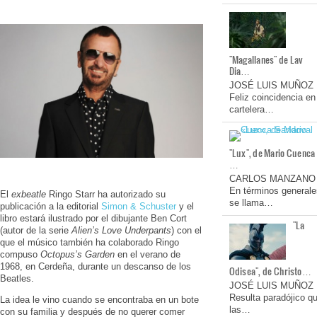
"Magallanes" de Lav
Dia…
JOSÉ LUIS MUÑOZ
Feliz coincidencia en
cartelera…
"Lux", de Mario Cuenca
…
CARLOS MANZANO
En términos generale
El
exbeatle
Ringo Starr ha autorizado su
se llama…
publicación a la editorial
Simon & Schuster
y el
libro estará ilustrado por el dibujante Ben Cort
"La
(autor de la serie
Alien’s Love Underpants
) con el
que el músico también ha colaborado Ringo
compuso
Octopus’s Garden
en el verano de
1968, en Cerdeña, durante un descanso de los
Odisea", de Christo…
Beatles.
JOSÉ LUIS MUÑOZ
Resulta paradójico q
La idea le vino cuando se encontraba en un bote
las…
con su familia y después de no querer comer