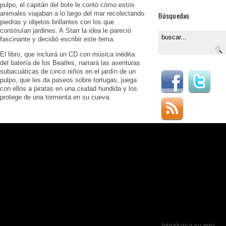
pulpo, el capitán del bote le contó cómo estos
animales viajaban a lo largo del mar recolectando
Búsquedas
piedras y objetos brillantes con los que
construían jardines. A Starr la idea le pareció
fascinante y decidió escribir este tema.
El libro, que incluirá un CD con música inédita
del batería de los Beatles, narrará las aventuras
subacuáticas de cinco niños en el jardín de un
pulpo, que les da paseos sobre tortugas, juega
con ellos a piratas en una ciudad hundida y los
protege de una tormenta en su cueva.
Colabora
Si quieres colaborar en
entretanto
magazine.com puedes
escribirnos a
info@entretantomagaz
Suscribirse por Email