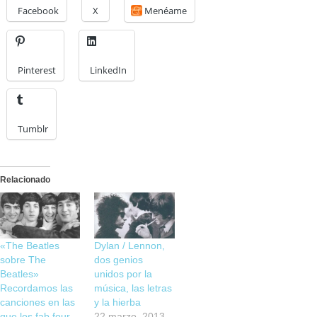
Facebook
X
Menéame
Pinterest
LinkedIn
Tumblr
Relacionado
«The Beatles
Dylan / Lennon,
sobre The
dos genios
Beatles»
unidos por la
Recordamos las
música, las letras
canciones en las
y la hierba
que los fab four
22 marzo, 2013