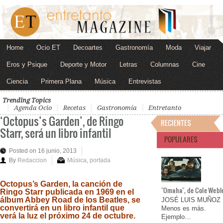
Home
Ocio ET
Decoartes
Gastronomía
Moda
Viajar
Eros y Psique
Deporte y Motor
Letras
Columnas
Cine
Ciencia
Primera Plana
Música
Entrevistas
Trending Topics
Agenda Ocio
Recetas
Gastronomía
Entretanto
‘Octopus’s Garden’, de Ringo
RECIENTES
Starr, será un libro infantil
POPULARES
Posted on 16 junio, 2013
By
Redaccion
Música
,
portada
Octopus’s Garden, la canción de
"Omaha", de Cole Webl
Ringo Starr publicada en 1969 en el
álbum Abbey Road de los Beatles, se
JOSÉ LUIS MUÑOZ
convertirá en un libro infantil que
Menos es más.
verá la luz el próximo 24 de octubre.
Ejemplo…