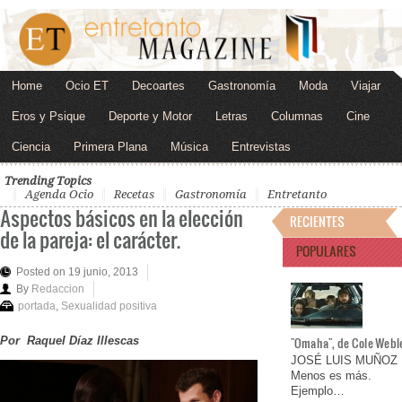
Home
Ocio ET
Decoartes
Gastronomía
Moda
Viajar
Eros y Psique
Deporte y Motor
Letras
Columnas
Cine
Ciencia
Primera Plana
Música
Entrevistas
Trending Topics
Agenda Ocio
Recetas
Gastronomía
Entretanto
Aspectos básicos en la elección
RECIENTES
de la pareja: el carácter.
POPULARES
Posted on 19 junio, 2013
By
Redaccion
portada
,
Sexualidad positiva
Por Raquel Díaz Illescas
"Omaha", de Cole Webl
JOSÉ LUIS MUÑOZ
Menos es más.
Ejemplo…