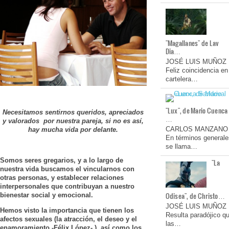
"Magallanes" de Lav
Dia…
JOSÉ LUIS MUÑOZ
Feliz coincidencia en
cartelera…
"Lux", de Mario Cuenca
Necesitamos sentirnos queridos, apreciados
…
y valorados por nuestra pareja, si no es así,
CARLOS MANZANO
hay mucha vida por delante.
En términos generale
se llama…
Somos seres gregarios, y a lo largo de
"La
nuestra vida buscamos el vincularnos con
otras personas, y establecer relaciones
interpersonales que contribuyan a nuestro
Odisea", de Christo…
bienestar social y emocional.
JOSÉ LUIS MUÑOZ
Hemos visto la importancia que tienen los
Resulta paradójico q
afectos sexuales (la atracción, el deseo y el
las…
enamoramiento -Félix López-.), así como los