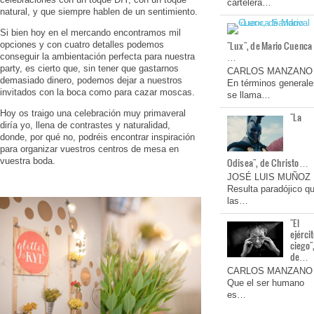
cartelera…
natural, y que siempre hablen de un sentimiento.
Si bien hoy en el mercando encontramos mil
"Lux", de Mario Cuenca
opciones y con cuatro detalles podemos
…
conseguir la ambientación perfecta para nuestra
party, es cierto que, sin tener que gastarnos
CARLOS MANZANO
demasiado dinero, podemos dejar a nuestros
En términos generale
invitados con la boca como para cazar moscas.
se llama…
Hoy os traigo una celebración muy primaveral
"La
diría yo, llena de contrastes y naturalidad,
donde, por qué no, podréis encontrar inspiración
para organizar vuestros centros de mesa en
vuestra boda.
Odisea", de Christo…
JOSÉ LUIS MUÑOZ
Resulta paradójico q
las…
"El
ejérci
ciego"
de…
CARLOS MANZANO
Que el ser humano
es…