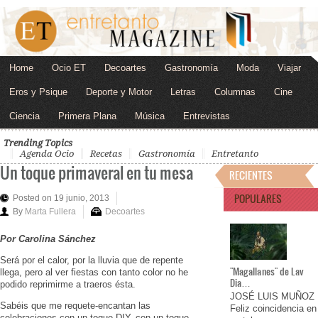
Home
Ocio ET
Decoartes
Gastronomía
Moda
Viajar
Eros y Psique
Deporte y Motor
Letras
Columnas
Cine
Ciencia
Primera Plana
Música
Entrevistas
Trending Topics
Agenda Ocio
Recetas
Gastronomía
Entretanto
Un toque primaveral en tu mesa
RECIENTES
POPULARES
Posted on 19 junio, 2013
By
Marta Fullera
Decoartes
Por Carolina Sánchez
Será por el calor, por la lluvia que de repente
"Magallanes" de Lav
llega, pero al ver fiestas con tanto color no he
Dia…
podido reprimirme a traeros ésta.
JOSÉ LUIS MUÑOZ
Sabéis que me requete-encantan las
Feliz coincidencia en
celebraciones con un toque DIY, con un toque