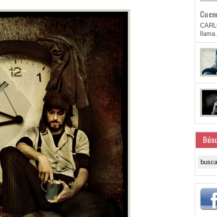
Cuen
CARL
llam
Bús