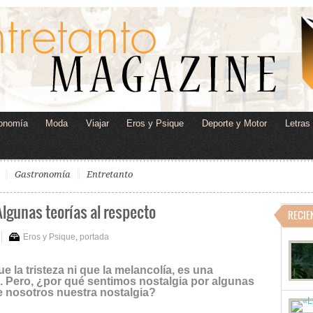
onomía
Moda
Viajar
Eros y Psique
Deporte y Motor
Letras
Gastronomía
Entretanto
lgunas teorías al respecto
RECIE
Eros y Psique
,
portada
e la tristeza ni que la melancolía, es una
. Pero, ¿por qué sentimos nostalgia por algunas
e nosotros nuestra nostalgia?