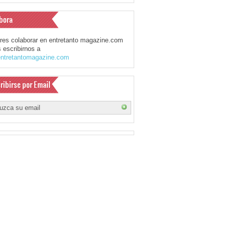
bora
eres colaborar en entretanto magazine.com
 escribirnos a
ntretantomagazine.com
ribirse por Email