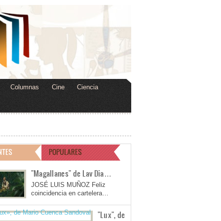
Columnas
Cine
Ciencia
NTES
POPULARES
"Magallanes" de Lav Dia…
JOSÉ LUIS MUÑOZ Feliz
coincidencia en cartelera…
"Lux", de