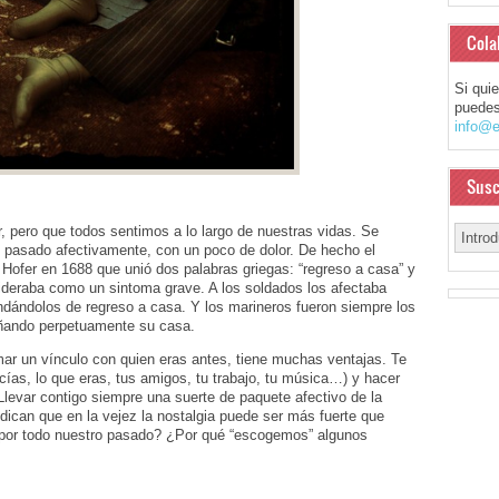
Cola
Si qui
puedes
info@e
Susc
r, pero que todos sentimos a lo largo de nuestras vidas. Se
l pasado afectivamente, con un poco de dolor. De hecho el
 Hofer en 1688 que unió dos palabras griegas: “regreso a casa” y
sideraba como un sintoma grave. A los soldados los afectaba
ndándolos de regreso a casa. Y los marineros fueron siempre los
añando perpetuamente su casa.
mar un vínculo con quien eras antes, tiene muchas ventajas. Te
cías, lo que eras, tus amigos, tu trabajo, tu música…) y hacer
Llevar contigo siempre una suerte de paquete afectivo de la
dican que en la vejez la nostalgia puede ser más fuerte que
 por todo nuestro pasado? ¿Por qué “escogemos” algunos