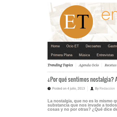
Home
Ocio ET
Decoartes
Gastr
Primera Plana
Música
Entrevistas
Trending Topics
Agenda Ocio
Recetas
¿Por qué sentimos nostalgia? A
Posted on 4 julio, 2013
By
Redaccion
La nostalgia, que no es lo mismo qu
substancia que nos invade a todos
cosas y no por otras? ¿Qué dice d