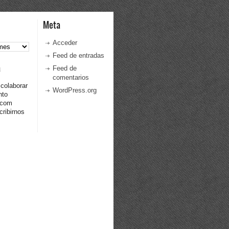
Meta
Acceder
Feed de entradas
a
Feed de
comentarios
 colaborar
WordPress.org
nto
.com
ribirnos