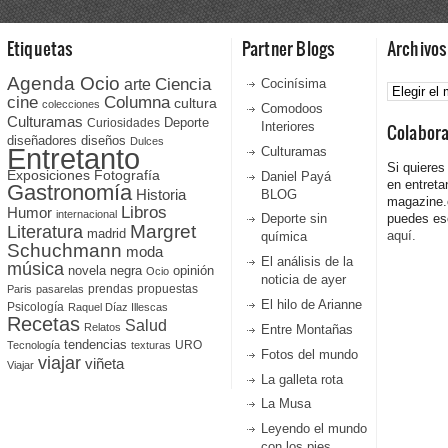
Etiquetas
Partner Blogs
Archivos
Agenda Ocio
Ciencia
Archivos
arte
Cocinísima
cine
Columna
cultura
colecciones
Comodoos
Culturamas
Curiosidades
Deporte
Interiores
Colabor
diseñadores
diseños
Dulces
Entretanto
Culturamas
Si quieres
Fotografía
Exposiciones
Daniel Payá
en entreta
Gastronomía
Historia
BLOG
magazine
Libros
Humor
internacional
Deporte sin
puedes esc
Literatura
Margret
madrid
aquí.
química
Schuchmann
moda
El análisis de la
música
novela negra
opinión
Ocio
noticia de ayer
prendas
propuestas
Paris
pasarelas
El hilo de Arianne
Psicología
Raquel Díaz Illescas
Recetas
Salud
Relatos
Entre Montañas
tendencias
URO
Tecnología
texturas
Fotos del mundo
viajar
viñeta
Viajar
La galleta rota
La Musa
Leyendo el mundo
con los pies