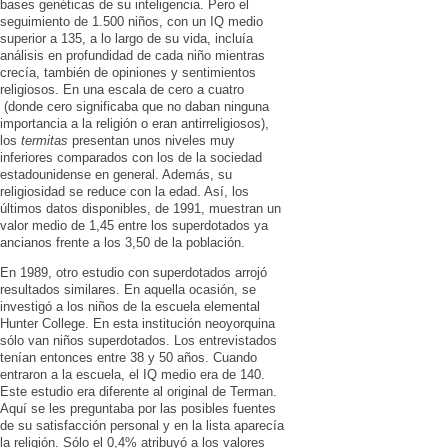
bases genéticas de su inteligencia. Pero el
seguimiento de 1.500 niños, con un IQ medio
superior a 135, a lo largo de su vida, incluía
análisis en profundidad de cada niño mientras
crecía, también de opiniones y sentimientos
religiosos. En una escala de cero a cuatro
(donde cero significaba que no daban ninguna
importancia a la religión o eran antirreligiosos),
los
termitas
presentan unos niveles muy
inferiores comparados con los de la sociedad
estadounidense en general. Además, su
religiosidad se reduce con la edad. Así, los
últimos datos disponibles, de 1991, muestran un
valor medio de 1,45 entre los superdotados ya
ancianos frente a los 3,50 de la población.
En 1989, otro estudio con superdotados arrojó
resultados similares. En aquella ocasión, se
investigó a los niños de la escuela elemental
Hunter College. En esta institución neoyorquina
sólo van niños superdotados. Los entrevistados
tenían entonces entre 38 y 50 años. Cuando
entraron a la escuela, el IQ medio era de 140.
Este estudio era diferente al original de Terman.
Aquí se les preguntaba por las posibles fuentes
de su satisfacción personal y en la lista aparecía
la religión. Sólo el 0,4% atribuyó a los valores