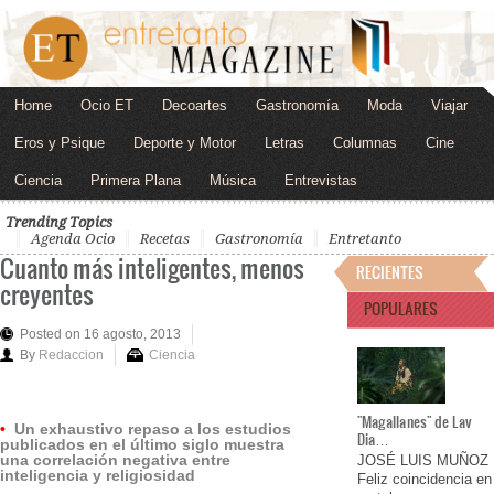
Home
Ocio ET
Decoartes
Gastronomía
Moda
Viajar
Eros y Psique
Deporte y Motor
Letras
Columnas
Cine
Ciencia
Primera Plana
Música
Entrevistas
Trending Topics
Agenda Ocio
Recetas
Gastronomía
Entretanto
Cuanto más inteligentes, menos
RECIENTES
creyentes
POPULARES
Posted on 16 agosto, 2013
By
Redaccion
Ciencia
"Magallanes" de Lav
•
Un exhaustivo repaso a los estudios
Dia…
publicados en el último siglo muestra
una correlación negativa entre
JOSÉ LUIS MUÑOZ
inteligencia y religiosidad
Feliz coincidencia en