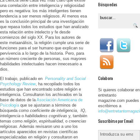
La ciencia tiene cada vez más claro que existe
Búsquedas
una correlación entre inteligencia y religiosidad
pero es negativa: los más inteligentes tienen
tendencia a ser menos religiosos. Al menos esa
es la conclusión principal de una investigación
que repasa todos los estudios que han analizado
esta relación entre intelecto y fe desde
comienzos del siglo XX. Para los autores de
este metaanálisis, la religión cumple una serie de
funciones para el ser humano que explican su
pervivencia a lo largo de la historia. Pero, para
un número creciente de personas, sus mayores
habilidades intelectuales hacen innecesario a
dios.
Colabora
El trabajo, publicado en
Personality and Social
Psychology Review
, ha recopilado todos los
estudios que han encontrado sobre religión e
Si quieres colaborar en
inteligencia. Consultaron los archivados en la
entretanto
base de datos de la
Asociación Americana de
magazine.com puedes
Psicología
que se ajustaran a términos de
escribirnos a
búsqueda como
coeficiente de inteligencia
,
IQ
,
info@entretantomagaz
inteligencia
o
habilidadess cognitivas
y, también
Suscribirse por Email
temas como
religión
,
espiritualidad
, o
creencias
religiosas
. Además revisaron uno a uno los
artículos aparecidos en revistas científicas
especializadas en religión y consultaron en