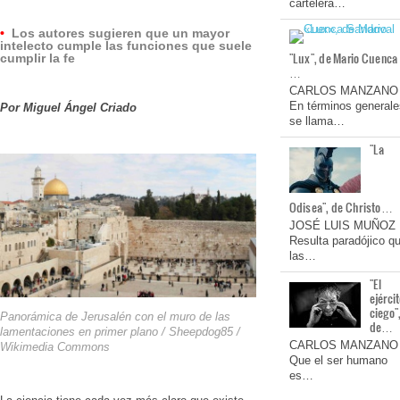
cartelera…
•
Los autores sugieren que un mayor
intelecto cumple las funciones que suele
"Lux", de Mario Cuenca
cumplir la fe
…
CARLOS MANZANO
En términos generale
Por Miguel Ángel Criado
se llama…
"La
Odisea", de Christo…
JOSÉ LUIS MUÑOZ
Resulta paradójico q
las…
"El
ejérci
ciego"
Panorámica de Jerusalén con el muro de las
de…
lamentaciones en primer plano / Sheepdog85 /
CARLOS MANZANO
Wikimedia Commons
Que el ser humano
es…