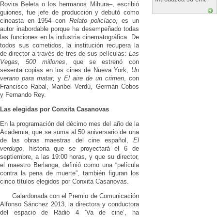
Rovira Beleta o los hermanos Mihura–, escribió
guiones, fue jefe de producción y debutó como
cineasta en 1954 con
Relato policíaco
, es un
autor inabordable porque ha desempeñado todas
las funciones en la industria cinematográfica. De
todos sus cometidos, la institución recupera la
de director a través de tres de sus películas:
Las
Vegas, 500 millones
, que se estrenó con
sesenta copias en los cines de Nueva York;
Un
verano para matar;
y
El aire de un crimen
, con
Francisco Rabal, Maribel Verdú, Germán Cobos
y Fernando Rey.
Las elegidas por Conxita Casanovas
En la programación del décimo mes del año de la
Academia, que se suma al 50 aniversario de una
de las obras maestras del cine español,
El
verdugo
, historia que se proyectará el 6 de
septiembre, a las 19:00 horas, y que su director,
el maestro Berlanga, definió como una “película
contra la pena de muerte”, también figuran los
cinco títulos elegidos por Conxita Casanovas.
Galardonada con el Premio de Comunicación
Alfonso Sánchez 2013, la directora y conductora
del espacio de Ràdio 4 ‘Va de cine’, ha