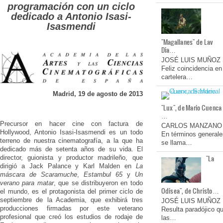
programación con un ciclo
dedicado a Antonio Isasi-
Isasmendi
"Magallanes" de Lav
Dia…
JOSÉ LUIS MUÑOZ
Feliz coincidencia en
cartelera…
Madrid, 19 de agosto de 2013
"Lux", de Mario Cuenca
…
Precursor en hacer cine con factura de
CARLOS MANZANO
Hollywood, Antonio Isasi-Isasmendi es un todo
En términos generale
terreno de nuestra cinematografía, a la que ha
se llama…
dedicado más de setenta años de su vida. El
"La
director, guionista y productor madrileño, que
dirigió a Jack Palance y Karl Malden en
La
máscara de Scaramuche
,
Estambul 65
y
Un
verano para matar
, que se distribuyeron en todo
Odisea", de Christo…
el mundo, es el protagonista del primer ciclo de
septiembre de la Academia, que exhibirá tres
JOSÉ LUIS MUÑOZ
producciones firmadas por este veterano
Resulta paradójico q
profesional que creó los estudios de rodaje de
las…