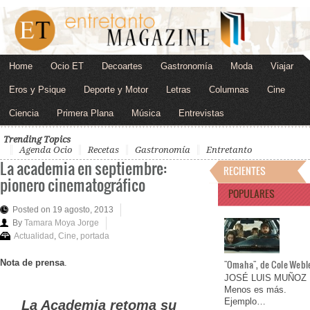
Home
Ocio ET
Decoartes
Gastronomía
Moda
Viajar
Eros y Psique
Deporte y Motor
Letras
Columnas
Cine
Ciencia
Primera Plana
Música
Entrevistas
Trending Topics
Agenda Ocio
Recetas
Gastronomía
Entretanto
La academia en septiembre:
RECIENTES
pionero cinematográfico
POPULARES
Posted on 19 agosto, 2013
By
Tamara Moya Jorge
Actualidad
,
Cine
,
portada
Nota de prensa
.
"Omaha", de Cole Webl
JOSÉ LUIS MUÑOZ
Menos es más.
Ejemplo…
La Academia retoma su