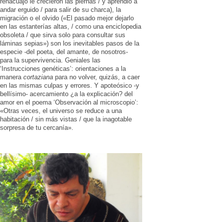
renacuajo le crecieron las piernas / y aprendió a
andar erguido / para salir de su charca), la
migración o el olvido («El pasado mejor dejarlo
en las estanterías altas, / como una enciclopedia
obsoleta / que sirva solo para consultar sus
láminas sepias») son los inevitables pasos de la
especie -del poeta, del amante, de nosotros-
para la supervivencia. Geniales las
‘Instrucciones genéticas’: orientaciones a la
manera
cortaziana
para no volver, quizás, a caer
en las mismas culpas y errores. Y apoteósico -y
bellísimo- acercamiento ¿a la explicación? del
amor en el poema ‘Observación al microscopio’:
«Otras veces, el universo se reduce a una
habitación / sin más vistas / que la inagotable
sorpresa de tu cercanía».