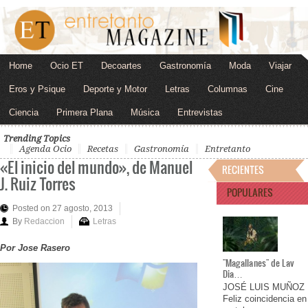
Home
Ocio ET
Decoartes
Gastronomía
Moda
Viajar
Eros y Psique
Deporte y Motor
Letras
Columnas
Cine
Ciencia
Primera Plana
Música
Entrevistas
Trending Topics
Agenda Ocio
Recetas
Gastronomía
Entretanto
«El inicio del mundo», de Manuel
RECIENTES
J. Ruiz Torres
POPULARES
Posted on 27 agosto, 2013
By
Redaccion
Letras
Por Jose Rasero
"Magallanes" de Lav
Dia…
JOSÉ LUIS MUÑOZ
Feliz coincidencia en