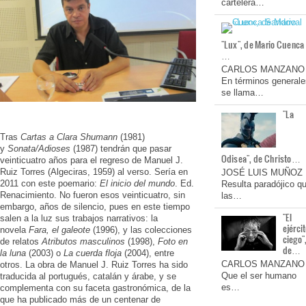
cartelera…
"Lux", de Mario Cuenca
…
CARLOS MANZANO
En términos generale
se llama…
"La
Tras
Cartas a Clara Shumann
(1981)
y
Sonata/Adioses
(1987) tendrán que pasar
Odisea", de Christo…
veinticuatro años para el regreso de Manuel J.
Ruiz Torres (Algeciras, 1959) al verso. Sería en
JOSÉ LUIS MUÑOZ
2011 con este poemario:
El inicio del mundo
. Ed.
Resulta paradójico q
Renacimiento. No fueron esos veinticuatro, sin
las…
embargo, años de silencio, pues en este tiempo
"El
salen a la luz sus trabajos narrativos: la
ejérci
novela
Fara, el galeote
(1996), y las colecciones
ciego"
de relatos
Atributos masculinos
(1998),
Foto en
de…
la luna
(2003) o
La cuerda floja
(2004), entre
CARLOS MANZANO
otros. La obra de Manuel J. Ruiz Torres ha sido
Que el ser humano
traducida al portugués, catalán y árabe, y se
es…
complementa con su faceta gastronómica, de la
que ha publicado más de un centenar de