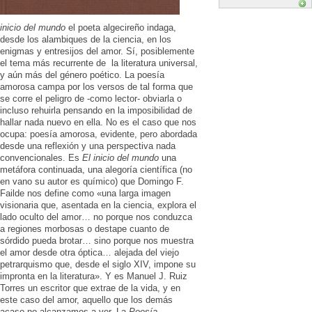
inicio del mundo
el poeta algecireño indaga,
desde los alambiques de la ciencia, en los
enigmas y entresijos del amor. Sí, posiblemente
el tema más recurrente de la literatura universal,
y aún más del género poético. La poesía
amorosa campa por los versos de tal forma que
se corre el peligro de -como lector- obviarla o
incluso rehuirla pensando en la imposibilidad de
hallar nada nuevo en ella. No es el caso que nos
ocupa: poesía amorosa, evidente, pero abordada
desde una reflexión y una perspectiva nada
convencionales. Es
El inicio del mundo
una
metáfora continuada, una alegoría científica (no
en vano su autor es químico) que Domingo F.
Failde nos define como «una larga imagen
visionaria que, asentada en la ciencia, explora el
lado oculto del amor… no porque nos conduzca
a regiones morbosas o destape cuanto de
sórdido pueda brotar… sino porque nos muestra
el amor desde otra óptica… alejada del viejo
petrarquismo que, desde el siglo XIV, impone su
impronta en la literatura». Y es Manuel J. Ruiz
Torres un escritor que extrae de la vida, y en
este caso del amor, aquello que los demás
acaso no alcanzamos a ver. La
Poesía
.