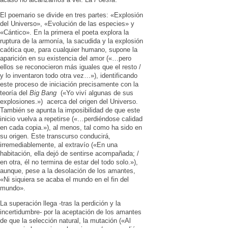
El poemario se divide en tres partes: «Explosión
del Universo», «Evolución de las especies» y
«Cántico». En la primera el poeta explora la
ruptura de la armonía, la sacudida y la explosión
caótica que, para cualquier humano, supone la
aparición en su existencia del amor («…pero
ellos se reconocieron más iguales que el resto /
y lo inventaron todo otra vez…»), identificando
este proceso de iniciación precisamente con la
teoría del
Big Bang
(«Yo viví algunas de sus
explosiones.») acerca del origen del Universo.
También se apunta la imposibilidad de que este
inicio vuelva a repetirse («…perdiéndose calidad
en cada copia.»), al menos, tal como ha sido en
su origen. Este transcurso conducirá,
irremediablemente, al extravío («En una
habitación, ella dejó de sentirse acompañada; /
en otra, él no termina de estar del todo solo.»),
aunque, pese a la desolación de los amantes,
«Ni siquiera se acaba el mundo en el fin del
mundo».
La superación llega -tras la perdición y la
incertidumbre- por la aceptación de los amantes
de que la selección natural, la mutación («Al