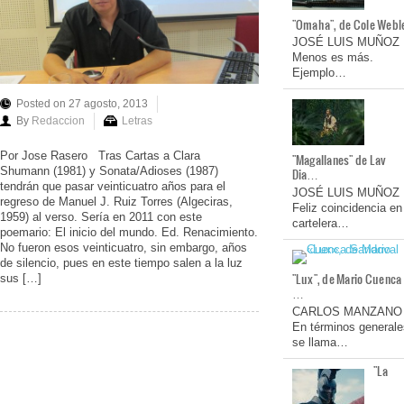
"Omaha", de Cole Webl
JOSÉ LUIS MUÑOZ
Menos es más.
Ejemplo…
Posted on 27 agosto, 2013
By
Redaccion
Letras
Por Jose Rasero Tras Cartas a Clara
"Magallanes" de Lav
Shumann (1981) y Sonata/Adioses (1987)
Dia…
tendrán que pasar veinticuatro años para el
JOSÉ LUIS MUÑOZ
regreso de Manuel J. Ruiz Torres (Algeciras,
Feliz coincidencia en
1959) al verso. Sería en 2011 con este
cartelera…
poemario: El inicio del mundo. Ed. Renacimiento.
No fueron esos veinticuatro, sin embargo, años
de silencio, pues en este tiempo salen a la luz
"Lux", de Mario Cuenca
sus […]
…
CARLOS MANZANO
En términos generale
se llama…
"La