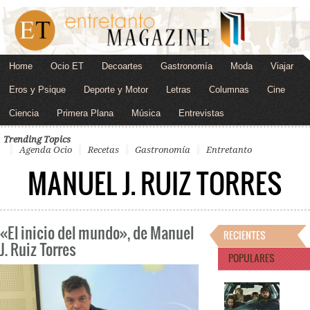
Home
Ocio ET
Decoartes
Gastronomía
Moda
Viajar
Eros y Psique
Deporte y Motor
Letras
Columnas
Cine
Ciencia
Primera Plana
Música
Entrevistas
Trending Topics
Agenda Ocio
Recetas
Gastronomía
Entretanto
MANUEL J. RUIZ TORRES
«El inicio del mundo», de Manuel
RECIENTES
J. Ruiz Torres
POPULARES