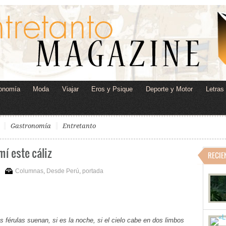
onomía
Moda
Viajar
Eros y Psique
Deporte y Motor
Letras
Gastronomía
Entretanto
mí este cáliz
RECIE
Columnas
,
Desde Perú
,
portada
las férulas suenan, si es la noche, si el cielo cabe en dos limbos