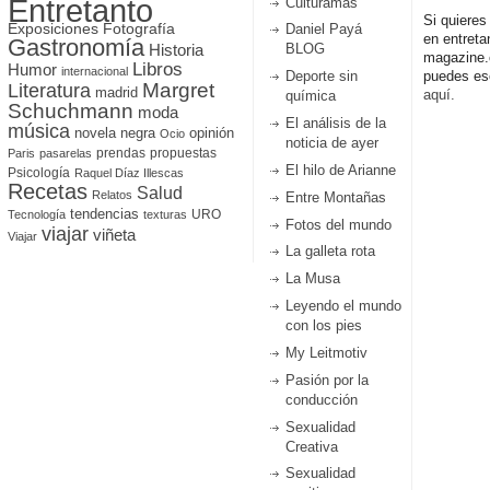
Entretanto
Culturamas
Si quieres
Fotografía
Exposiciones
Daniel Payá
en entreta
Gastronomía
Historia
BLOG
magazine
Libros
Humor
internacional
Deporte sin
puedes esc
Literatura
Margret
madrid
aquí.
química
Schuchmann
moda
El análisis de la
música
novela negra
opinión
Ocio
noticia de ayer
prendas
propuestas
Paris
pasarelas
El hilo de Arianne
Psicología
Raquel Díaz Illescas
Recetas
Salud
Relatos
Entre Montañas
tendencias
URO
Tecnología
texturas
Fotos del mundo
viajar
viñeta
Viajar
La galleta rota
La Musa
Leyendo el mundo
con los pies
My Leitmotiv
Pasión por la
conducción
Sexualidad
Creativa
Sexualidad