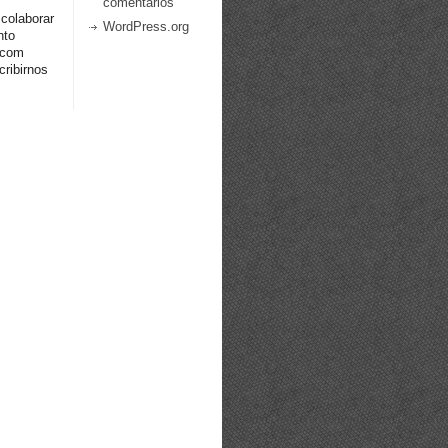
comentarios
 colaborar
WordPress.org
nto
.com
ribirnos