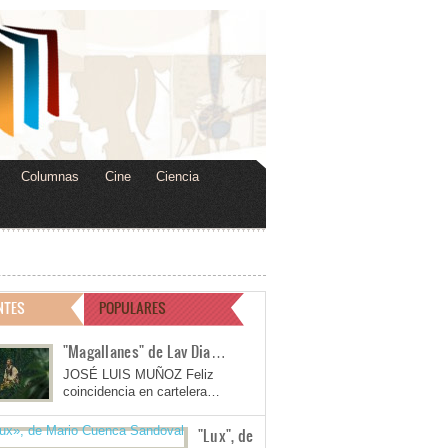
Columnas
Cine
Ciencia
NTES
POPULARES
"Magallanes" de Lav Dia…
JOSÉ LUIS MUÑOZ Feliz
coincidencia en cartelera…
"Lux", de