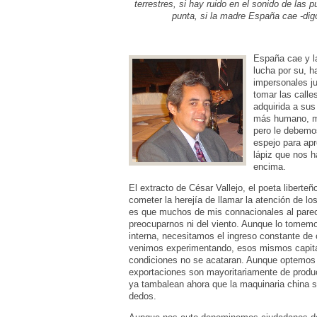
terrestres, si hay ruido en el sonido de las p
punta, si la madre España cae -digo
España cae y l
lucha por su, h
impersonales ju
tomar las calle
adquirida a su
más humano, má
pero le debemos
espejo para ap
lápiz que nos h
encima.
El extracto de César Vallejo, el poeta liberteño
cometer la herejía de llamar la atención de 
es que muchos de mis connacionales al parec
preocuparnos ni del viento. Aunque lo tomemo
interna, necesitamos el ingreso constante de
venimos experimentando, esos mismos capitale
condiciones no se acataran. Aunque optemos p
exportaciones son mayoritariamente de produc
ya tambalean ahora que la maquinaria china 
dedos.