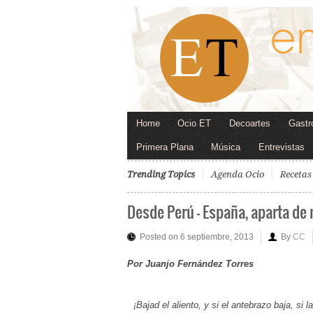
Home
Ocio ET
Decoartes
Gastr
Primera Plana
Música
Entrevistas
Trending Topics
Agenda Ocio
Recetas
Desde Perú – España, aparta de 
Posted on 6 septiembre, 2013
By
CC
Por Juanjo Fernández Torres
¡Bajad el aliento, y si el antebrazo baja, si 