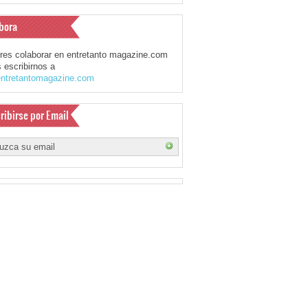
bora
eres colaborar en entretanto magazine.com
 escribirnos a
ntretantomagazine.com
ribirse por Email