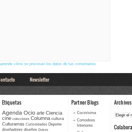
Aprende cómo se procesan los datos de tus comentarios.
ontacto
Newsletter
Etiquetas
Partner Blogs
Archivos
Agenda Ocio
Ciencia
Archivos
arte
Cocinísima
cine
Columna
cultura
colecciones
Comodoos
Culturamas
Curiosidades
Deporte
Interiores
Colabor
diseñadores
diseños
Dulces