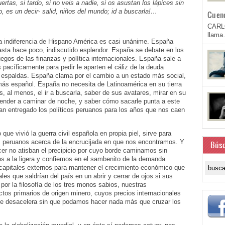
uertas, si tardo, si no veis a nadie, si os asustan los lápices sin
, es un decir- salid, niños del mundo; id a buscarla!…
Cuen
CARL
llam
a indiferencia de Hispano América es casi unánime. España
asta hace poco, indiscutido esplendor. España se debate en los
egos de las finanzas y política internacionales. España sale a
s pacíficamente para pedir le aparten el cáliz de la deuda
s espaldas. España clama por el cambio a un estado más social,
s español. España no necesita de Latinoamérica en su tierra
, al menos, el ir a buscarla, saber de sus avatares, mirar en su
render a caminar de noche, y saber cómo sacarle punta a este
an entregado los políticos peruanos para los años que nos caen
 que vivió la guerra civil española en propia piel, sirve para
los peruanos acerca de la encrucijada en que nos encontramos. Y
Bús
er no atisban el precipicio por cuyo borde caminamos sin
s a la ligera y confiemos en el sambenito de la demanda
 capitales externos para mantener el crecimiento económico que
s que saldrían del país en un abrir y cerrar de ojos si sus
or la filosofía de los tres monos sabios, nuestras
tos primarios de origen minero, cuyos precios internacionales
se desacelera sin que podamos hacer nada más que cruzar los