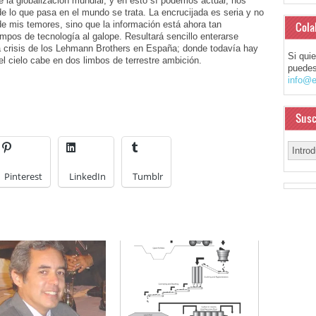
a globalización mundial, y en ésto sí podemos actuar, nos
e lo que pasa en el mundo se trata. La encrucijada es seria y no
e mis temores, sino que la información está ahora tan
Cola
empos de tecnología al galope. Resultará sencillo enterarse
a crisis de los Lehmann Brothers en España; donde todavía hay
Si qui
el cielo cabe en dos limbos de terrestre ambición.
puedes
info@e
Susc
Pinterest
LinkedIn
Tumblr