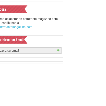
bora
eres colaborar en entretanto magazine.com
 escribirnos a
ntretantomagazine.com
ribirse por Email