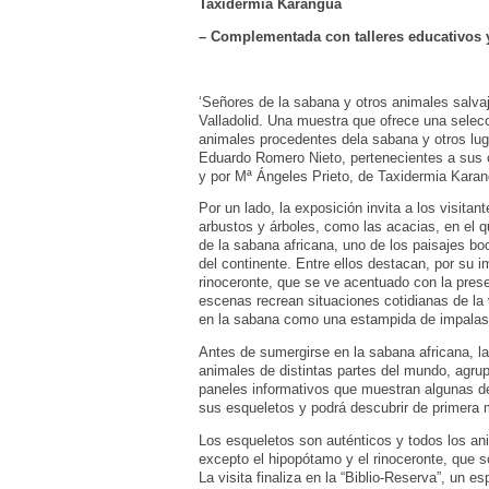
Taxidermia Karangua
– Complementada con talleres educativos 
‘Señores de la sabana y otros animales salva
Valladolid. Una muestra que ofrece una selec
animales procedentes dela sabana y otros lug
Eduardo Romero Nieto, pertenecientes a sus 
y por Mª Ángeles Prieto, de Taxidermia Karan
Por un lado, la exposición invita a los visita
arbustos y árboles, como las acacias, en el
de la sabana africana, uno de los paisajes boc
del continente. Entre ellos destacan, por su i
rinoceronte, que se ve acentuado con la pre
escenas recrean situaciones cotidianas de la 
en la sabana como una estampida de impalas
Antes de sumergirse en la sabana africana, la
animales de distintas partes del mundo, agr
paneles informativos que muestran algunas de
sus esqueletos y podrá descubrir de primera
Los esqueletos son auténticos y todos los an
excepto el hipopótamo y el rinoceronte, que 
La visita finaliza en la “Biblio-Reserva”, un 