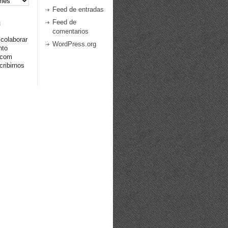
Feed de entradas
a
Feed de
comentarios
 colaborar
WordPress.org
nto
.com
ribirnos