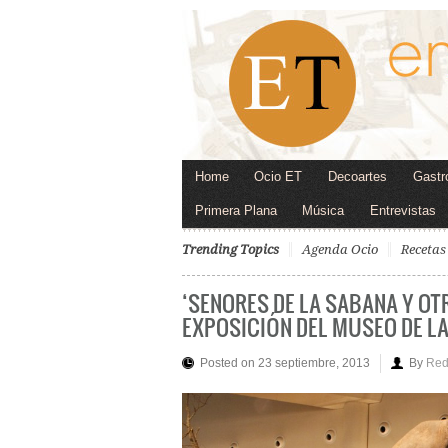
Home
Ocio ET
Decoartes
Gastr
Primera Plana
Música
Entrevistas
Trending Topics
Agenda Ocio
Recetas
‘SEÑORES DE LA SABANA Y OT
EXPOSICIÓN DEL MUSEO DE LA
Posted on 23 septiembre, 2013
By
Red