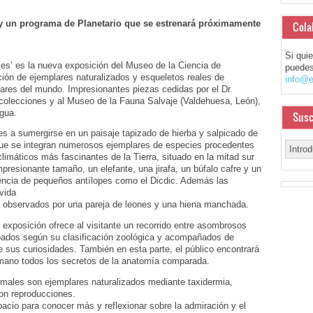
y un programa de Planetario que se estrenará próximamente
Cola
Si qui
jes’ es la nueva exposición del Museo de la Ciencia de
puedes
ción de ejemplares naturalizados y esqueletos reales de
info@e
ares del mundo. Impresionantes piezas cedidas por el Dr.
colecciones y al Museo de la Fauna Salvaje (Valdehuesa, León),
gua.
Susc
ntes a sumergirse en un paisaje tapizado de hierba y salpicado de
 que se integran numerosos ejemplares de especies procedentes
limáticos más fascinantes de la Tierra, situado en la mitad sur
mpresionante tamaño, un elefante, una jirafa, un búfalo cafre y un
sencia de pequeños antílopes como el Dicdic. Además las
vida
 observados por una pareja de leones y una hiena manchada.
 exposición ofrece al visitante un recorrido entre asombrosos
upados según su clasificación zoológica y acompañados de
 sus curiosidades. También en esta parte, el público encontrará
 mano todos los secretos de la anatomía comparada.
imales son ejemplares naturalizados mediante taxidermia,
son reproducciones.
espacio para conocer más y reflexionar sobre la admiración y el