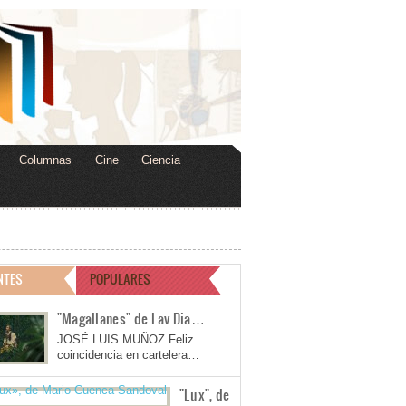
Columnas
Cine
Ciencia
NTES
POPULARES
"Magallanes" de Lav Dia…
JOSÉ LUIS MUÑOZ Feliz
coincidencia en cartelera…
"Lux", de