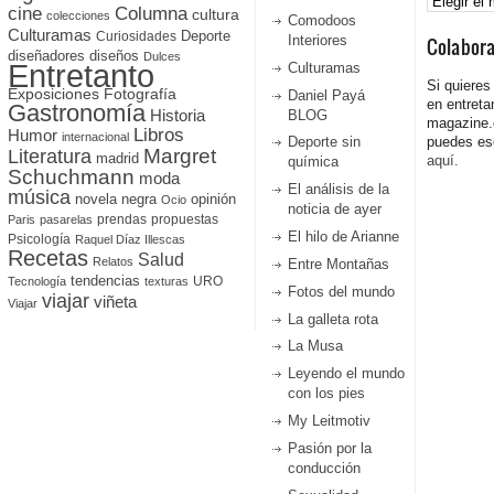
cine
Columna
cultura
colecciones
Comodoos
Culturamas
Curiosidades
Deporte
Interiores
Colabor
diseñadores
diseños
Dulces
Entretanto
Culturamas
Si quieres
Fotografía
Exposiciones
Daniel Payá
en entreta
Gastronomía
Historia
BLOG
magazine
Libros
Humor
internacional
Deporte sin
puedes esc
Literatura
Margret
madrid
aquí.
química
Schuchmann
moda
El análisis de la
música
novela negra
opinión
Ocio
noticia de ayer
prendas
propuestas
Paris
pasarelas
El hilo de Arianne
Psicología
Raquel Díaz Illescas
Recetas
Salud
Relatos
Entre Montañas
tendencias
URO
Tecnología
texturas
Fotos del mundo
viajar
viñeta
Viajar
La galleta rota
La Musa
Leyendo el mundo
con los pies
My Leitmotiv
Pasión por la
conducción