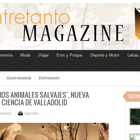
onomía
Moda
Viajar
Eros y Psique
Deporte y Motor
Letras
Gastronomía
Entretanto
ROS ANIMALES SALVAJES’, NUEVA
RECIE
 CIENCIA DE VALLADOLID
accion
Agenda