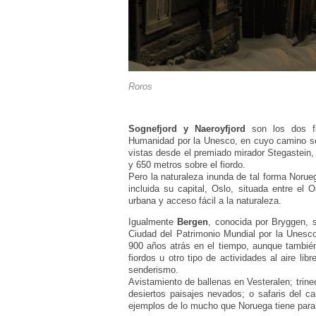
Roros
Sognefjord y Naeroyfjord
son los dos fi
Humanidad por la Unesco, en cuyo camino se
vistas desde el premiado mirador Stegastein,
y 650 metros sobre el fiordo.
Pero la naturaleza inunda de tal forma Norue
incluida su capital, Oslo, situada entre el 
urbana y acceso fácil a la naturaleza.
Igualmente
Bergen
, conocida por Bryggen, 
Ciudad del Patrimonio Mundial por la Unesco, 
900 años atrás en el tiempo, aunque también
fiordos u otro tipo de actividades al aire li
senderismo.
Avistamiento de ballenas en Vesteralen; trin
desiertos paisajes nevados; o safaris del ca
ejemplos de lo mucho que Noruega tiene para 