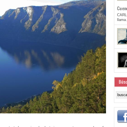
Cuen
CARL
llam
Bús