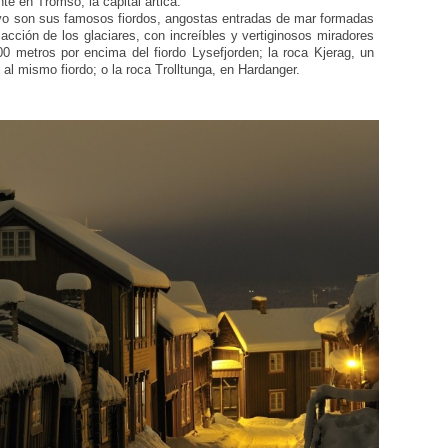
te en Tromso, la capital ártica.
avo son sus famosos fiordos, angostas entradas de mar formadas
acción de los glaciares, con increíbles y vertiginosos miradores
0 metros por encima del fiordo Lysefjorden; la roca Kjerag, un
l mismo fiordo; o la roca Trolltunga, en Hardanger.