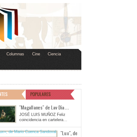
Columnas
Cine
Ciencia
NTES
POPULARES
"Magallanes" de Lav Dia…
JOSÉ LUIS MUÑOZ Feliz
coincidencia en cartelera…
"Lux", de