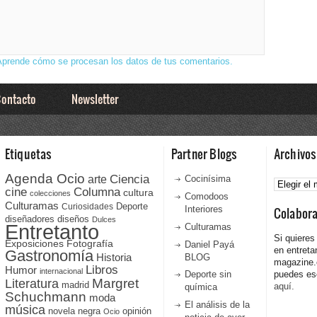
Aprende cómo se procesan los datos de tus comentarios.
ontacto
Newsletter
Etiquetas
Partner Blogs
Archivos
Agenda Ocio
Ciencia
Archivos
arte
Cocinísima
cine
Columna
cultura
colecciones
Comodoos
Culturamas
Curiosidades
Deporte
Interiores
Colabor
diseñadores
diseños
Dulces
Entretanto
Culturamas
Si quieres
Fotografía
Exposiciones
Daniel Payá
en entreta
Gastronomía
Historia
BLOG
magazine
Libros
Humor
internacional
Deporte sin
puedes esc
Literatura
Margret
madrid
aquí.
química
Schuchmann
moda
El análisis de la
música
novela negra
opinión
Ocio