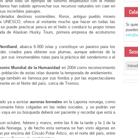
 es ante todo un ejemplo de turismo respetuoso con el medio
danos han sabido aprovechar sus recursos naturales sin caer en
Cola
sus increíbles paisajes.
derados destinos sostenibles. Roros, antiguo pueblo minero
la UNESCO, ofrece al visitante mucho que hacer en todas las
Si qui
se puede practicar pesca en el hielo o conducir tu propio trineo
puedes
yuda de Alaskan Husky Tours, primera empresa de ecoturismo
info@e
Nordland
, abarca 6.000 islas y constituye un paraíso para los
Susc
eider, criados para obtener sus plumas, aunque además de la
por sus innumerables rutas para la práctica del senderismo o el
monio Mundial de la Humanidad
en 2004 como reconocimiento
 la población de estas islas durante la temporada de anidamiento.
ega también es famosa por sus fiordos y por las espectaculares
mente en el Norte del país, cerca de Tromso.
do ya a avistar
auroras boreales
en la Laponia noruega, como
onante fotos colgadas en las redes sociales, y se podrán ver
n vaya en su búsqueda deberá ser paciente y recordar que está a
 octubre, febrero y marzo, entre las 6 de la tarde y la 1 de la
toda Noruega, y de hecho esta semana se han visto algunas en
 por encima del Círculo Polar Ártico, en el norte del país, entre