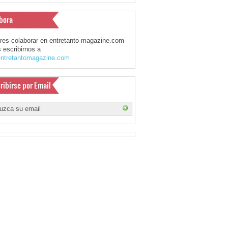
bora
eres colaborar en entretanto magazine.com
 escribirnos a
ntretantomagazine.com
ribirse por Email