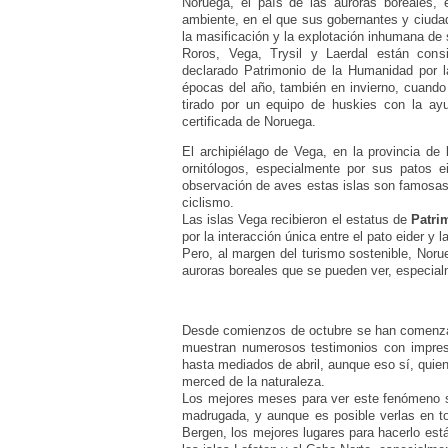
Noruega, el país de las auroras boreales,
ambiente, en el que sus gobernantes y ciuda
la masificación y la explotación inhumana de 
Roros, Vega, Trysil y Laerdal están consi
declarado Patrimonio de la Humanidad por 
épocas del año, también en invierno, cuando 
tirado por un equipo de huskies con la a
certificada de Noruega.
El archipiélago de Vega, en la provincia de
ornitólogos, especialmente por sus patos 
observación de aves estas islas son famosas 
ciclismo.
Las islas Vega recibieron el estatus de
Patri
por la interacción única entre el pato eider y
Pero, al margen del turismo sostenible, Noru
auroras boreales que se pueden ver, especial
Desde comienzos de octubre se han comenza
muestran numerosos testimonios con impresi
hasta mediados de abril, aunque eso sí, quie
merced de la naturaleza.
Los mejores meses para ver este fenómeno son
madrugada, y aunque es posible verlas en 
Bergen, los mejores lugares para hacerlo están