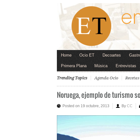
Home
Ocio ET
Decoartes
Gastr
Primera Plana
Música
Entrevistas
Trending Topics
Agenda Ocio
Recetas
Noruega, ejemplo de turismo s
Posted on 19 octubre, 2013
By
CC