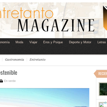
onomía
Moda
Viajar
Eros y Psique
Deporte y Motor
Letras
Gastronomía
Entretanto
ostenible
RECIE
En verde