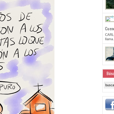
Cuen
CARL
llam
Bús