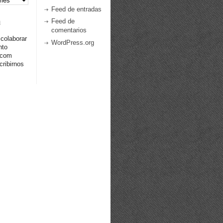
Feed de entradas
a
Feed de
comentarios
 colaborar
WordPress.org
nto
.com
ribirnos