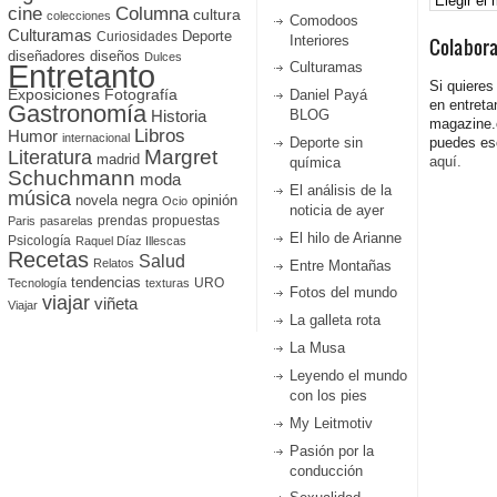
cine
Columna
cultura
colecciones
Comodoos
Culturamas
Curiosidades
Deporte
Interiores
Colabor
diseñadores
diseños
Dulces
Entretanto
Culturamas
Si quieres
Fotografía
Exposiciones
Daniel Payá
en entreta
Gastronomía
Historia
BLOG
magazine
Libros
Humor
internacional
Deporte sin
puedes esc
Literatura
Margret
madrid
aquí.
química
Schuchmann
moda
El análisis de la
música
novela negra
opinión
Ocio
noticia de ayer
prendas
propuestas
Paris
pasarelas
El hilo de Arianne
Psicología
Raquel Díaz Illescas
Recetas
Salud
Relatos
Entre Montañas
tendencias
URO
Tecnología
texturas
Fotos del mundo
viajar
viñeta
Viajar
La galleta rota
La Musa
Leyendo el mundo
con los pies
My Leitmotiv
Pasión por la
conducción