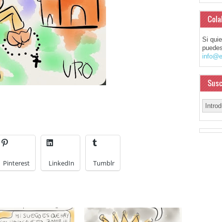
Cola
Si qui
puedes
info@e
Susc
Pinterest
LinkedIn
Tumblr