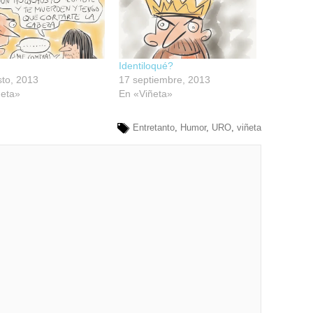
Identiloqué?
to, 2013
17 septiembre, 2013
ñeta»
En «Viñeta»
Entretanto
,
Humor
,
URO
,
viñeta