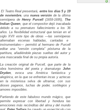
El
Teatro Real presentará,
entre los días 5 y 19
de noviembre
, una
nueva versión
de la última
semiópera
de
Henry Purcell
(1659-1695),
The
Indian Queen
, que el compositor dejó inacabada
debido a su prematuro fallecimiento a los 36
años. La flexibilidad estructural que tenían en el
siglo XVII este tipo de obras —las
semióperas
alternaban escenas habladas, cantadas e
instrumentales— permitió al hermano de Purcell
editar una “versión completa” póstuma de la
partitura, añadiéndole piezas sueltas del autor y
una mascarada final de su propia autoría.
La creación original de Purcell, que parte de la
obra homónima del poeta y dramaturgo
John
Dryden
, evoca una América fantástica y
alegórica, en la que se enfrentan incas y aztecas
en la misteriosa selva de ultramar, con sus
dioses paganos, luchas de poder, sortilegios y
amores imposibles.
Partiendo de este fabuloso mundo mágico, que
permite expresar con libertad y hondura las
emociones más recónditas del alma y del mundo
real,
Peter Sellars
ha creado un espectáculo con