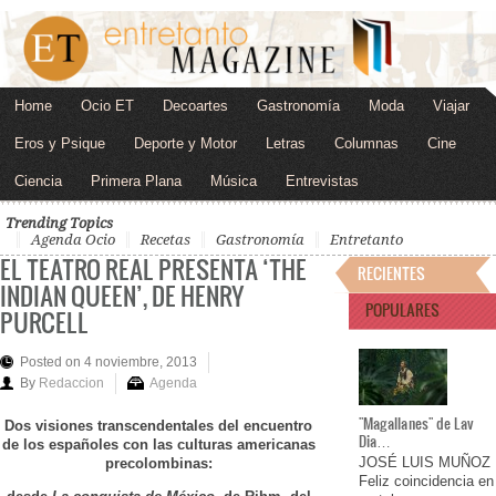
Home
Ocio ET
Decoartes
Gastronomía
Moda
Viajar
Eros y Psique
Deporte y Motor
Letras
Columnas
Cine
Ciencia
Primera Plana
Música
Entrevistas
Trending Topics
Agenda Ocio
Recetas
Gastronomía
Entretanto
EL TEATRO REAL PRESENTA ‘THE
RECIENTES
INDIAN QUEEN’, DE HENRY
POPULARES
PURCELL
Posted on 4 noviembre, 2013
By
Redaccion
Agenda
"Magallanes" de Lav
Dos visiones transcendentales del encuentro
Dia…
de los españoles con las culturas americanas
JOSÉ LUIS MUÑOZ
precolombinas:
Feliz coincidencia en