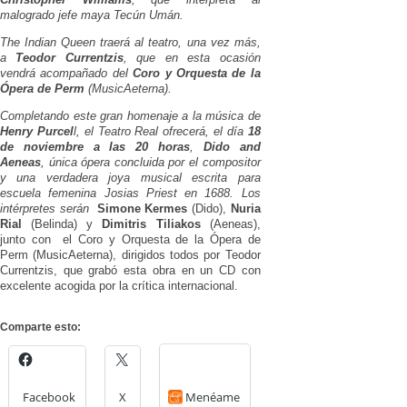
malogrado jefe maya Tecún Umán.
The Indian Queen
traerá al teatro, una vez más,
a
Teodor Currentzis
, que en esta ocasión
vendrá acompañado del
Coro y Orquesta de la
Ópera de Perm
(MusicAeterna).
Completando este gran homenaje a la música de
Henry Purcel
l, el Teatro Real ofrecerá, el día
18
de noviembre a las 20 horas
,
Dido and
Aeneas
, única ópera concluida por el compositor
y una verdadera joya musical escrita para
escuela femenina Josias Priest en 1688. Los
intérpretes serán
Simone Kermes
(Dido),
Nuria
Rial
(Belinda) y
Dimitris Tiliakos
(Aeneas),
junto con el Coro y Orquesta de la Ópera de
Perm (MusicAeterna), dirigidos todos por Teodor
Currentzis, que grabó esta obra en un CD con
excelente acogida por la crítica internacional.
Comparte esto:
Facebook
X
Menéame