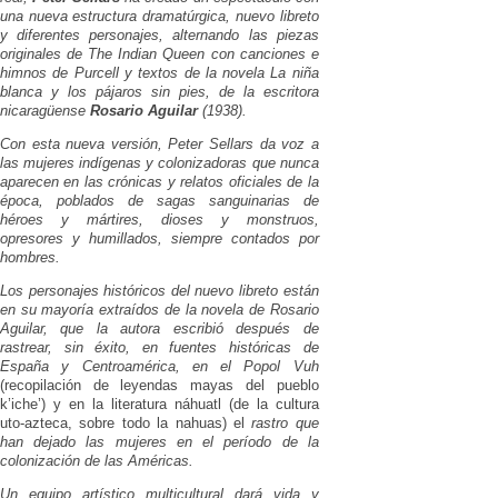
una nueva estructura dramatúrgica, nuevo libreto
y diferentes personajes, alternando las piezas
originales de
The Indian Queen
con canciones e
himnos de Purcell y textos de la novela
La niña
blanca y los pájaros sin pies
, de la escritora
nicaragüense
Rosario Aguilar
(1938).
Con esta nueva versión, Peter Sellars da voz a
las mujeres indígenas y colonizadoras que nunca
aparecen en las crónicas y relatos oficiales de la
época, poblados de sagas sanguinarias de
héroes y mártires, dioses y monstruos,
opresores y humillados, siempre contados por
hombres.
Los personajes históricos del nuevo libreto están
en su mayoría extraídos de la novela de Rosario
Aguilar, que la autora escribió después de
rastrear, sin éxito, en fuentes históricas de
España y Centroamérica, en el
Popol Vuh
(recopilación de leyendas mayas del pueblo
k’iche’) y en la literatura náhuatl (de la cultura
uto-azteca, sobre todo la nahuas) el
rastro que
han dejado las mujeres en el período de la
colonización de las Américas.
Un equipo artístico multicultural dará vida y