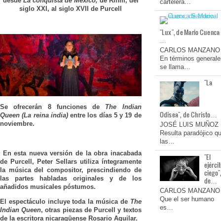
desde
La conquista de México,
de Rihm, del
cartelera…
siglo XXI, al siglo XVII de Purcell
"Lux", de Mario Cuenca
…
CARLOS MANZANO
En términos generale
se llama…
"La
Se ofrecerán 8 funciones de
The Indian
Odisea", de Christo…
Queen (La reina india)
entre los días 5 y 19 de
noviembre.
JOSÉ LUIS MUÑOZ
Resulta paradójico q
las…
En esta nueva versión de la obra inacabada
"El
de Purcell, Peter Sellars utiliza íntegramente
ejérci
la música del compositor, prescindiendo de
ciego"
las partes habladas originales y de los
de…
añadidos musicales póstumos.
CARLOS MANZANO
Que el ser humano
El espectáculo incluye toda la música de
The
es…
Indian Queen
, otras piezas de Purcell y textos
de la escritora nicaragüense Rosario Aguilar.