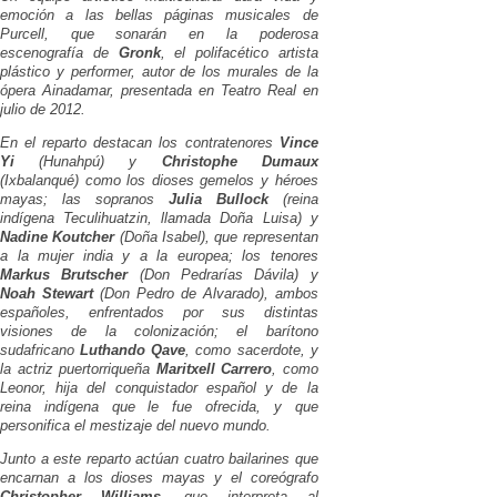
emoción a las bellas páginas musicales de
Purcell, que sonarán en la poderosa
escenografía de
Gronk
, el polifacético artista
plástico y
performer
, autor de los murales de la
ópera
Ainadamar
, presentada en Teatro Real en
julio de 2012.
En el reparto destacan los contratenores
Vince
Yi
(Hunahpú) y
Christophe Dumaux
(Ixbalanqué) como los dioses gemelos y héroes
mayas; las sopranos
Julia Bullock
(reina
indígena Teculihuatzin, llamada Doña Luisa) y
Nadine Koutcher
(Doña Isabel), que representan
a la mujer india y a la europea; los tenores
Markus Brutscher
(Don Pedrarías Dávila) y
Noah Stewart
(Don Pedro de Alvarado), ambos
españoles, enfrentados por sus distintas
visiones de la colonización; el barítono
sudafricano
Luthando Qave
, como sacerdote, y
la actriz puertorriqueña
Maritxell Carrero
, como
Leonor, hija del conquistador español y de la
reina indígena que le fue ofrecida, y que
personifica el mestizaje del nuevo mundo.
Junto a este reparto actúan cuatro bailarines que
encarnan a los dioses mayas y el coreógrafo
Christopher Williams
, que interpreta al