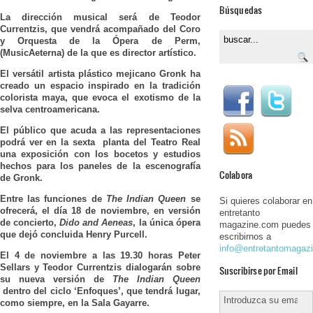
Búsquedas
La dirección musical será de Teodor
Currentzis, que vendrá acompañado del Coro
y Orquesta de la Ópera de Perm,
(MusicAeterna) de la que es director artístico.
El versátil artista plástico mejicano Gronk ha
creado un espacio inspirado en la tradición
colorista maya, que evoca el exotismo de la
selva centroamericana.
El público que acuda a las representaciones
podrá ver en la sexta planta del Teatro Real
una exposición con los bocetos y estudios
hechos para los paneles de la escenografía
Colabora
de Gronk.
Entre las funciones de
The Indian Queen
se
Si quieres colaborar en
ofrecerá, el día 18 de noviembre, en versión
entretanto
de concierto,
Dido and Aeneas
, la única ópera
magazine.com puedes
que dejó concluida Henry Purcell.
escribirnos a
info@entretantomagaz
El 4 de noviembre a las 19.30 horas Peter
Sellars y Teodor Currentzis dialogarán sobre
Suscribirse por Email
su nueva versión de
The Indian Queen
dentro del ciclo ‘Enfoques’, que tendrá lugar,
como siempre, en la Sala Gayarre.