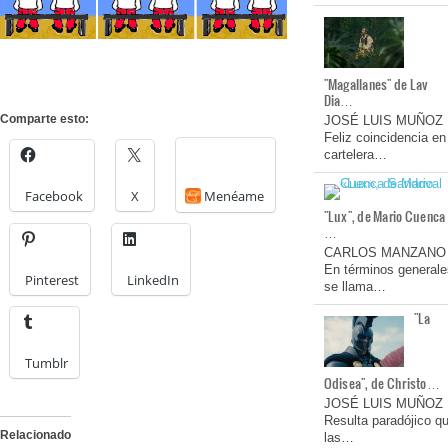
"Magallanes" de Lav
Dia…
Comparte esto:
JOSÉ LUIS MUÑOZ
Feliz coincidencia en
cartelera…
Facebook
X
Menéame
"Lux", de Mario Cuenca
…
CARLOS MANZANO
En términos generale
Pinterest
LinkedIn
se llama…
"La
Tumblr
Odisea", de Christo…
JOSÉ LUIS MUÑOZ
Resulta paradójico q
Relacionado
las…