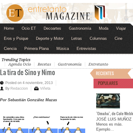
Home
Ocio ET
Decoartes
Gastronomía
Moda
Viajar
Eros y Psique
Deporte y Motor
Letras
Columnas
Cine
Ciencia
Primera Plana
Música
Entrevistas
Trending Topics
Agenda Ocio
Recetas
Gastronomía
Entretanto
La tira de Sino y Nimo
RECIENTES
POPULARES
Posted on 4 noviembre, 2013
By
Redaccion
Viñeta
Por Sebastián González Mazas
"Omaha", de Cole Webl
JOSÉ LUIS MUÑOZ
Menos es más.
Ejemplo…