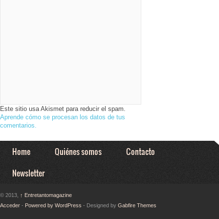
Este sitio usa Akismet para reducir el spam.
Aprende cómo se procesan los datos de tus
comentarios.
Home
Quiénes somos
Contacto
Newsletter
© 2013,
↑
Entretantomagazine
Acceder
-
Powered by WordPress
- Designed by
Gabfire Themes