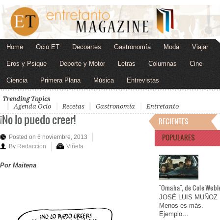
Home
Ocio ET
Decoartes
Gastronomía
Moda
Viajar
Eros y Psique
Deporte y Motor
Letras
Columnas
Cine
Ciencia
Primera Plana
Música
Entrevistas
Trending Topics
Agenda Ocio
Recetas
Gastronomía
Entretanto
¡No lo puedo creer!
RECIENTES
POPULARES
Posted on 6 noviembre, 2013
By
Redaccion
Viñeta
Por Maitena
"Omaha", de Cole Webl
JOSÉ LUIS MUÑOZ
Menos es más.
Ejemplo…