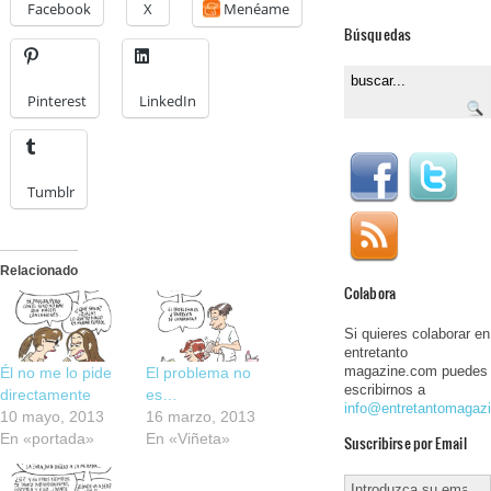
Facebook
X
Menéame
Búsquedas
Pinterest
LinkedIn
Tumblr
Relacionado
Colabora
Si quieres colaborar en
entretanto
magazine.com puedes
Él no me lo pide
El problema no
escribirnos a
directamente
es…
info@entretantomagaz
10 mayo, 2013
16 marzo, 2013
En «portada»
En «Viñeta»
Suscribirse por Email