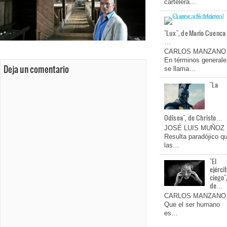
cartelera…
"Lux", de Mario Cuenca
…
CARLOS MANZANO
En términos generale
Deja un comentario
se llama…
"La
Odisea", de Christo…
JOSÉ LUIS MUÑOZ
Resulta paradójico q
las…
"El
ejérci
ciego"
de…
CARLOS MANZANO
Que el ser humano
es…