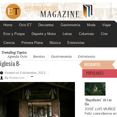
Home
Ocio ET
Decoartes
Gastronomía
Moda
Viajar
Eros y Psique
Deporte y Motor
Letras
Columnas
Cine
Ciencia
Primera Plana
Música
Entrevistas
Trending Topics
Agenda Ocio
Recetas
Gastronomía
Entretanto
iglesia 8—
RECIENTES
POPULARES
Posted on 4 diciembre, 2013
By
Redaccion
"Magallanes" de Lav
Dia…
JOSÉ LUIS MUÑOZ
Feliz coincidencia en