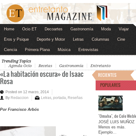
Home
Ocio ET
Decoartes
Gastronomía
Moda
Viajar
Eros y Psique
Deporte y Motor
Letras
Columnas
Cine
Ciencia
Primera Plana
Música
Entrevistas
Trending Topics
Agenda Ocio
Recetas
Gastronomía
Entretanto
«La habitación oscura» de Isaac
RECIENTES
Rosa
POPULARES
Posted on 12 marzo, 2014
By
Redaccion
Letras
,
portada
,
Reseñas
Por Francisco Arbós
"Omaha", de Cole Webl
JOSÉ LUIS MUÑOZ
Menos es más.
Ejemplo…