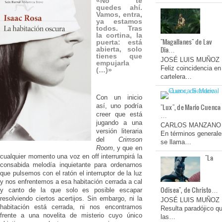
«No te
quedes ahí.
Vamos, entra,
ya estamos
todos. Tras
la cortina, la
"Magallanes" de Lav
puerta: está
Dia…
abierta, solo
tienes que
JOSÉ LUIS MUÑOZ
empujarla
Feliz coincidencia en
(…)»
cartelera…
Con un inicio
así, uno podría
"Lux", de Mario Cuenca
…
creer que está
jugando a una
CARLOS MANZANO
versión literaria
En términos generale
del
Crimson
se llama…
Room
, y que en
cualquier momento una voz en off interrumpirá la
"La
consabida melodía inquietante para ordenarnos
que pulsemos con el ratón el interruptor de la luz
y nos enfrentemos a esa habitación cerrada a cal
Odisea", de Christo…
y canto de la que solo es posible escapar
resolviendo ciertos acertijos. Sin embargo, ni la
JOSÉ LUIS MUÑOZ
habitación está cerrada, ni nos encontramos
Resulta paradójico q
frente a una novelita de misterio cuyo único
las…