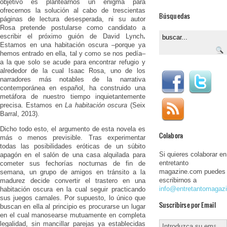
objetivo es plantearnos un enigma para
ofrecernos la solución al cabo de trescientas
Búsquedas
páginas de lectura desesperada, ni su autor
Rosa pretende postularse como candidato a
escribir el próximo guión de David Lynch
.
Estamos en una habitación oscura –porque ya
hemos entrado en ella, tal y como se nos pedía–
a la que solo se acude para encontrar refugio y
alrededor de la cual Isaac Rosa, uno de los
narradores más notables de la narrativa
contemporánea en español, ha construido una
metáfora de nuestro tiempo inquietantemente
precisa. Estamos en
La habitación oscura
(Seix
Barral, 2013).
Dicho todo esto, el argumento de esta novela es
Colabora
más o menos previsible. Tras experimentar
todas las posibilidades eróticas de un súbito
Si quieres colaborar en
apagón en el salón de una casa alquilada para
entretanto
cometer sus fechorías nocturnas de fin de
magazine.com puedes
semana, un grupo de amigos en tránsito a la
escribirnos a
madurez decide convertir el trastero en una
info@entretantomagaz
habitación oscura en la cual seguir practicando
sus juegos carnales. Por supuesto, lo único que
Suscribirse por Email
buscan en ella al principio es procurarse un lugar
en el cual manosearse mutuamente en completa
legalidad, sin mancillar parejas ya establecidas