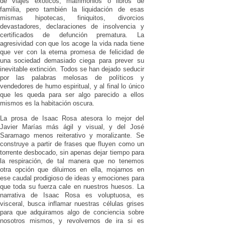
de viajes exóticos, matrimonios o libros de
familia, pero también la liquidación de esas
mismas hipotecas, finiquitos, divorcios
devastadores, declaraciones de insolvencia y
certificados de defunción prematura. La
agresividad con que los acoge la vida nada tiene
que ver con la eterna promesa de felicidad de
una sociedad demasiado ciega para prever su
inevitable extinción. Todos se han dejado seducir
por las palabras melosas de políticos y
vendedores de humo espiritual, y al final lo único
que les queda para ser algo parecido a ellos
mismos es la habitación oscura.
La prosa de Isaac Rosa atesora lo mejor del
Javier Marías más ágil y visual, y del José
Saramago menos reiterativo y moralizante. Se
construye a partir de frases que fluyen como un
torrente desbocado, sin apenas dejar tiempo para
la respiración, de tal manera que no tenemos
otra opción que diluirnos en ella, mojarnos en
ese caudal prodigioso de ideas y emociones para
que toda su fuerza cale en nuestros huesos. La
narrativa de Isaac Rosa es voluptuosa, es
visceral, busca inflamar nuestras células grises
para que adquiramos algo de conciencia sobre
nosotros mismos, y revolvernos de ira si es