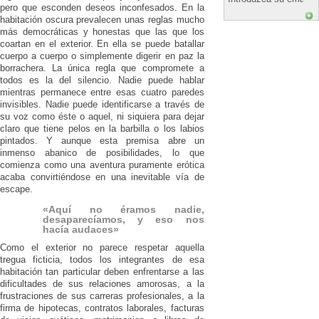
pero que esconden deseos inconfesados. En la
habitación oscura prevalecen unas reglas mucho
más democráticas y honestas que las que los
coartan en el exterior. En ella se puede batallar
cuerpo a cuerpo o simplemente digerir en paz la
borrachera. La única regla que compromete a
todos es la del silencio. Nadie puede hablar
mientras permanece entre esas cuatro paredes
invisibles. Nadie puede identificarse a través de
su voz como éste o aquel, ni siquiera para dejar
claro que tiene pelos en la barbilla o los labios
pintados. Y aunque esta premisa abre un
inmenso abanico de posibilidades, lo que
comienza como una aventura puramente erótica
acaba convirtiéndose en una inevitable vía de
escape.
«Aquí no éramos nadie,
desaparecíamos, y eso nos
hacía audaces»
Como el exterior no parece respetar aquella
tregua ficticia, todos los integrantes de esa
habitación tan particular deben enfrentarse a las
dificultades de sus relaciones amorosas, a la
frustraciones de sus carreras profesionales, a la
firma de hipotecas, contratos laborales, facturas