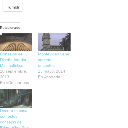
Tumblr
Relacionado
Consejos de
Montevideo tiene
Diseño Interior
secretos
Minimalístico
encantos
20 septiembre,
13 mayo, 2014
2013
En «portada»
En «Decoartes»
Decora tu casa
con estos
consejos de
Edgar Allan Poe