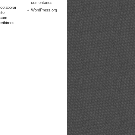
comentarios
 colaborar
WordPress.org
nto
.com
ribirnos