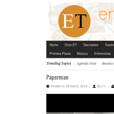
Home
Ocio ET
Decoartes
Gastr
Primera Plana
Música
Entrevistas
Trending Topics
Agenda Ocio
Recetas
Paperman
Posted on 28 marzo, 2014
By
CC