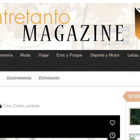
onomía
Moda
Viajar
Eros y Psique
Deporte y Motor
Letras
Gastronomía
Entretanto
RECIE
Cine
,
Cortos
,
portada