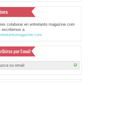
bora
eres colaborar en entretanto magazine.com
 escribirnos a
ntretantomagazine.com
ribirse por Email