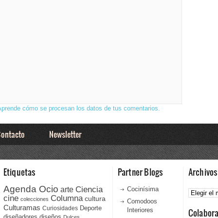
Aprende cómo se procesan los datos de tus comentarios.
ontacto
Newsletter
Etiquetas
Partner Blogs
Archivos
Agenda Ocio
Ciencia
Archivos
arte
Cocinísima
cine
Columna
cultura
colecciones
Comodoos
Culturamas
Curiosidades
Deporte
Interiores
Colabor
diseñadores
diseños
Dulces