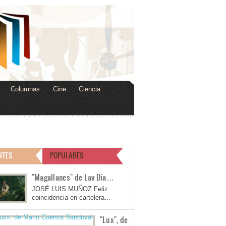
Columnas
Cine
Ciencia
NTES
POPULARES
"Magallanes" de Lav Dia…
JOSÉ LUIS MUÑOZ Feliz
coincidencia en cartelera…
"Lux", de