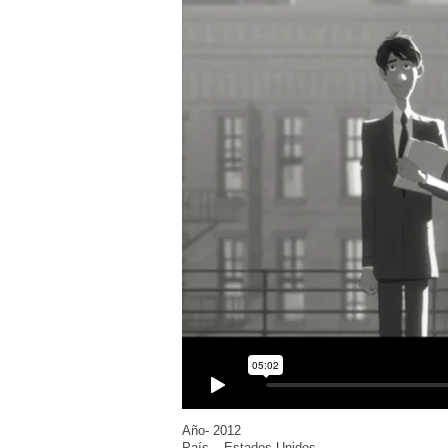
Año- 2012
País – Estados Unidos