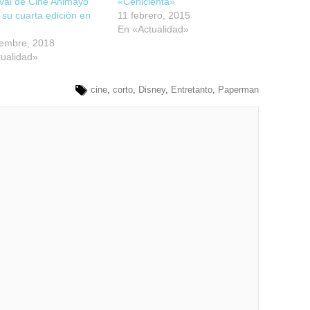
ival de Cine Animayo
«Cenicienta»
 su cuarta edición en
11 febrero, 2015
En «Actualidad»
iembre, 2018
ualidad»
cine
,
corto
,
Disney
,
Entretanto
,
Paperman