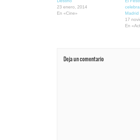
Destino
El Fest
23 enero, 2014
celebra
En «Cine»
Madrid
17 nov
En «Act
Deja un comentario