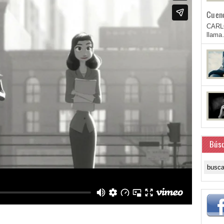
Cuen
CARL
llam
Bús