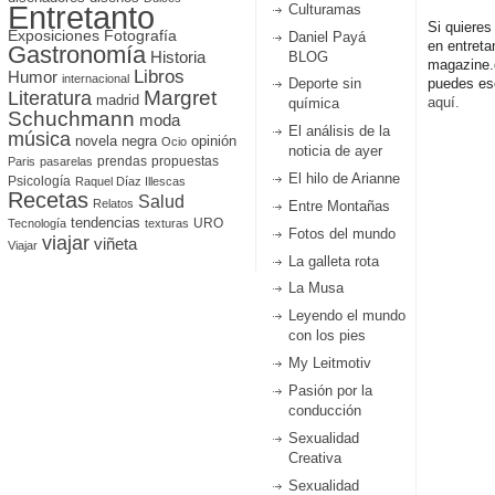
Entretanto
Culturamas
Si quieres
Fotografía
Exposiciones
Daniel Payá
en entreta
Gastronomía
Historia
BLOG
magazine
Libros
Humor
internacional
Deporte sin
puedes esc
Literatura
Margret
madrid
aquí.
química
Schuchmann
moda
El análisis de la
música
novela negra
opinión
Ocio
noticia de ayer
prendas
propuestas
Paris
pasarelas
El hilo de Arianne
Psicología
Raquel Díaz Illescas
Recetas
Salud
Relatos
Entre Montañas
tendencias
URO
Tecnología
texturas
Fotos del mundo
viajar
viñeta
Viajar
La galleta rota
La Musa
Leyendo el mundo
con los pies
My Leitmotiv
Pasión por la
conducción
Sexualidad
Creativa
Sexualidad