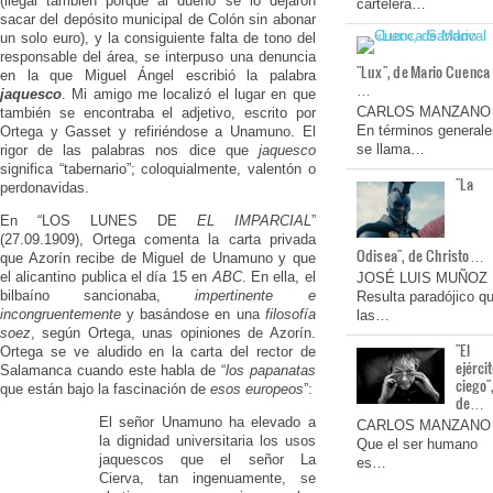
(ilegal también porque al dueño se lo dejaron
cartelera…
sacar del depósito municipal de Colón sin abonar
un solo euro), y la consiguiente falta de tono del
responsable del área, se interpuso una denuncia
"Lux", de Mario Cuenca
en la que Miguel Ángel escribió la palabra
…
jaquesco
. Mi amigo me localizó el lugar en que
CARLOS MANZANO
también se encontraba el adjetivo, escrito por
En términos generale
Ortega y Gasset y refiriéndose a Unamuno. El
se llama…
rigor de las palabras nos dice que
jaquesco
significa “tabernario”; coloquialmente, valentón o
"La
perdonavidas.
En “LOS LUNES DE
EL IMPARCIAL
”
(27.09.1909), Ortega comenta la carta privada
Odisea", de Christo…
que Azorín recibe de Miguel de Unamuno y que
el alicantino publica el día 15 en
ABC
. En ella, el
JOSÉ LUIS MUÑOZ
bilbaíno sancionaba,
impertinente e
Resulta paradójico q
incongruentemente
y basándose en una
filosofía
las…
soez
, según Ortega, unas opiniones de Azorín.
"El
Ortega se ve aludido en la carta del rector de
ejérci
Salamanca cuando este habla de “
los papanatas
ciego"
que están bajo la fascinación de
esos europeos
”:
de…
El señor Unamuno ha elevado a
CARLOS MANZANO
la dignidad universitaria los usos
Que el ser humano
jaquescos que el señor La
es…
Cierva, tan ingenuamente, se