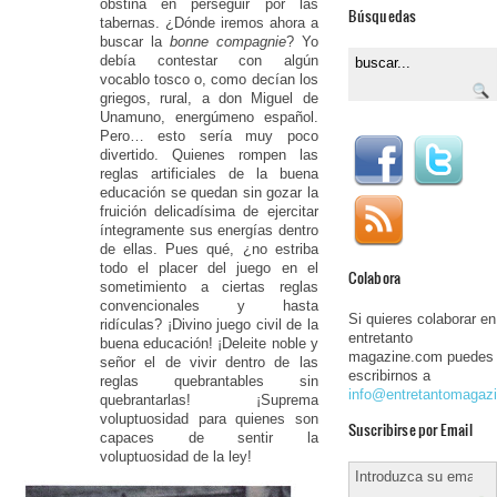
obstina en perseguir por las
Búsquedas
tabernas. ¿Dónde iremos ahora a
buscar la
bonne compagnie
? Yo
debía contestar con algún
vocablo tosco o, como decían los
griegos, rural, a don Miguel de
Unamuno, energúmeno español.
Pero… esto sería muy poco
divertido. Quienes rompen las
reglas artificiales de la buena
educación se quedan sin gozar la
fruición delicadísima de ejercitar
íntegramente sus energías dentro
de ellas. Pues qué, ¿no estriba
todo el placer del juego en el
Colabora
sometimiento a ciertas reglas
convencionales y hasta
Si quieres colaborar en
ridículas? ¡Divino juego civil de la
entretanto
buena educación! ¡Deleite noble y
magazine.com puedes
señor el de vivir dentro de las
escribirnos a
reglas quebrantables sin
info@entretantomagaz
quebrantarlas! ¡Suprema
voluptuosidad para quienes son
Suscribirse por Email
capaces de sentir la
voluptuosidad de la ley!