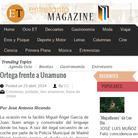
Home
Ocio ET
Decoartes
Gastronomía
Moda
Viajar
Eros y Psique
Deporte y Motor
Letras
Columnas
Cine
Ciencia
Primera Plana
Música
Entrevistas
Trending Topics
Agenda Ocio
Recetas
Gastronomía
Entretanto
Ortega frente a Unamuno
RECIENTES
POPULARES
Posted on 23 abril, 2014
By
CC
Columnas
,
portada
,
Veo amanecer, lluvia de
cristal
Por José Antonio Ricondo
"Magallanes" de Lav
La ocasión me la facilitó Miguel Ángel García de
Dia…
Juan, buen amigo y conservador del lenguaje
donde los haya. A raíz del ilegal secuestro de un
JOSÉ LUIS MUÑOZ
coche por parte de la Policía Municipal de Madrid
Feliz coincidencia en