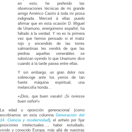
en esto, he preferido las
observaciones técnicas de mi grande
amigo Américo Castro á toda mi prosa
indignada. Merced á ellas puedo
afirmar que en esta ocasión D. Miguel
de Unamuno, energúmeno español, ha
faltado á la verdad. Y no es la primera
vez que hemos pensado si el matiz
rojo y encendido de las torres
salmantinas les vendrá de que las
piedras aquellas venerables se
ruborizan oyendo lo que Unamuno dice
cuando á la tarde pasea entre ellas.
Y sin embargo, un gran dolor nos
sobrecoge ante los yerros de tan
fuerte máquina espiritual, una
melancolía honda…
«¡Dios, que buen vasalo! ¡Si oviesse
buen señor!»
La edad u oposición generacional (como
escribíamos en esta columna
Generación del
14. Ciencia y modernidad
), el anhelo por fijar
posiciones intelectuales…, haber estudiado,
vivido y conocido Europa, más allá de nuestras