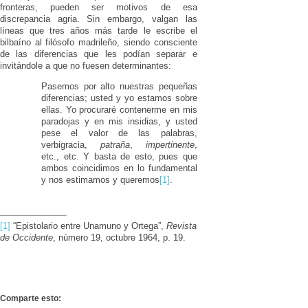
fronteras, pueden ser motivos de esa
discrepancia agria. Sin embargo, valgan las
líneas que tres años más tarde le escribe el
bilbaíno al filósofo madrileño, siendo consciente
de las diferencias que les podían separar e
invitándole a que no fuesen determinantes:
Pasemos por alto nuestras pequeñas
diferencias; usted y yo estamos sobre
ellas. Yo procuraré contenerme en mis
paradojas y en mis insidias, y usted
pese el valor de las palabras,
verbigracia,
patraña
,
impertinente
,
etc., etc. Y basta de esto, pues que
ambos coincidimos en lo fundamental
y nos estimamos y queremos
[1]
.
[1]
“Epistolario entre Unamuno y Ortega”,
Revista
de Occidente
, número 19, octubre 1964, p. 19.
Comparte esto: