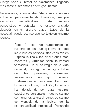
Ortega hacia el rector de Salamanca, llegando
más tarde a ser ambos enemigos íntimos.
No obstante, y así acaba Ortega su comentario
sobre el pensamiento de Unamuno, siempre
seguirían respetándose. Este suceso
periodístico y epistolar no estuvo anclado
después en el silencio parco. Lejos de la
necedad, puede decirse que se tuvieron enorme
respeto:
Poco á poco va aumentando el
número de los que quisiéramos que
las querellas personalistas cedieran en
España la liza á las discusiones más
honestas y virtuosas sobre la verdad
verdadera. En el naufragio de la vida
nacional, naufragio en el agua turbia
de las pasiones, clamamos
serenamente un grito nuevo:
¡Salvémonos en las cosas! La moral,
la ciencia, el arte, la religión, la política
han dejado de ser para nosotros
cuestiones personales; nuestro campo
del honor es ahora el conocido campo
de Montiel: de la lógica, de la
responsabilidad intelectual. Pensando