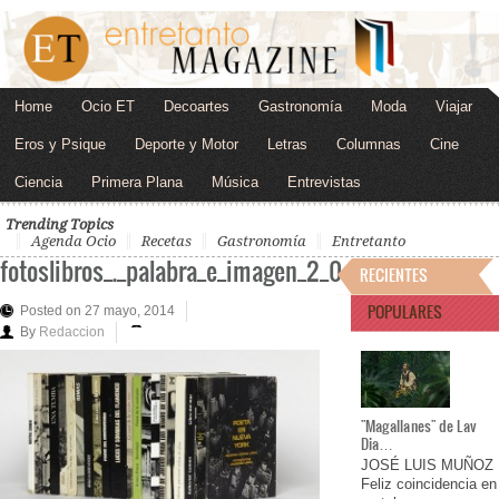
Home
Ocio ET
Decoartes
Gastronomía
Moda
Viajar
Eros y Psique
Deporte y Motor
Letras
Columnas
Cine
Ciencia
Primera Plana
Música
Entrevistas
Trending Topics
Agenda Ocio
Recetas
Gastronomía
Entretanto
fotoslibros_._palabra_e_imagen_2_0
RECIENTES
POPULARES
Posted on 27 mayo, 2014
By
Redaccion
"Magallanes" de Lav
Dia…
JOSÉ LUIS MUÑOZ
Feliz coincidencia en