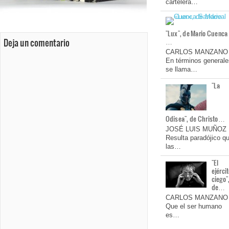
cartelera…
"Lux", de Mario Cuenca
Deja un comentario
…
CARLOS MANZANO
En términos generale
se llama…
"La
Odisea", de Christo…
JOSÉ LUIS MUÑOZ
Resulta paradójico q
las…
"El
ejérci
ciego"
de…
CARLOS MANZANO
Que el ser humano
es…