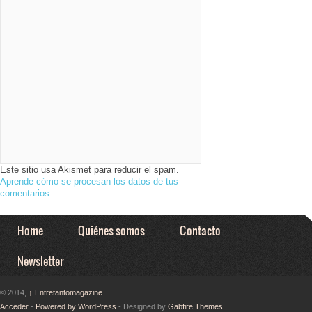
Este sitio usa Akismet para reducir el spam.
Aprende cómo se procesan los datos de tus
comentarios.
Home
Quiénes somos
Contacto
Newsletter
© 2014,
↑
Entretantomagazine
Acceder
-
Powered by WordPress
- Designed by
Gabfire Themes