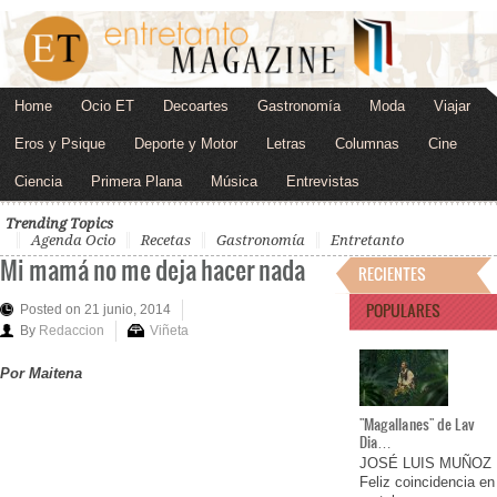
Home
Ocio ET
Decoartes
Gastronomía
Moda
Viajar
Eros y Psique
Deporte y Motor
Letras
Columnas
Cine
Ciencia
Primera Plana
Música
Entrevistas
Trending Topics
Agenda Ocio
Recetas
Gastronomía
Entretanto
Mi mamá no me deja hacer nada
RECIENTES
POPULARES
Posted on 21 junio, 2014
By
Redaccion
Viñeta
Por Maitena
"Magallanes" de Lav
Dia…
JOSÉ LUIS MUÑOZ
Feliz coincidencia en