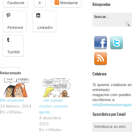
Facebook
X
Menéame
Búsquedas
Pinterest
LinkedIn
Tumblr
Colabora
Relacionado
Si quieres colaborar en
entretanto
magazine.com puedes
escribirnos a
Me enamoré
…me cuesta
info@entretantomagaz
14 febrero, 2014
mucho conocer
En «Viñeta»
gente…
Suscribirse por Email
4 diciembre,
2013
En «Viñeta»