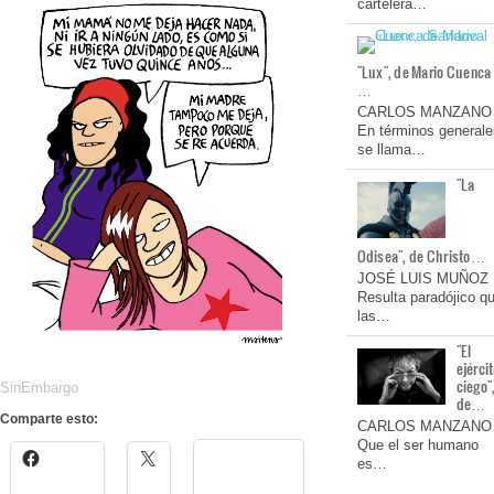
cartelera…
"Lux", de Mario Cuenca
…
CARLOS MANZANO
En términos generale
se llama…
"La
Odisea", de Christo…
JOSÉ LUIS MUÑOZ
Resulta paradójico q
las…
"El
ejérci
ciego"
SinEmbargo
de…
Comparte esto:
CARLOS MANZANO
Que el ser humano
es…