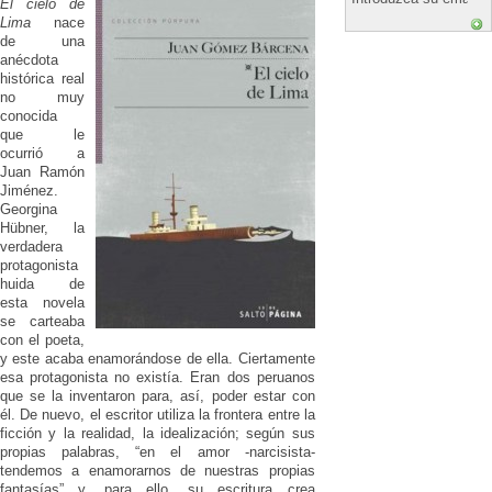
El cielo de
Lima
nace
de una
anécdota
histórica real
no muy
conocida
que le
ocurrió a
Juan Ramón
Jiménez.
Georgina
Hübner, la
verdadera
protagonista
huida de
esta novela
se carteaba
con el poeta,
y este acaba enamorándose de ella. Ciertamente
esa protagonista no existía. Eran dos peruanos
que se la inventaron para, así, poder estar con
él. De nuevo, el escritor utiliza la frontera entre la
ficción y la realidad, la idealización; según sus
propias palabras, “en el amor -narcisista-
tendemos a enamorarnos de nuestras propias
fantasías” y, para ello, su escritura crea