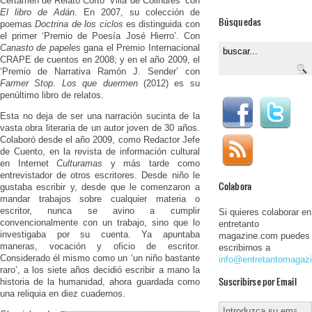
Certamen de Relato Corto ‘Villa de Colindres’ con
El libro de Adán
. En 2007, su colección de
Búsquedas
poemas
Doctrina de los ciclos
es distinguida con
el primer ‘Premio de Poesía José Hierro’. Con
Canasto de papeles
gana el Premio Internacional
CRAPE de cuentos en 2008; y en el año 2009, el
‘Premio de Narrativa Ramón J. Sender’ con
Farmer Stop
.
Los que duermen
(2012) es su
penúltimo libro de relatos.
Esta no deja de ser una narración sucinta de la
vasta obra literaria de un autor joven de 30 años.
Colaboró desde el año 2009, como Redactor Jefe
de Cuento, en la revista de información cultural
en Internet
Culturamas
y más tarde como
entrevistador de otros escritores. Desde niño le
Colabora
gustaba escribir y, desde que le comenzaron a
mandar trabajos sobre cualquier materia o
escritor, nunca se avino a cumplir
Si quieres colaborar en
convencionalmente con un trabajo, sino que lo
entretanto
investigaba por su cuenta. Ya apuntaba
magazine.com puedes
maneras, vocación y oficio de escritor.
escribirnos a
Considerado él mismo como un ‘un niño bastante
info@entretantomagaz
raro’, a los siete años decidió escribir a mano la
Suscribirse por Email
historia de la humanidad, ahora guardada como
una reliquia en diez cuadernos.