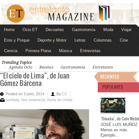
Home
Ocio ET
Decoartes
Gastronomía
Moda
Viajar
Eros y Psique
Deporte y Motor
Letras
Columnas
Cine
Ciencia
Primera Plana
Música
Entrevistas
Trending Topics
Agenda Ocio
Recetas
Gastronomía
Entretanto
“El cielo de Lima”, de Juan
RECIENTES
Gómez Bárcena
POPULARES
Posted on 3 julio, 2014
By
CC
portada
,
Veo amanecer, lluvia de cristal
"Omaha", de Cole Webl
JOSÉ LUIS MUÑOZ
Menos es más.
Ejemplo…