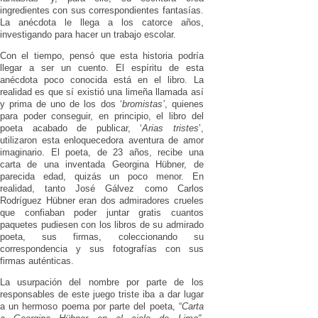
ingredientes con sus correspondientes fantasías.
La anécdota le llega a los catorce años,
investigando para hacer un trabajo escolar.
Con el tiempo, pensó que esta historia podría
llegar a ser un cuento. El espíritu de esta
anécdota poco conocida está en el libro. La
realidad es que sí existió una limeña llamada así
y prima de uno de los dos ‘
bromistas’
, quienes
para poder conseguir, en principio, el libro del
poeta acabado de publicar, ‘
Arias tristes
’,
utilizaron esta enloquecedora aventura de amor
imaginario. El poeta, de 23 años, recibe una
carta de una inventada Georgina Hübner, de
parecida edad, quizás un poco menor. En
realidad, tanto José Gálvez como Carlos
Rodríguez Hübner eran dos admiradores crueles
que confiaban poder juntar gratis cuantos
paquetes pudiesen con los libros de su admirado
poeta, sus firmas, coleccionando su
correspondencia y sus fotografías con sus
firmas auténticas.
La usurpación del nombre por parte de los
responsables de este juego triste iba a dar lugar
a un hermoso poema por parte del poeta, “
Carta