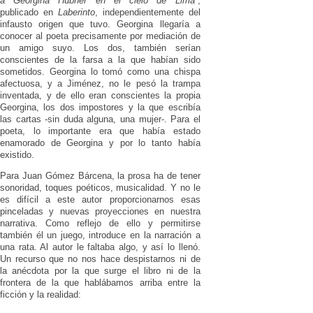
a Georgina Hübner en el cielo de Lima
”
,
publicado en
Laberinto
, independientemente del
infausto origen que tuvo. Georgina llegaría a
conocer al poeta precisamente por mediación de
un amigo suyo. Los dos, también serían
conscientes de la farsa a la que habían sido
sometidos. Georgina lo tomó como una chispa
afectuosa, y a Jiménez, no le pesó la trampa
inventada, y de ello eran conscientes la propia
Georgina, los dos impostores y la que escribía
las cartas -sin duda alguna, una mujer-. Para el
poeta, lo importante era que había estado
enamorado de Georgina y por lo tanto había
existido.
Para Juan Gómez Bárcena, la prosa ha de tener
sonoridad, toques poéticos, musicalidad. Y no le
es difícil a este autor proporcionarnos esas
pinceladas y nuevas proyecciones en nuestra
narrativa. Como reflejo de ello y permitirse
también él un juego, introduce en la narración a
una rata. Al autor le faltaba algo, y así lo llenó.
Un recurso que no nos hace despistarnos ni de
la anécdota por la que surge el libro ni de la
frontera de la que hablábamos arriba entre la
ficción y la realidad: