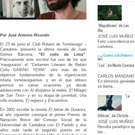
"Magallanes" de Lav
Dia…
Por José Antonio Ricondo
JOSÉ LUIS MUÑOZ
Feliz coincidencia en
El 23 de junio el
‘Club Rotario de Torrelavega’ –
cartelera…
Cantabria- presentó la última novela de Juan
Gómez Bárcena,
“El cielo de Lima”
.
Precisamente este escritor fue uno de los que
"Lux", de Mario Cuenca
‘inauguraron’ el “Certamen Literario de Relato
…
Corto GABINO TEIRA” -otro más de los
objetivos fundamentales de la organización
CARLOS MANZANO
rotaria torrelaveguense- y en el que obtuvo
En términos generale
premios en varias ocasiones ya desde
se llama…
adolescente con
Al disiparse la niebla
,
El Milagro
"La
de San Tirso
– y en su etapa de juventud,
Una
villa moderna
,
El regreso
y
Encuentros
.
En 2002 escribe la novela
El héroe de Duranza
,
Odisea", de Christo…
al año siguiente consigue el primer Premio de
Narración Breve del Consejo Social de la
JOSÉ LUIS MUÑOZ
Universidad de Cantabria con
El Partido
y dos
Resulta paradójico q
años más tarde el segundo puesto en el
las…