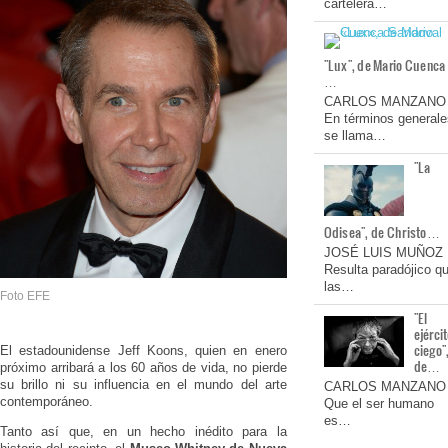
cartelera…
"Lux", de Mario Cuenca
…
CARLOS MANZANO
En términos generale
se llama…
"La
Odisea", de Christo…
JOSÉ LUIS MUÑOZ
Resulta paradójico q
las…
Foto EFE
"El
ejérci
ciego"
El estadounidense Jeff Koons, quien en enero
de…
próximo arribará a los 60 años de vida, no pierde
su brillo ni su influencia en el mundo del arte
CARLOS MANZANO
contemporáneo.
Que el ser humano
es…
Tanto así que, en un hecho inédito para la