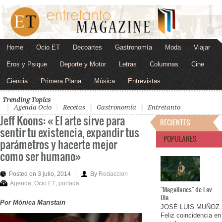
Home
Ocio ET
Decoartes
Gastronomía
Moda
Viajar
Eros y Psique
Deporte y Motor
Letras
Columnas
Cine
Ciencia
Primera Plana
Música
Entrevistas
Trending Topics
Agenda Ocio
Recetas
Gastronomía
Entretanto
Jeff Koons: « El arte sirve para
RECIENTES
sentir tu existencia, expandir tus
POPULARES
parámetros y hacerte mejor
como ser humano»
Posted on 3 julio, 2014
By
Redaccion
Agenda
,
Ocio ET
,
portada
"Magallanes" de Lav
Dia…
Por Mónica Maristain
JOSÉ LUIS MUÑOZ
Feliz coincidencia en