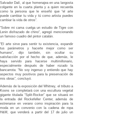
Salvador Dalí, al que homenajea en una langosta
colgante en la cuarta planta y a quien recuerda
como la persona que le enseñó que “el arte
puede cambiar tu vida y tú como artista puedes
cambiar la vida de otros”.
“Sobre mi cama cuelga un estudio de Tigre con
Lenin disfrazado de chino“, agregó mencionando
un famoso cuadro del pintor catalán.
“El arte sirve para sentir tu existencia, expandir
tus parámetros y hacerte mejor como ser
humano”, dijo también, sin ocultar su
satisfacción por el hecho de que, además, le
haya servido para hacerse multimillonario,
especialmente después de haber rozado la
bancarrota: “No soy ingenuo y entiendo que hay
aspectos muy positivos para la preservación de
mis obras”, concluyó.
Además de la exposición del Whitney, el tributo a
Koons se completará con una escultura vegetal
gigante titulada “Split-Rocker” que se situará en
la entrada del Rockefeller Center, además de
estrenarse en verano como inspiración para la
moda en un convenio con la cadena de ropa
H&M, que venderá a partir del 17 de julio un