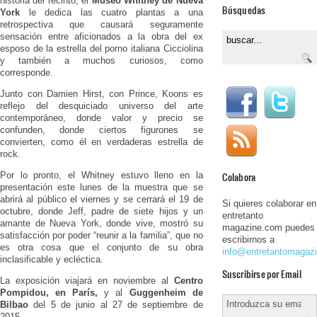
historia del recinto, el
Museo Whitney de Nueva
Búsquedas
York
le dedica las cuatro plantas a una
retrospectiva que causará seguramente
sensación entre aficionados a la obra del ex
esposo de la estrella del porno italiana Cicciolina
y también a muchos curiosos, como
corresponde.
Junto con Damien Hirst, con Prince, Koons es
reflejo del desquiciado universo del arte
contemporáneo, donde valor y precio se
confunden, donde ciertos figurones se
convierten, como él en verdaderas estrella de
rock.
Colabora
Por lo pronto, el Whitney estuvo lleno en la
presentación este lunes de la muestra que se
abrirá al público el viernes y se cerrará el 19 de
Si quieres colaborar en
octubre, donde Jeff, padre de siete hijos y un
entretanto
amante de Nueva York, donde vive, mostró su
magazine.com puedes
satisfacción por poder “reunir a la familia”, que no
escribirnos a
es otra cosa que el conjunto de su obra
info@entretantomagaz
inclasificable y ecléctica.
Suscribirse por Email
La exposición viajará en noviembre al
Centro
Pompidou, en París,
y al
Guggenheim de
Bilbao
del 5 de junio al 27 de septiembre de
2015.