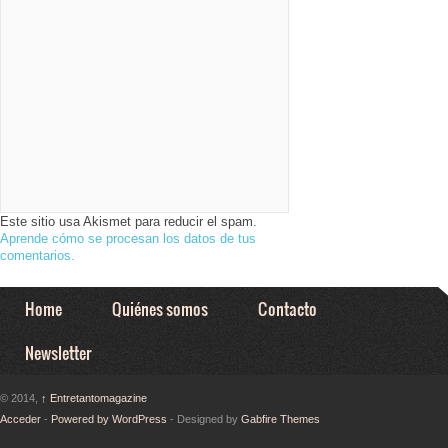
Este sitio usa Akismet para reducir el spam.
Aprende cómo se procesan los datos de tus
comentarios.
Home
Quiénes somos
Contacto
Newsletter
© 2014,
↑
Entretantomagazine
Acceder
-
Powered by WordPress
- Designed by
Gabfire Themes