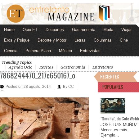
Home
Ocio ET
Decoartes
Gastronomía
Moda
Viajar
Eros y Psique
Deporte y Motor
Letras
Columnas
Cine
Ciencia
Primera Plana
Música
Entrevistas
Trending Topics
Agenda Ocio
Recetas
Gastronomía
Entretanto
7868244470_217e650167_o
RECIENTES
POPULARES
Posted on 28 agosto, 2014
By
CC
"Omaha", de Cole Webl
JOSÉ LUIS MUÑOZ
Menos es más.
Ejemplo…