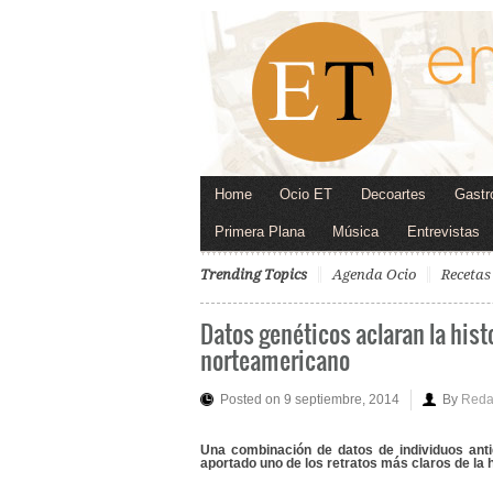
Home
Ocio ET
Decoartes
Gastr
Primera Plana
Música
Entrevistas
Trending Topics
Agenda Ocio
Recetas
Datos genéticos aclaran la hist
norteamericano
Posted on 9 septiembre, 2014
By
Reda
Una combinación de datos de individuos ant
aportado uno de los retratos más claros de la h