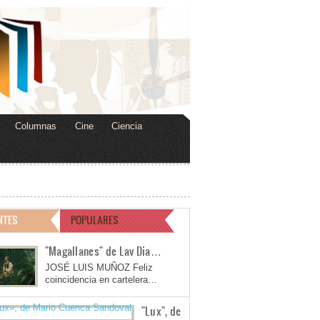
Columnas
Cine
Ciencia
NTES
POPULARES
"Magallanes" de Lav Dia…
JOSÉ LUIS MUÑOZ Feliz
coincidencia en cartelera…
"Lux", de