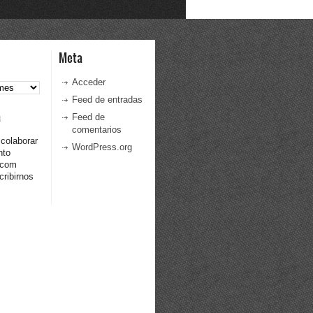
Meta
Acceder
Feed de entradas
a
Feed de
comentarios
 colaborar
WordPress.org
nto
.com
ribirnos