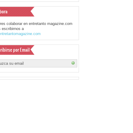
bora
eres colaborar en entretanto magazine.com
 escribirnos a
ntretantomagazine.com
ribirse por Email