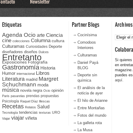
ontacto
Newsletter
Etiquetas
Partner Blogs
Archivos
Agenda Ocio
Ciencia
Archivos
arte
Cocinísima
cine
Columna
cultura
colecciones
Comodoos
Culturamas
Curiosidades
Deporte
Interiores
Colabor
diseñadores
diseños
Dulces
Entretanto
Culturamas
Si quieres
Fotografía
Exposiciones
Daniel Payá
en entreta
Gastronomía
Historia
BLOG
magazine
Libros
Humor
internacional
Deporte sin
puedes esc
Literatura
Margret
madrid
aquí.
química
Schuchmann
moda
El análisis de la
música
novela negra
opinión
Ocio
noticia de ayer
prendas
propuestas
Paris
pasarelas
El hilo de Arianne
Psicología
Raquel Díaz Illescas
Recetas
Salud
Relatos
Entre Montañas
tendencias
URO
Tecnología
texturas
Fotos del mundo
viajar
viñeta
Viajar
La galleta rota
La Musa