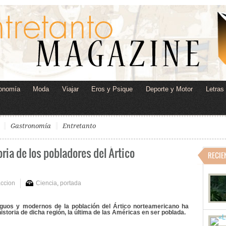
onomía
Moda
Viajar
Eros y Psique
Deporte y Motor
Letras
Gastronomía
Entretanto
oria de los pobladores del Ártico
RECIE
ccion
Ciencia
,
portada
iguos y modernos de la población del Ártico norteamericano ha
istoria de dicha región, la última de las Américas en ser poblada.