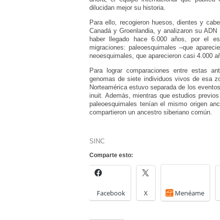
dilucidan mejor su historia.
Para ello, recogieron huesos, dientes y cab
Canadá y Groenlandia, y analizaron su ADN m
haber llegado hace 6.000 años, por el es
migraciones: paleoesquimales –que aparecier
neoesquimales, que aparecieron casi 4.000 a
Para lograr comparaciones entre estas an
genomas de siete individuos vivos de esa zo
Norteamérica estuvo separada de los eventos 
inuit. Además, mientras que estudios previos
paleoesquimales tenían el mismo origen ance
compartieron un ancestro siberiano común.
SINC
Comparte esto:
Facebook
X
Menéame