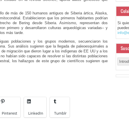
Cola
ello de más de 150 humanos antiguos de Siberia ártica, Alaska,
itocondrial. Establecieron que los primeros habitantes podrían
trecho de Bering desde Siberia. Asimismo, representan dos
Si qui
on primero y desarrollaron culturas arqueológicas variadas– y
puedes
ños más tarde.
info@e
tiguas poblaciones y los grupos modernos, secuenciaron los
na. Sus análisis sugieren que la llegada de paleoesquimales a
Susc
de migración que dieron lugar a los indígenas de EE UU y a los
 no habían sido capaces de resolver si las distintas poblaciones
stral, los hallazgos de este grupo de científicos sugieren que
Pinterest
LinkedIn
Tumblr