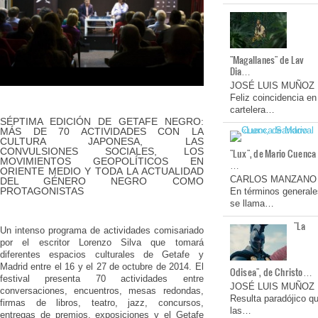
"Magallanes" de Lav
Dia…
JOSÉ LUIS MUÑOZ
Feliz coincidencia en
cartelera…
SÉPTIMA EDICIÓN DE GETAFE NEGRO:
MÁS DE 70 ACTIVIDADES CON LA
CULTURA JAPONESA, LAS
CONVULSIONES SOCIALES, LOS
"Lux", de Mario Cuenca
MOVIMIENTOS GEOPOLÍTICOS EN
…
ORIENTE MEDIO Y TODA LA ACTUALIDAD
CARLOS MANZANO
DEL GÉNERO NEGRO COMO
PROTAGONISTAS
En términos generale
se llama…
"La
Un intenso programa de actividades comisariado
por el escritor Lorenzo Silva que tomará
diferentes espacios culturales de Getafe y
Madrid entre el 16 y el 27 de octubre de 2014. El
Odisea", de Christo…
festival presenta 70 actividades entre
JOSÉ LUIS MUÑOZ
conversaciones, encuentros, mesas redondas,
Resulta paradójico q
firmas de libros, teatro, jazz, concursos,
las…
entregas de premios, exposiciones y el Getafe