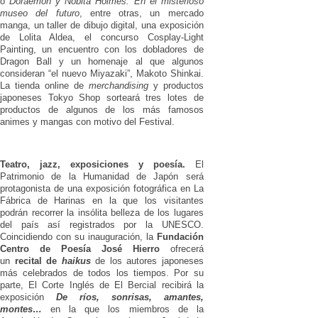
o
Doraemon y Nobita Holmes: En el misterioso
museo del futuro
, entre otras, un mercado
manga, un taller de dibujo digital, una exposición
de Lolita Aldea, el concurso Cosplay-Light
Painting, un encuentro con los dobladores de
Dragon Ball y un homenaje al que algunos
consideran “el nuevo Miyazaki”, Makoto Shinkai.
La tienda online de
merchandising
y productos
japoneses Tokyo Shop sorteará tres lotes de
productos de algunos de los más famosos
animes y mangas con motivo del Festival.
Teatro, jazz, exposiciones y poesía.
El
Patrimonio de la Humanidad de Japón será
protagonista de una exposición fotográfica en La
Fábrica de Harinas en la que los visitantes
podrán recorrer la insólita belleza de los lugares
del país así registrados por la UNESCO.
Coincidiendo con su inauguración, la
Fundación
Centro de Poesía José Hierro
ofrecerá
un
recital de
haikus
de los autores japoneses
más celebrados de todos los tiempos. Por su
parte, El Corte Inglés de El Bercial recibirá la
exposición
De ríos, sonrisas, amantes,
montes…
en la que los miembros de la