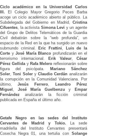
Ciclo académico en la Universidad Carlos
III.
El Colegio Mayor Gregorio Peces Barba
acoge un ciclo académico abierto al público. La
Subdelegada del Gobierno en Madrid,
Cristina
Cifuentes
, la activista
Simona Levi
y un agente
del Grupo de Delitos Telemáticos de la Guardia
Civil debatirán sobre la “web profunda”, un
espacio de la Red en la que ha surgido un nuevo
submundo criminal.
Eric Frattini
,
Luis de la
Corte
y
José María Blanco
profundizarán en el
terrorismo internacional.
Erik Valeur
,
César
Pérez Gellida
y
Rafa Melero
reflexionarán sobre
figura del psicópata.
Mariano Sánchez
Soler
,
Toni Soler
y
Claudio Cerdán
analizarán
la corrupción en la Comunidad Valenciana. Por
último,
Jesús Ferrero
,
Leandro Pérez
Miguel
,
José María Guelbenzu
y
Empar
Fernández
analizarán la ficción criminal
publicada en España el último año.
Getafe Negro en las sedes del Instituto
Cervantes de Madrid y Tokio.
La sede
madrileña del Instituto Cervantes presentará
Cosecha Negra 01, una tertulia con
Solange