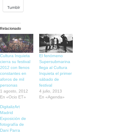
Tumblr
Relacionado
Cultura Inquieta
El fenómeno
cierra su festival
Supersubmarina
2012 con llenos
llega al Cultura
constantes en
Inquieta el primer
aforos de mil
sábado de
personas
festival
1 agosto, 2012
4 julio, 2013
En «Ocio ET»
En «Agenda»
DigitalizArt
Madrid
Exposición de
fotografía de
Dani Parra