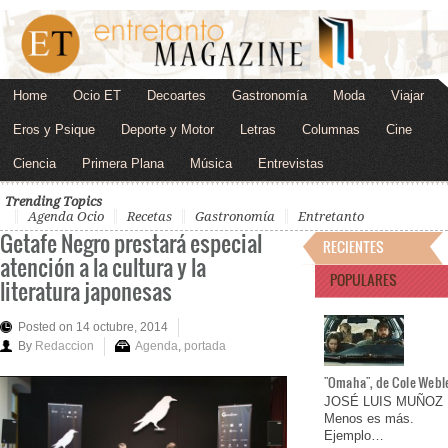
Home
Ocio ET
Decoartes
Gastronomía
Moda
Viajar
Eros y Psique
Deporte y Motor
Letras
Columnas
Cine
Ciencia
Primera Plana
Música
Entrevistas
Trending Topics
Agenda Ocio
Recetas
Gastronomía
Entretanto
Getafe Negro prestará especial
RECIENTES
atención a la cultura y la
POPULARES
literatura japonesas
Posted on 14 octubre, 2014
By
Redaccion
Agenda
,
portada
"Omaha", de Cole Webl
JOSÉ LUIS MUÑOZ
Menos es más.
Ejemplo…