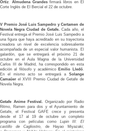
Ortiz
.
Almudena Grandes
firmará libros en El
Corte Inglés de El Bercial el 22 de octubre.
V Premio José Luis Sampedro y Certamen de
Novela Negra Ciudad de Getafe.
Cada año, el
Festival entrega el Premio José Luis Sampedro a
una figura que haya acreditado en su trayectoria
creadora un nivel de excelencia sobresaliente
acompañada de un especial valor humanista. El
galardón, que se entregará el próximo 21 de
octubre en el Aula Magna de la Universidad
Carlos III de Madrid, ha correspondido en esta
edición al filósofo y académico
Emilio Lledó
.
En el mismo acto se entregará a
Solange
Camaüer
el XVIII Premio Ciudad de Getafe de
Novela Negra.
Getafe Anime Festival.
Organizado por Radio
Ritmo, Ramen para dos y el Ayuntamiento de
Getafe, el Festival GAFE crece y presenta
desde el 17 al 19 de octubre un completo
programa con películas como
Lupin III: El
castillo de Cagliostro
, de Hayao Miyazaki;