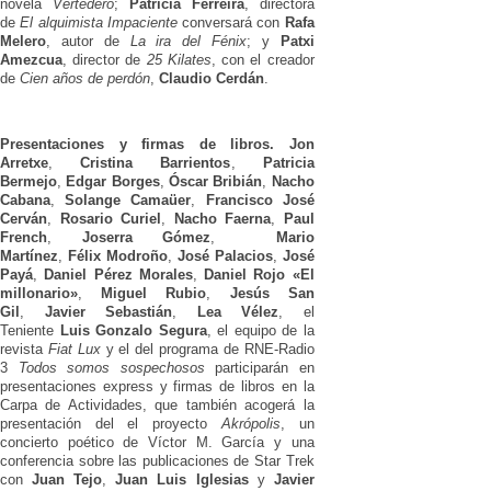
novela
Vertedero
;
Patricia Ferreira
, directora
de
El alquimista Impaciente
conversará con
Rafa
Melero
, autor de
La ira del Fénix
; y
Patxi
Amezcua
, director de
25 Kilates
, con el creador
de
Cien años de perdón
,
Claudio Cerdán
.
Presentaciones y firmas de libros.
Jon
Arretxe
,
Cristina Barrientos
,
Patricia
Bermejo
,
Edgar Borges
,
Óscar Bribián
,
Nacho
Cabana
,
Solange Camaüer
,
Francisco José
Cerván
,
Rosario Curiel
,
Nacho Faerna
,
Paul
French
,
Joserra Gómez
,
Mario
Martínez
,
Félix Modroño
,
José Palacios
,
José
Payá
,
Daniel Pérez Morales
,
Daniel Rojo «El
millonario»
,
Miguel Rubio
,
Jesús San
Gil
,
Javier Sebastián
,
Lea Vélez
, el
Teniente
Luis Gonzalo Segura
, el equipo de la
revista
Fiat Lux
y el del programa de RNE-Radio
3
Todos somos sospechosos
participarán en
presentaciones express y firmas de libros en la
Carpa de Actividades, que también acogerá la
presentación del el proyecto
Akrópolis
, un
concierto poético de Víctor M. García y una
conferencia sobre las publicaciones de Star Trek
con
Juan Tejo
,
Juan Luis Iglesias
y
Javier