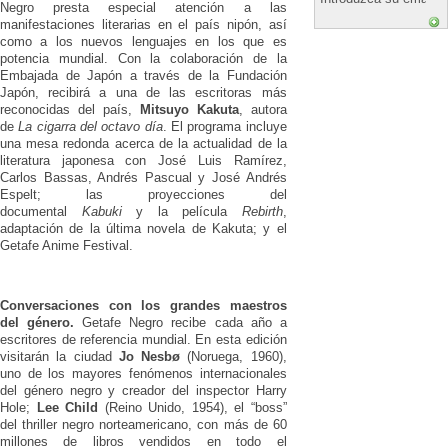
Negro presta especial atención a las
manifestaciones literarias en el país nipón, así
como a los nuevos lenguajes en los que es
potencia mundial. Con la colaboración de la
Embajada de Japón a través de la Fundación
Japón, recibirá a una de las escritoras más
reconocidas del país,
Mitsuyo Kakuta
, autora
de
La cigarra del octavo día
. El programa incluye
una mesa redonda acerca de la actualidad de la
literatura japonesa con José Luis Ramírez,
Carlos Bassas, Andrés Pascual y José Andrés
Espelt; las proyecciones del
documental
Kabuki
y la película
Rebirth
,
adaptación de la última novela de Kakuta; y el
Getafe Anime Festival.
Conversaciones con los grandes maestros
del género.
Getafe Negro recibe cada año a
escritores de referencia mundial. En esta edición
visitarán la ciudad
Jo Nesbø
(Noruega, 1960),
uno de los mayores fenómenos internacionales
del género negro y creador del inspector Harry
Hole;
Lee Child
(Reino Unido, 1954), el “boss”
del thriller negro norteamericano, con más de 60
millones de libros vendidos en todo el