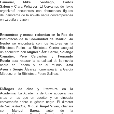
Camaüer
,
Mikel Santiago
,
Carlos
Salem
y
Clara Peñalver
. El Cervantes de Tokio
organizará encuentros con destacadas figuras
del panorama de la novela negra contemporánea
en España y Japón.
Encuentros y mesas redondas en la Red de
Bibliotecas de la Comunidad de Madrid.
Jo
Nesbø
se encontrará con los lectores en la
Biblioteca Retiro. La Biblioteca Central acogerá
un encuentro con
Miguel Sáez Carral
,
Solange
Camaüer
,
Pere Cervantes
y
Fernando
Rueda
para repasar la actualidad de la novela
negra en España y en el mundo.
Xavi
Ayén
y
Sergio Álvarez
homenajearán a García
Márquez en la Biblioteca Pedro Salinas.
Diálogos de cine y literatura en la
Academia.
La Academia de Cine acogerá tres
citas en las que un escritor y un cineasta
conversarán sobre el género negro. El director
de
Secuestrados
,
Miguel Ángel Vivas
, charlará
con
Manuel Barea
, autor de la