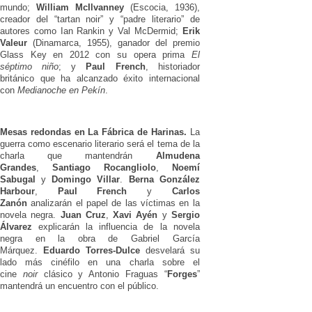
mundo;
William McIlvanney
(Escocia, 1936),
creador del “tartan noir” y “padre literario” de
autores como Ian Rankin y Val McDermid;
Erik
Valeur
(Dinamarca, 1955), ganador del premio
Glass Key en 2012 con su opera prima
El
séptimo niño
; y
Paul French
, historiador
británico que ha alcanzado éxito internacional
con
Medianoche en Pekín
.
Mesas redondas en La Fábrica de Harinas.
La
guerra como escenario literario será el tema de la
charla que mantendrán
Almudena
Grandes
,
Santiago Rocangliolo
,
Noemí
Sabugal
y
Domingo Villar
.
Berna González
Harbour
,
Paul French
y
Carlos
Zanón
analizarán el papel de las víctimas en la
novela negra.
Juan Cruz
,
Xavi Ayén
y
Sergio
Álvarez
explicarán la influencia de la novela
negra en la obra de Gabriel García
Márquez.
Eduardo Torres-Dulce
desvelará su
lado más cinéfilo en una charla sobre el
cine
noir
clásico y Antonio Fraguas “
Forges
”
mantendrá un encuentro con el público.