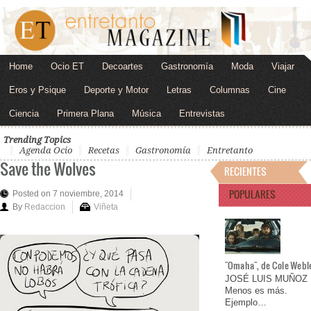
Home
Ocio ET
Decoartes
Gastronomía
Moda
Viajar
Eros y Psique
Deporte y Motor
Letras
Columnas
Cine
Ciencia
Primera Plana
Música
Entrevistas
Trending Topics
Agenda Ocio
Recetas
Gastronomía
Entretanto
Save the Wolves
RECIENTES
POPULARES
Posted on 7 noviembre, 2014
By
Redaccion
Viñeta
"Omaha", de Cole Webl
JOSÉ LUIS MUÑOZ
Menos es más.
Ejemplo…