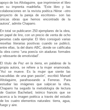
apoyo de los Altolaguirre, que imprimieron el libro
en su imprenta madrileña. “Este libro y las
colaboraciones en la revista poética
Héroe
–otro
proyecto de la pareja de escritores– son las
únicas obras que hemos encontrado de la
autora”, admite Chaparro.
En total se publicaron 250 ejemplares de la obra,
en papel de lino, con un precio de venta de ocho
pesetas cada ejemplar. El libro consiguió varias
reseñas literarias positivas cuando se publicó,
entre ellas, la del diario ABC, donde se calificaba
la obra como “una poesía sin ataduras formales
y rebosante de emotividad”.
El título de
Pez en la tierra
, en palabras de la
propia autora, se refiere a la mujer enamorada.
“Así se mueve. Es la mujer que siente las
sacudidas de una gran pasión”, escribió Manuel
Altolaguirre, parafraseando a Ferreras. Para
estudiar las imágenes que salpican la obra,
Chaparro ha seguido la metodología de lectura
de Gaston Bachelard, teórico francés que se
acerca a la imagen poética a través del estudio
de los cuatro elementos naturales: tierra, agua,
fuego y aire.