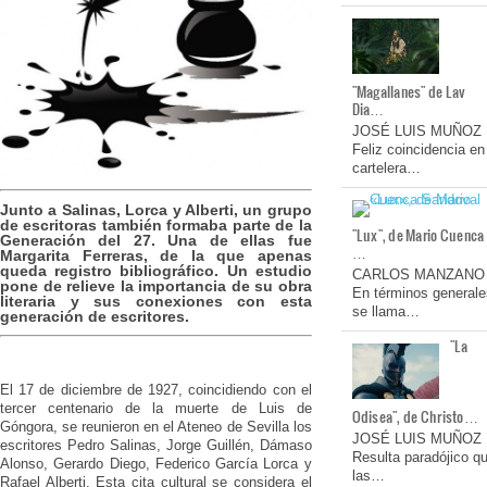
"Magallanes" de Lav
Dia…
JOSÉ LUIS MUÑOZ
Feliz coincidencia en
cartelera…
Junto a Salinas, Lorca y Alberti, un grupo
de escritoras también formaba parte de la
"Lux", de Mario Cuenca
Generación del 27. Una de ellas fue
…
Margarita Ferreras, de la que apenas
queda registro bibliográfico. Un estudio
CARLOS MANZANO
pone de relieve la importancia de su obra
En términos generale
literaria y sus conexiones con esta
se llama…
generación de escritores.
"La
El 17 de diciembre de 1927, coincidiendo con el
tercer centenario de la muerte de Luis de
Odisea", de Christo…
Góngora, se reunieron en el Ateneo de Sevilla los
JOSÉ LUIS MUÑOZ
escritores Pedro Salinas, Jorge Guillén, Dámaso
Resulta paradójico q
Alonso, Gerardo Diego, Federico García Lorca y
las…
Rafael Alberti. Esta cita cultural se considera el