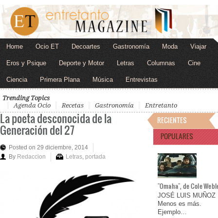
Home
Ocio ET
Decoartes
Gastronomía
Moda
Viajar
Eros y Psique
Deporte y Motor
Letras
Columnas
Cine
Ciencia
Primera Plana
Música
Entrevistas
Trending Topics
Agenda Ocio
Recetas
Gastronomía
Entretanto
La poeta desconocida de la
RECIENTES
Generación del 27
POPULARES
Posted on 29 diciembre, 2014
By
Redaccion
Letras
,
portada
"Omaha", de Cole Webl
JOSÉ LUIS MUÑOZ
Menos es más.
Ejemplo…