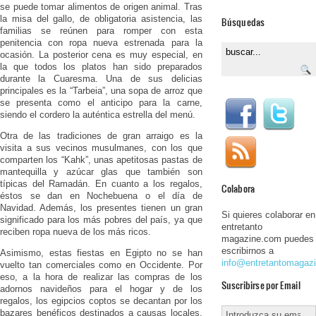
se puede tomar alimentos de origen animal. Tras
la misa del gallo, de obligatoria asistencia, las
Búsquedas
familias se reúnen para romper con esta
penitencia con ropa nueva estrenada para la
ocasión. La posterior cena es muy especial, en
la que todos los platos han sido preparados
durante la Cuaresma. Una de sus delicias
principales es la “Tarbeia”, una sopa de arroz que
se presenta como el anticipo para la carne,
siendo el cordero la auténtica estrella del menú.
Otra de las tradiciones de gran arraigo es la
visita a sus vecinos musulmanes, con los que
comparten los “Kahk”, unas apetitosas pastas de
mantequilla y azúcar glas que también son
típicas del Ramadán. En cuanto a los regalos,
Colabora
éstos se dan en Nochebuena o el día de
Navidad. Además, los presentes tienen un gran
Si quieres colaborar en
significado para los más pobres del país, ya que
entretanto
reciben ropa nueva de los más ricos.
magazine.com puedes
escribirnos a
Asimismo, estas fiestas en Egipto no se han
info@entretantomagaz
vuelto tan comerciales como en Occidente. Por
eso, a la hora de realizar las compras de los
Suscribirse por Email
adornos navideños para el hogar y de los
regalos, los egipcios coptos se decantan por los
bazares benéficos destinados a causas locales.