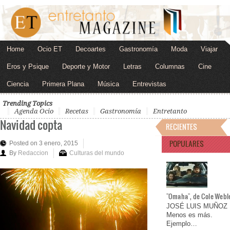
Home
Ocio ET
Decoartes
Gastronomía
Moda
Viajar
Eros y Psique
Deporte y Motor
Letras
Columnas
Cine
Ciencia
Primera Plana
Música
Entrevistas
Trending Topics
Agenda Ocio
Recetas
Gastronomía
Entretanto
Navidad copta
RECIENTES
POPULARES
Posted on 3 enero, 2015
By
Redaccion
Culturas del mundo
"Omaha", de Cole Webl
JOSÉ LUIS MUÑOZ
Menos es más.
Ejemplo…