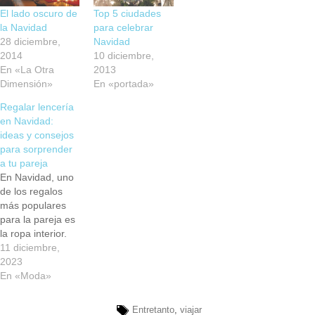
El lado oscuro de
Top 5 ciudades
la Navidad
para celebrar
28 diciembre,
Navidad
2014
10 diciembre,
En «La Otra
2013
Dimensión»
En «portada»
Regalar lencería
en Navidad:
ideas y consejos
para sorprender
a tu pareja
En Navidad, uno
de los regalos
más populares
para la pareja es
la ropa interior.
De hecho, en
11 diciembre,
cuanto se
2023
acercan las
En «Moda»
fiestas más
esperadas del
Entretanto
,
viajar