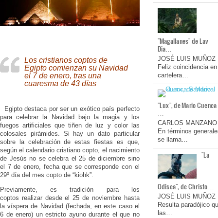
"Magallanes" de Lav
Dia…
JOSÉ LUIS MUÑOZ
Los cristianos coptos de
Feliz coincidencia en
Egipto comienzan su Navidad
el 7 de enero, tras una
cartelera…
cuaresma de 43 días
"Lux", de Mario Cuenca
Egipto destaca por ser un exótico país perfecto
…
para celebrar la Navidad bajo la magia y los
CARLOS MANZANO
fuegos artificiales que tiñen de luz y color las
En términos generale
colosales pirámides. Si hay un dato particular
se llama…
sobre la celebración de estas fiestas es que,
según el calendario cristiano copto, el nacimiento
"La
de Jesús no se celebra el 25 de diciembre sino
el 7 de enero, fecha que se corresponde con el
29º día del mes copto de “kiohk”.
Odisea", de Christo…
Previamente, es tradición para los
JOSÉ LUIS MUÑOZ
coptos realizar desde el 25 de noviembre hasta
Resulta paradójico q
la víspera de Navidad (fechada, en este caso el
las…
6 de enero) un estricto ayuno durante el que no