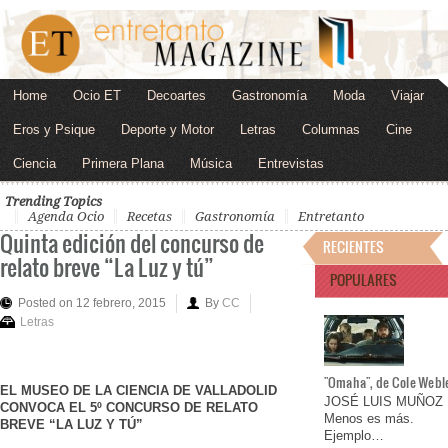
Home
Ocio ET
Decoartes
Gastronomía
Moda
Viajar
Eros y Psique
Deporte y Motor
Letras
Columnas
Cine
Ciencia
Primera Plana
Música
Entrevistas
Trending Topics
Agenda Ocio
Recetas
Gastronomía
Entretanto
Quinta edición del concurso de
RECIENTES
relato breve “La Luz y tú”
POPULARES
Posted on 12 febrero, 2015
By
CC
Letras
"Omaha", de Cole Webl
EL MUSEO DE LA CIENCIA DE VALLADOLID
JOSÉ LUIS MUÑOZ
CONVOCA EL 5º CONCURSO DE RELATO
Menos es más.
BREVE “LA LUZ Y TÚ”
Ejemplo…