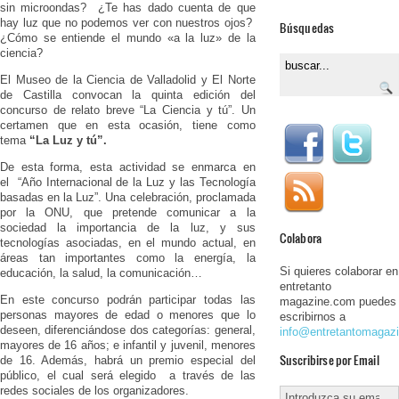
sin microondas? ¿Te has dado cuenta de que
hay luz que no podemos ver con nuestros ojos?
Búsquedas
¿Cómo se entiende el mundo «a la luz» de la
ciencia?
El Museo de la Ciencia de Valladolid y El Norte
de Castilla convocan la quinta edición del
concurso de relato breve “La Ciencia y tú”. Un
certamen que en esta ocasión, tiene como
tema
“La Luz y tú”.
De esta forma, esta actividad se enmarca en
el
“Año Internacional de la Luz y las Tecnología
basadas en la Luz”. Una celebración, proclamada
por la ONU, que pretende comunicar a la
sociedad la importancia de la luz, y sus
Colabora
tecnologías asociadas, en el mundo actual, en
áreas tan importantes como la energía, la
Si quieres colaborar en
educación, la salud, la comunicación…
entretanto
En este concurso podrán participar todas las
magazine.com puedes
personas mayores de edad o menores que lo
escribirnos a
deseen, diferenciándose dos categorías: general,
info@entretantomagaz
mayores de 16 años; e infantil y juvenil, menores
Suscribirse por Email
de 16. Además, habrá un premio especial del
público, el cual será elegido a través de las
redes sociales de los organizadores.