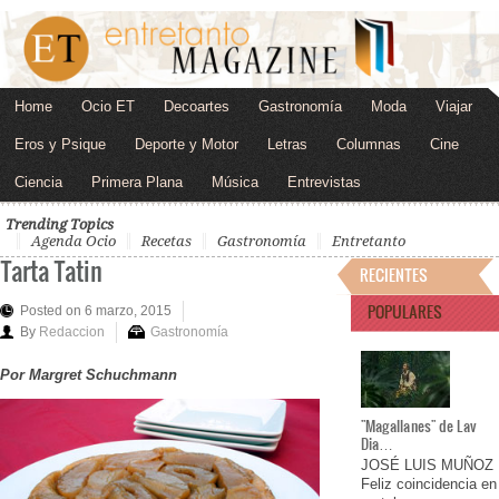
Home
Ocio ET
Decoartes
Gastronomía
Moda
Viajar
Eros y Psique
Deporte y Motor
Letras
Columnas
Cine
Ciencia
Primera Plana
Música
Entrevistas
Trending Topics
Agenda Ocio
Recetas
Gastronomía
Entretanto
Tarta Tatin
RECIENTES
POPULARES
Posted on 6 marzo, 2015
By
Redaccion
Gastronomía
Por Margret Schuchmann
"Magallanes" de Lav
Dia…
JOSÉ LUIS MUÑOZ
Feliz coincidencia en