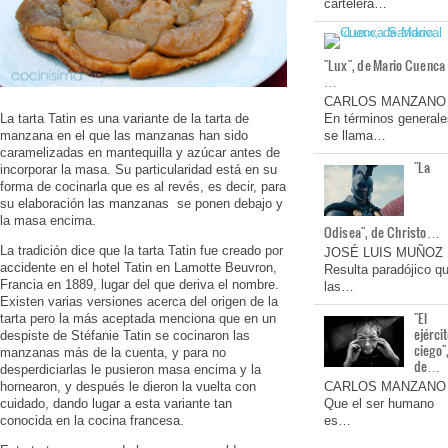
cartelera…
"Lux", de Mario Cuenca
…
CARLOS MANZANO
La tarta Tatin es una variante de la tarta de
En términos generale
manzana en el que las manzanas han sido
se llama…
caramelizadas en mantequilla y azúcar antes de
"La
incorporar la masa. Su particularidad está en su
forma de cocinarla que es al revés, es decir, para
su elaboración las manzanas se ponen debajo y
la masa encima.
Odisea", de Christo…
La tradición dice que la tarta Tatin fue creado por
JOSÉ LUIS MUÑOZ
accidente en el hotel Tatin en Lamotte Beuvron,
Resulta paradójico q
Francia en 1889, lugar del que deriva el nombre.
las…
Existen varias versiones acerca del origen de la
"El
tarta pero la más aceptada menciona que en un
ejérci
despiste de Stéfanie Tatin se cocinaron las
ciego"
manzanas más de la cuenta, y para no
de…
desperdiciarlas le pusieron masa encima y la
CARLOS MANZANO
hornearon, y después le dieron la vuelta con
Que el ser humano
cuidado, dando lugar a esta variante tan
es…
conocida en la cocina francesa.