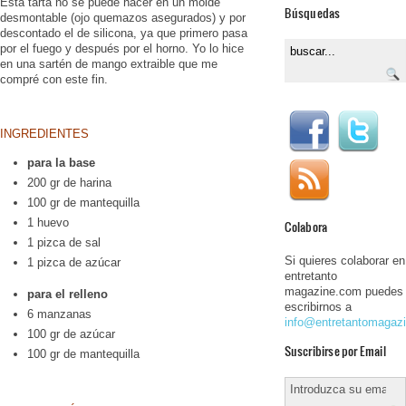
Esta tarta no se puede hacer en un molde
Búsquedas
desmontable (ojo quemazos asegurados) y por
descontado el de silicona, ya que primero pasa
por el fuego y después por el horno. Yo lo hice
en una sartén de mango extraible que me
compré con este fin.
INGREDIENTES
para la base
200 gr de harina
100 gr de mantequilla
1 huevo
Colabora
1 pizca de sal
Si quieres colaborar en
1 pizca de azúcar
entretanto
magazine.com puedes
para el relleno
escribirnos a
6 manzanas
info@entretantomagaz
100 gr de azúcar
Suscribirse por Email
100 gr de mantequilla