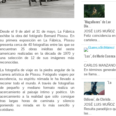
"Magallanes" de Lav
Dia…
JOSÉ LUIS MUÑOZ
Desde el 9 de abril al 31 de mayo, La Fábrica
Feliz coincidencia en
exhibe la obra del fotógrafo Bernard Plossu. En
cartelera…
su primera exposición en La Fábrica, Plossu
presenta cerca de 40 fotografías entre las que se
encuentran 25 obras inéditas del oeste
americano realizadas en la década de 1970 y
"Lux", de Mario Cuenca
una selección de 12 de sus imágenes más
…
reconocidas.
CARLOS MANZANO
En términos generale
La fotografía de viaje es la piedra angular de la
se llama…
carrera artística de Plossu. Fotógrafo viajero por
excelencia, su espíritu nómada le ha llevado a
"La
recorrer todo el mundo. A través de fotografías
de pequeño y mediano formato realiza un
acercamiento al paisaje íntimo y poético. Un
acercamiento a la realidad que sólo consigue
Odisea", de Christo…
tras largas horas de caminata y silencio
JOSÉ LUIS MUÑOZ
poniendo su mirada en lo más sencillo y
Resulta paradójico q
cotidiano.
las…