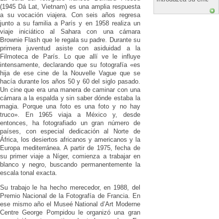
(1945 Dá Lat, Vietnam) es una amplia respuesta
a su vocación viajera. Con seis años regresa
junto a su familia a París y en 1958 realiza un
viaje iniciático al Sahara con una cámara
Brownie Flash que le regala su padre. Durante su
primera juventud asiste con asiduidad a la
Filmoteca de París. Lo que allí ve le influye
intensamente, declarando que su fotografía «es
hija de ese cine de la Nouvelle Vague que se
hacía durante los años 50 y 60 del siglo pasado.
Un cine que era una manera de caminar con una
cámara a la espalda y sin saber dónde estaba la
magia. Porque una foto es una foto y no hay
truco». En 1965 viaja a México y, desde
entonces, ha fotografiado un gran número de
países, con especial dedicación al Norte de
África, los desiertos africanos y americanos y la
Europa mediterránea. A partir de 1975, fecha de
su primer viaje a Níger, comienza a trabajar en
blanco y negro, buscando permanentemente la
escala tonal exacta.
Su trabajo le ha hecho merecedor, en 1988, del
Premio Nacional de la Fotografía de Francia. En
ese mismo año el Museé National d’Art Moderne
Centre George Pompidou le organizó una gran