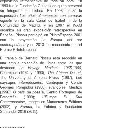
exposición retrospectiva de toda su obra. En
1993 fue la Fundación Gulbenkian quien presentó
su fotografía en Lisboa. En 1996 realizó la
exposición
Los años almerienses con cámaras
juguete
en la sala Canal de Isabel II de la
Comunidad de Madrid, y en 1997 el IVAM
organiza su gran exposición retrospectiva en
España. Plossu participó en PHotoEspaña 2001
con la proyección
La Europa del sur
contemporánea
y en 2013 fue reconocido con el
Premio PHotoEspaña.
El trabajo de Bernard Plossu está recogido en
una amplia colección de libros entre los que
destacan
Le Voyage Mexicain 1965-1966
,
Contrejour (1979 y 1990);
The African Desert
,
The University of Arizona Press (1987);
Les
paysages intermédiaries
, Contrejour y Centre
Georges Pompidou (1988);
Françoise
, Mestizo
(1996);
O país da poesía
, Centro Portugues de
Fotografia (1999);
L’Europe Du Sud
Contemporaine
, Images en Manoeuvres Éditions
(2002); y
Europa
, La Fábrica y Fundación
Santander 2016 (2011).