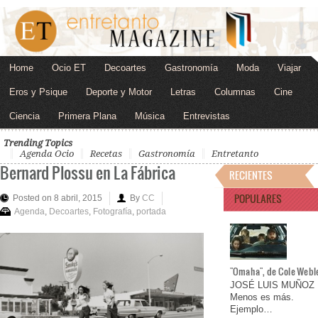
Home
Ocio ET
Decoartes
Gastronomía
Moda
Viajar
Eros y Psique
Deporte y Motor
Letras
Columnas
Cine
Ciencia
Primera Plana
Música
Entrevistas
Trending Topics
Agenda Ocio
Recetas
Gastronomía
Entretanto
Bernard Plossu en La Fábrica
RECIENTES
POPULARES
Posted on 8 abril, 2015
By
CC
Agenda
,
Decoartes
,
Fotografía
,
portada
"Omaha", de Cole Webl
JOSÉ LUIS MUÑOZ
Menos es más.
Ejemplo…