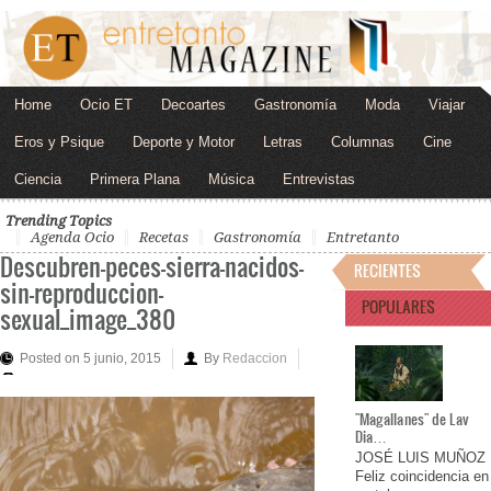
Home
Ocio ET
Decoartes
Gastronomía
Moda
Viajar
Eros y Psique
Deporte y Motor
Letras
Columnas
Cine
Ciencia
Primera Plana
Música
Entrevistas
Trending Topics
Agenda Ocio
Recetas
Gastronomía
Entretanto
Descubren-peces-sierra-nacidos-
RECIENTES
sin-reproduccion-
POPULARES
sexual_image_380
Posted on 5 junio, 2015
By
Redaccion
"Magallanes" de Lav
Dia…
JOSÉ LUIS MUÑOZ
Feliz coincidencia en