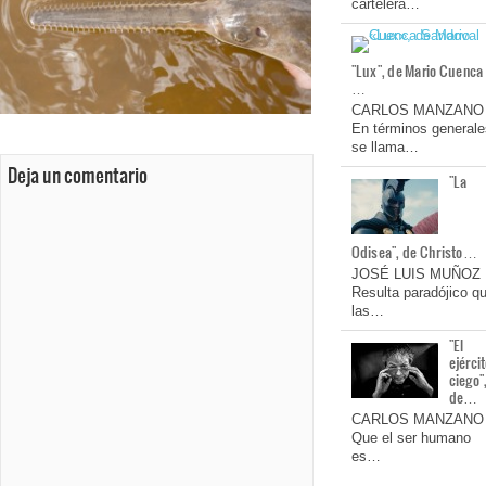
cartelera…
"Lux", de Mario Cuenca
…
CARLOS MANZANO
En términos generale
se llama…
Deja un comentario
"La
Odisea", de Christo…
JOSÉ LUIS MUÑOZ
Resulta paradójico q
las…
"El
ejérci
ciego"
de…
CARLOS MANZANO
Que el ser humano
es…