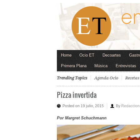
Home
Ocio ET
Decoartes
Gastr
Primera Plana
Música
Entrevistas
Trending Topics
Agenda Ocio
Recetas
Pizza invertida
Posted on 19 julio, 2015
By
Redaccion
Por Margret Schuchmann