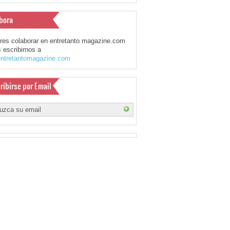
bora
eres colaborar en entretanto magazine.com
 escribirnos a
ntretantomagazine.com
ribirse por Email