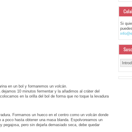
Cola
Si qui
puedes
info@e
Susc
arina en un bol y formaremos un volcán.
la dejamos 10 minutos fermentar y la añadimos al cráter del
colocamos en la orilla del bol de forma que no toque la levadura
levadura. Formamos un hueco en el centro como un volcán donde
o a poco hasta obtener una masa blanda. Espolvoreamos un
y pegajosa, pero sin dejarla demasiado seca, debe quedar