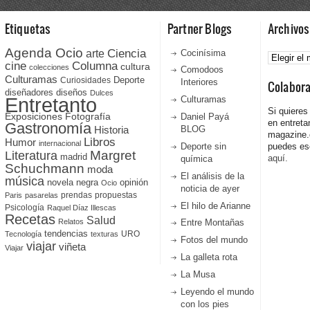
Etiquetas
Partner Blogs
Archivos
Agenda Ocio
Ciencia
Archivos
arte
Cocinísima
cine
Columna
cultura
colecciones
Comodoos
Culturamas
Curiosidades
Deporte
Interiores
Colabor
diseñadores
diseños
Dulces
Entretanto
Culturamas
Si quieres
Fotografía
Exposiciones
Daniel Payá
en entreta
Gastronomía
Historia
BLOG
magazine
Libros
Humor
internacional
Deporte sin
puedes esc
Literatura
Margret
madrid
aquí.
química
Schuchmann
moda
El análisis de la
música
novela negra
opinión
Ocio
noticia de ayer
prendas
propuestas
Paris
pasarelas
El hilo de Arianne
Psicología
Raquel Díaz Illescas
Recetas
Salud
Relatos
Entre Montañas
tendencias
URO
Tecnología
texturas
Fotos del mundo
viajar
viñeta
Viajar
La galleta rota
La Musa
Leyendo el mundo
con los pies