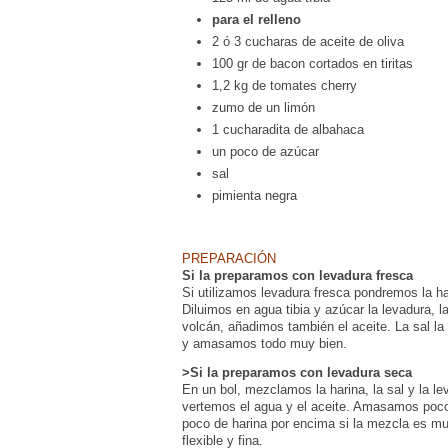
para el relleno
2 ó 3 cucharas de aceite de oliva
100 gr de bacon cortados en tiritas
1,2 kg de tomates cherry
zumo de un limón
1 cucharadita de albahaca
un poco de azúcar
sal
pimienta negra
PREPARACIÓN
Si la preparamos con levadura fresca
Si utilizamos levadura fresca pondremos la h
Diluimos en agua tibia y azúcar la levadura, 
volcán, añadimos también el aceite. La sal la 
y amasamos todo muy bien.
>Si la preparamos con levadura seca
En un bol, mezclamos la harina, la sal y la 
vertemos el agua y el aceite. Amasamos poc
poco de harina por encima si la mezcla es mu
flexible y fina.