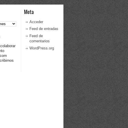
Meta
Acceder
Feed de entradas
a
Feed de
comentarios
 colaborar
WordPress.org
nto
.com
ribirnos