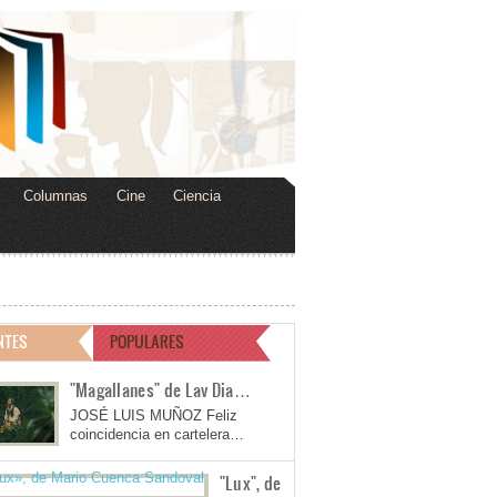
Columnas
Cine
Ciencia
NTES
POPULARES
"Magallanes" de Lav Dia…
JOSÉ LUIS MUÑOZ Feliz
coincidencia en cartelera…
"Lux", de