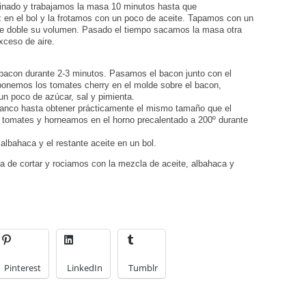
inado y trabajamos la masa 10 minutos hasta que
z en el bol y la frotamos con un poco de aceite. Tapamos con un
ue doble su volumen. Pasado el tiempo sacamos la masa otra
xceso de aire.
 bacon durante 2-3 minutos. Pasamos el bacon junto con el
sponemos los tomates cherry en el molde sobre el bacon,
n poco de azúcar, sal y pimienta.
banco hasta obtener prácticamente el mismo tamaño que el
 tomates y horneamos en el horno precalentado a 200º durante
lbahaca y el restante aceite en un bol.
a de cortar y rociamos con la mezcla de aceite, albahaca y
Pinterest
LinkedIn
Tumblr