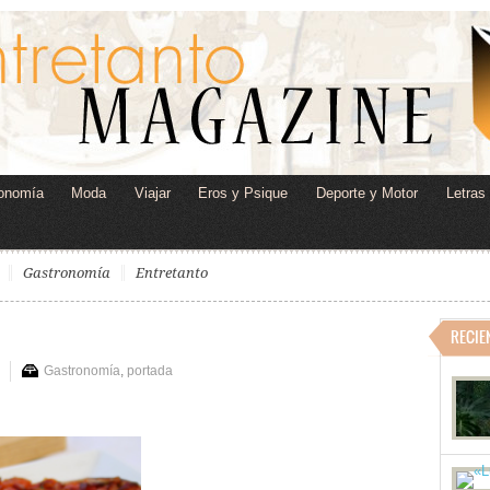
onomía
Moda
Viajar
Eros y Psique
Deporte y Motor
Letras
Gastronomía
Entretanto
RECIE
Gastronomía
,
portada