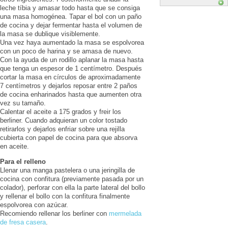
leche tíbia y amasar todo hasta que se consiga
una masa homogénea. Tapar el bol con un paño
de cocina y dejar fermentar hasta el volumen de
la masa se dublique visiblemente.
Una vez haya aumentado la masa se espolvorea
con un poco de harina y se amasa de nuevo.
Con la ayuda de un rodillo aplanar la masa hasta
que tenga un espesor de 1 centímetro. Después
cortar la masa en círculos de aproximadamente
7 centímetros y dejarlos reposar entre 2 paños
de cocina enharinados hasta que aumenten otra
vez su tamaño.
Calentar el aceite a 175 grados y freir los
berliner. Cuando adquieran un color tostado
retirarlos y dejarlos enfriar sobre una rejilla
cubierta con papel de cocina para que absorva
en aceite.
Para el relleno
Llenar una manga pastelera o una jeringilla de
cocina con confitura (previamente pasada por un
colador), perforar con ella la parte lateral del bollo
y rellenar el bollo con la confitura finalmente
espolvorea con azúcar.
Recomiendo rellenar los berliner con
mermelada
de fresa casera
.