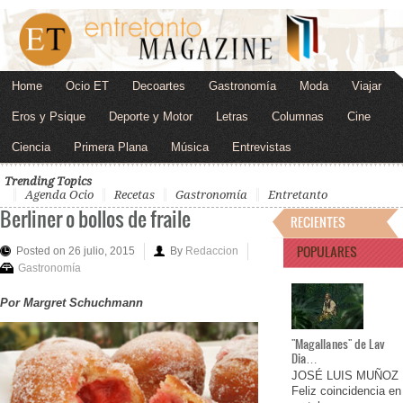
Home
Ocio ET
Decoartes
Gastronomía
Moda
Viajar
Eros y Psique
Deporte y Motor
Letras
Columnas
Cine
Ciencia
Primera Plana
Música
Entrevistas
Trending Topics
Agenda Ocio
Recetas
Gastronomía
Entretanto
Berliner o bollos de fraile
RECIENTES
POPULARES
Posted on 26 julio, 2015
By
Redaccion
Gastronomía
Por Margret Schuchmann
"Magallanes" de Lav
Dia…
JOSÉ LUIS MUÑOZ
Feliz coincidencia en