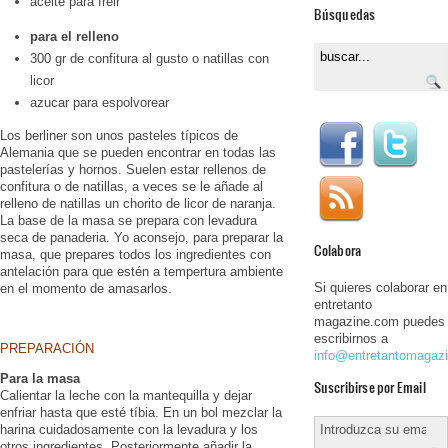
aceite para freir
Búsquedas
para el relleno
300 gr de confitura al gusto o natillas con
licor
azucar para espolvorear
Los berliner son unos pasteles típicos de
Alemania que se pueden encontrar en todas las
pastelerías y hornos. Suelen estar rellenos de
confitura o de natillas, a veces se le añade al
relleno de natillas un chorito de licor de naranja.
La base de la masa se prepara con levadura
seca de panaderia. Yo aconsejo, para preparar la
Colabora
masa, que prepares todos los ingredientes con
antelación para que estén a tempertura ambiente
Si quieres colaborar en
en el momento de amasarlos.
entretanto
magazine.com puedes
escribirnos a
PREPARACIÓN
info@entretantomagaz
Para la masa
Suscribirse por Email
Calientar la leche con la mantequilla y dejar
enfriar hasta que esté tíbia. En un bol mezclar la
harina cuidadosamente con la levadura y los
otros ingredientes. Posteriormente añadir la