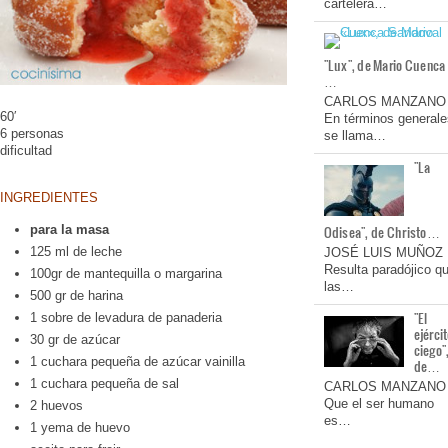
cartelera…
"Lux", de Mario Cuenca
…
CARLOS MANZANO
60′
En términos generale
6 personas
se llama…
dificultad
"La
INGREDIENTES
para la masa
Odisea", de Christo…
125 ml de leche
JOSÉ LUIS MUÑOZ
Resulta paradójico q
100gr de mantequilla o margarina
las…
500 gr de harina
"El
1 sobre de levadura de panaderia
ejérci
30 gr de azúcar
ciego"
1 cuchara pequeña de azúcar vainilla
de…
1 cuchara pequeña de sal
CARLOS MANZANO
Que el ser humano
2 huevos
es…
1 yema de huevo