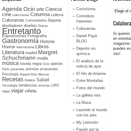
Agenda Ocio
Ciencia
Archivos
arte
Cocinísima
cine
Columna
cultura
colecciones
Comodoos
Culturamas
Curiosidades
Deporte
Interiores
Colabor
diseñadores
diseños
Dulces
Entretanto
Culturamas
Si quieres
Fotografía
Exposiciones
Daniel Payá
en entreta
Gastronomía
Historia
BLOG
magazine
Libros
Humor
internacional
Deporte sin
puedes esc
Literatura
Margret
madrid
aquí.
química
Schuchmann
moda
El análisis de la
música
novela negra
opinión
Ocio
noticia de ayer
prendas
propuestas
Paris
pasarelas
El hilo de Arianne
Psicología
Raquel Díaz Illescas
Recetas
Salud
Relatos
Entre Montañas
tendencias
URO
Tecnología
texturas
Fotos del mundo
viajar
viñeta
Viajar
La galleta rota
La Musa
Leyendo el mundo
con los pies
My Leitmotiv
Pasión por la