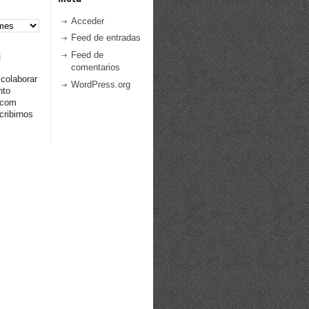
Acceder
Feed de entradas
a
Feed de
comentarios
 colaborar
WordPress.org
nto
.com
ribirnos