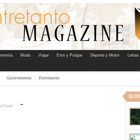
onomía
Moda
Viajar
Eros y Psique
Deporte y Motor
Letras
Gastronomía
Entretanto
RECIE
ns Cash