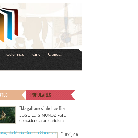
Columnas
Cine
Ciencia
NTES
POPULARES
"Magallanes" de Lav Dia…
JOSÉ LUIS MUÑOZ Feliz
coincidencia en cartelera…
"Lux", de