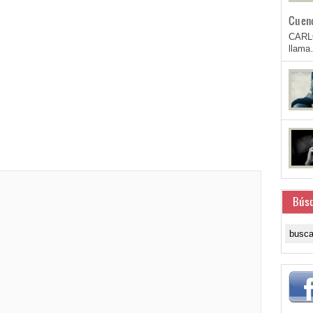
Cuen
CARL
llam
Bús