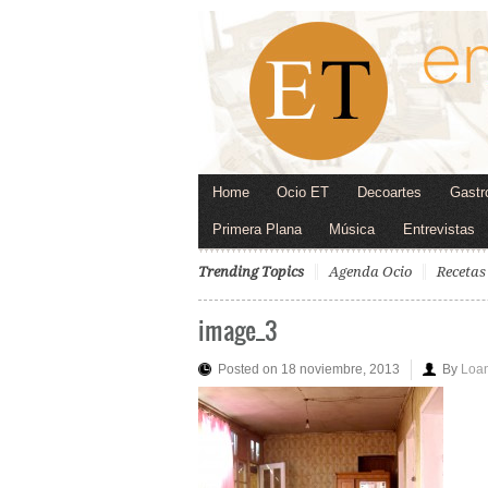
Home
Ocio ET
Decoartes
Gastr
Primera Plana
Música
Entrevistas
Trending Topics
Agenda Ocio
Recetas
image_3
Posted on 18 noviembre, 2013
By
Loa