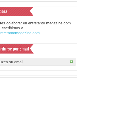
bora
eres colaborar en entretanto magazine.com
 escribirnos a
ntretantomagazine.com
ribirse por Email