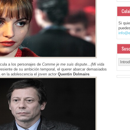
Cola
Si qui
puedes
info@e
Susc
ícula a los personajes de
Comme je me suis dispute…(Mi vida
 resiente de su ambición temporal, el querer abarcar demasiados
a en la adolescencia el joven actor
Quentin Dolmaire
.