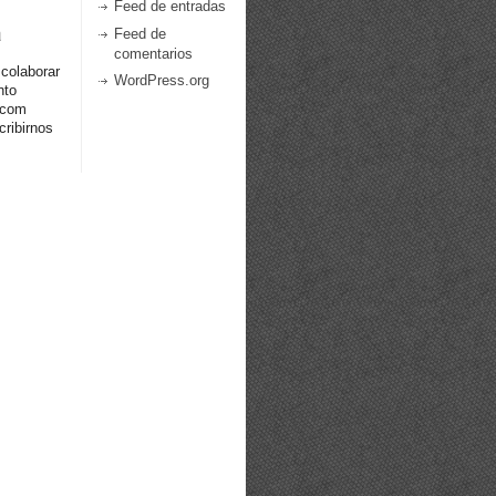
Feed de entradas
a
Feed de
comentarios
 colaborar
WordPress.org
nto
.com
ribirnos