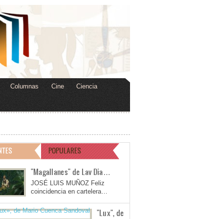
Columnas
Cine
Ciencia
NTES
POPULARES
"Magallanes" de Lav Dia…
JOSÉ LUIS MUÑOZ Feliz
coincidencia en cartelera…
"Lux", de