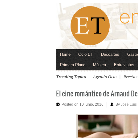
Home
Ocio ET
Decoartes
Gastr
Primera Plana
Música
Entrevistas
Trending Topics
Agenda Ocio
Recetas
El cine romántico de Arnaud De
Posted on 10 junio, 2016
By
José Luis