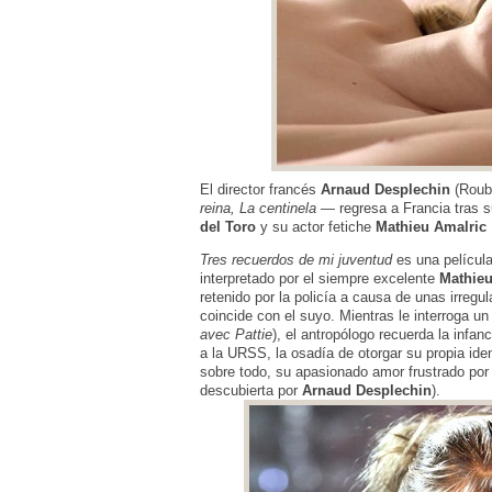
El director francés
Arnaud Desplechin
(Roub
reina, La centinela
— regresa a Francia tras 
del Toro
y su actor fetiche
Mathieu Amalric
Tres recuerdos de mi juventud
es una película
interpretado por el siempre excelente
Mathieu
retenido por la policía a causa de unas irreg
coincide con el suyo. Mientras le interroga un
avec Pattie
), el antropólogo recuerda la inf
a la URSS, la osadía de otorgar su propia ide
sobre todo, su apasionado amor frustrado por
descubierta por
Arnaud Desplechin
).