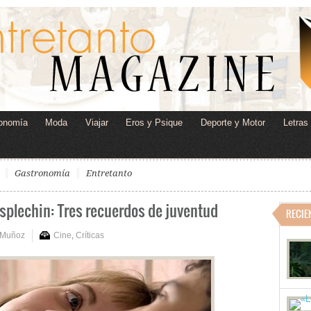
onomía
Moda
Viajar
Eros y Psique
Deporte y Motor
Letras
Gastronomía
Entretanto
splechin: Tres recuerdos de juventud
RECIE
 Muñoz
Cine
,
Críticas