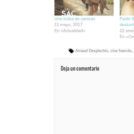
Una bolsa de canicas
Paolo S
11 mayo, 2017
deslum
En «Actualidad»
22 ene
En «Ci
Arnaud Desplechin
,
cine francés
,
Deja un comentario