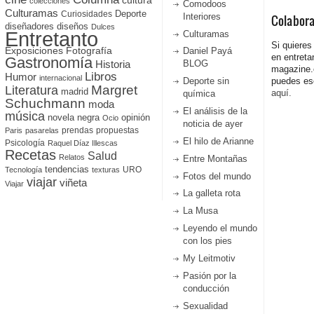
colecciones
Comodoos
Culturamas
Curiosidades
Deporte
Interiores
Colabor
diseñadores
diseños
Dulces
Entretanto
Culturamas
Si quieres
Fotografía
Exposiciones
Daniel Payá
en entreta
Gastronomía
Historia
BLOG
magazine
Libros
Humor
internacional
Deporte sin
puedes esc
Literatura
Margret
madrid
aquí.
química
Schuchmann
moda
El análisis de la
música
novela negra
opinión
Ocio
noticia de ayer
prendas
propuestas
Paris
pasarelas
El hilo de Arianne
Psicología
Raquel Díaz Illescas
Recetas
Salud
Relatos
Entre Montañas
tendencias
URO
Tecnología
texturas
Fotos del mundo
viajar
viñeta
Viajar
La galleta rota
La Musa
Leyendo el mundo
con los pies
My Leitmotiv
Pasión por la
conducción
Sexualidad