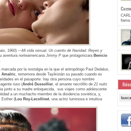
Cuen
CARL
llam
aix, 1960) —
Mi vida sexual, Un cuento de Navidad. Reyes y
su aventura norteamericana
Jimmy P
que protagonizara
Benicio
.
 marcada por la nostalgia en la que el antropólogo Paul Dedalus,
 Amalric
, rememora desde Tayikistán su pasado cuando es
ularidades en el pasaporte: hay otra persona cuyo nombre
Bús
 agente ruso (
André Dussollier
, el amante necrófilo de
21 nuits
ancia junto a su madre enloquecida, sus viajes como adolescente
ntidad a un muchacho miembro de la disidencia soviética, y,
 Esther (
Lou Roy-Lecollinet
, una actriz luminosa e intuitiva