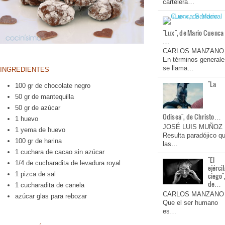
cartelera…
"Lux", de Mario Cuenca
…
CARLOS MANZANO
En términos generale
se llama…
INGREDIENTES
"La
100 gr de chocolate negro
50 gr de mantequilla
50 gr de azúcar
Odisea", de Christo…
1 huevo
JOSÉ LUIS MUÑOZ
1 yema de huevo
Resulta paradójico q
100 gr de harina
las…
1 cuchara de cacao sin azúcar
"El
1/4 de cucharadita de levadura royal
ejérci
1 pizca de sal
ciego"
de…
1 cucharadita de canela
CARLOS MANZANO
azúcar glas para rebozar
Que el ser humano
es…