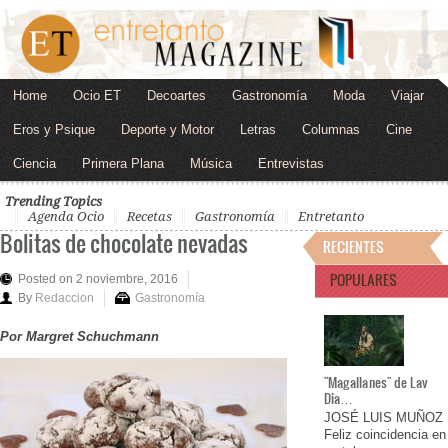
Home
Ocio ET
Decoartes
Gastronomía
Moda
Viajar
Eros y Psique
Deporte y Motor
Letras
Columnas
Cine
Ciencia
Primera Plana
Música
Entrevistas
Trending Topics
Agenda Ocio
Recetas
Gastronomía
Entretanto
Bolitas de chocolate nevadas
RECIENTES
POPULARES
Posted on 2 noviembre, 2016
By
Redaccion
Gastronomía
Por Margret Schuchmann
"Magallanes" de Lav
Dia…
JOSÉ LUIS MUÑOZ
Feliz coincidencia en