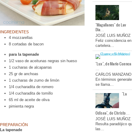
"Magallanes" de Lav
Dia…
INGREDIENTES
JOSÉ LUIS MUÑOZ
4 mozzarellas
Feliz coincidencia en
8 cortadas de bacon
cartelera…
para la tapenade
1/2 vaso de aceitunas negras sin hueso
"Lux", de Mario Cuenca
1 cucharas de alcaparras
…
25 gr de anchoas
CARLOS MANZANO
En términos generale
1 cucharas de zumo de limón
se llama…
1/4 cucharadita de romero
"La
1/4 cucharadita de tomillo
65 ml de aceite de oliva
pimienta negra
Odisea", de Christo…
JOSÉ LUIS MUÑOZ
Resulta paradójico q
PREPARACIÓN
las…
La tapenade