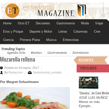
Home
Ocio ET
Decoartes
Gastronomía
Moda
Viajar
Eros y Psique
Deporte y Motor
Letras
Columnas
Cine
Ciencia
Primera Plana
Música
Entrevistas
Trending Topics
Agenda Ocio
Recetas
Gastronomía
Entretanto
Mozarella rellena
RECIENTES
POPULARES
Posted on 24 marzo, 2017
By
Redaccion
Gastronomía
,
portada
Por Margret Schuchmann
"Omaha", de Cole Webl
JOSÉ LUIS MUÑOZ
Menos es más.
Ejemplo…