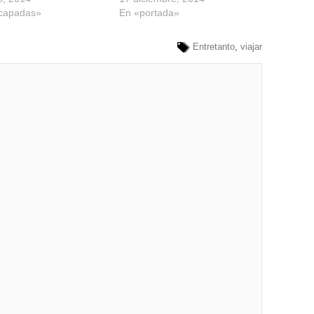
capadas»
En «portada»
Entretanto
,
viajar