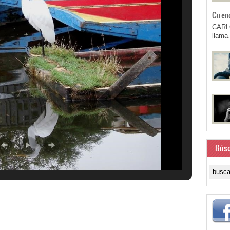
Cuen
CARL
llam
Bús