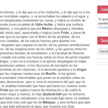
Cola
ía turistas, y le dije que no a los mariachis, y le dije que no a los
que mostraban regalos, y se escuchaban los pájaros y el agua, y
Si qui
y se desplazaban lentamente las casas, y había un montón de
puedes
orcado como un pelele de
Valle Inclán
, y había una muñeca
info@e
abiertas, y me pareció que era
México
despojada y ofendida,
endo: estoy aquí, apasionada y trágica como
Frida
, a pesar de
ores que se escapan con el dinero de las alcaldías, de los
Susc
sus ciudades, de los narcos feroces para quienes sus
 elegantes que saquean la nación, de las guerras antediluvianas
os, de las marginaciones de los indios, y las guerras entre los
represiones brutales de estudiantes, y la Facultad de Derecho
ue impide con todas sus fuerzas entrar un trozo de jamón español
rogas, y eso no lo resuelve ni el ejército desplegado en todas
 autobuses enteros, ni los discursos de terciopelo en los
carreteras en los camiones, ni la devoción genética a la
Virgen
que las vírgenes mantecosas de
Murillo
, ni los gestos
 documentales interminables que ponen en el autobús sobre las
es destructivas, pero sí sirve la resistencia del país que ha
 la vitalidad indomable que hace que hasta los muertos estén
e
Frida
que se sujeta a fuerza de obstinación y de sueño la
dioses viejos y nuevos, el viejo
Quetzalcóatl
que se esfuerza
ue balea a los estudiantes o los esconde bajo tierra, la vitalidad
que está más solo que los de
Márquez
, y esa muñeca que abre
o
, que pide animación al agua, que muestra sus tetas