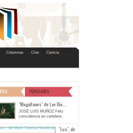
Columnas
Cine
Ciencia
NTES
POPULARES
"Magallanes" de Lav Dia…
JOSÉ LUIS MUÑOZ Feliz
coincidencia en cartelera…
"Lux", de