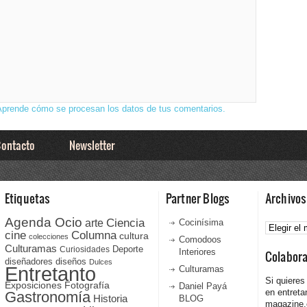
Aprende cómo se procesan los datos de tus comentarios.
ontacto
Newsletter
Etiquetas
Partner Blogs
Archivos
Agenda Ocio
Ciencia
Archivos
arte
Cocinísima
cine
Columna
cultura
colecciones
Comodoos
Culturamas
Curiosidades
Deporte
Interiores
Colabor
diseñadores
diseños
Dulces
Entretanto
Culturamas
Si quieres
Fotografía
Exposiciones
Daniel Payá
en entreta
Gastronomía
Historia
BLOG
magazine