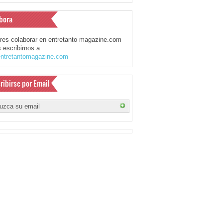
bora
eres colaborar en entretanto magazine.com
 escribirnos a
ntretantomagazine.com
ribirse por Email