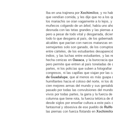
Iba en una trajinera por
Xochimilco
, y no hab
que vendían comida, y les dije que no a los 
los mariachis se oían vagamente a lo lejos, 
muñecos colgando de un árbol, había uno ah
desnuda con las tetas grandes y las piernas 
pero a pesar de todo vital y desgarrada, dici
todo lo que desgarra al país, de los gobernad
alcaldes que pactan con narcos matanzas en 
semejantes solo son ganado, de los corruptos
entre cárteles, de los estudiantes desaparecid
indios, y las luchas entre estudiantes, y las 
hecha cenizas en
Oaxaca
, y la burocracia q
pero permite que entren al país toneladas de d
partes, ni los policías que suben a fotografiar
congresos, ni las capillas que viajan por las 
de Guadalupe
, que al menos es más guapa 
humillantes hacia el coloso del norte, ni los
cien mejores armas del mundo y sus genialidad
pasado por todas las convulsiones del mundo,
vivos por todas partes, la garra y la fuerza d
columna que tiene rota, la fuerza telúrica de 
desde siglos por enseñar cultura a este país q
fantasmal y obsesiva de ese pueblo de
Rulfo
las piernas con fuerza flotando en
Xochimilc