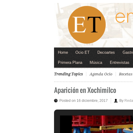
Home
Ocio ET
Decoartes
Gastr
Primera Plana
Música
Entrevistas
Trending Topics
Agenda Ocio
Recetas
Aparición en Xochimilco
Posted on 16 diciembre, 2017
By
Reda