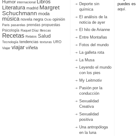
Libros
Humor
internacional
Deporte sin
puedes esc
Literatura
Margret
madrid
aquí.
química
Schuchmann
moda
El análisis de la
música
novela negra
opinión
Ocio
noticia de ayer
prendas
propuestas
Paris
pasarelas
El hilo de Arianne
Psicología
Raquel Díaz Illescas
Recetas
Salud
Relatos
Entre Montañas
tendencias
URO
Tecnología
texturas
Fotos del mundo
viajar
viñeta
Viajar
La galleta rota
La Musa
Leyendo el mundo
con los pies
My Leitmotiv
Pasión por la
conducción
Sexualidad
Creativa
Sexualidad
positiva
Una antropóloga
en la luna