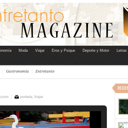
onomía
Moda
Viajar
Eros y Psique
Deporte y Motor
Letras
Gastronomía
Entretanto
RECIE
ccion
portada
,
Viajar