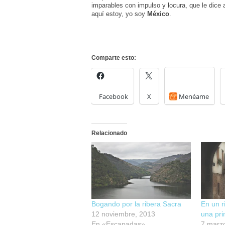
imparables con impulso y locura, que le dice a
aquí estoy, yo soy
México
.
Comparte esto:
Facebook
X
Menéame
Relacionado
Bogando por la ribera Sacra
En un r
12 noviembre, 2013
una pr
En «Escapadas»
7 marz