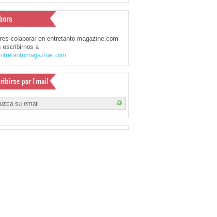
bora
eres colaborar en entretanto magazine.com
 escribirnos a
ntretantomagazine.com
ribirse por Email