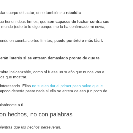
ular cuerpo del actor, si no también su
rebeldía
.
ue tienen ideas firmes, que
son capaces de luchar contra sus
 mundo (esto te lo digo porque me lo ha confirmado mi novia,
iendo en cuenta ciertos límites, p
uede ponértelo más fácil.
erán interés si se enteran demasiado pronto de que te
hombre inalcanzable, como si fuese un sueño que nunca van a
os que mostrar.
interesando. Ellas
no suelen dar el primer paso salvo que le
poco debería pasar nada si ella se entera de eso (un poco de
uistándote a ti…
on hechos, no con palabras
 mientras que los hechos perseveran.