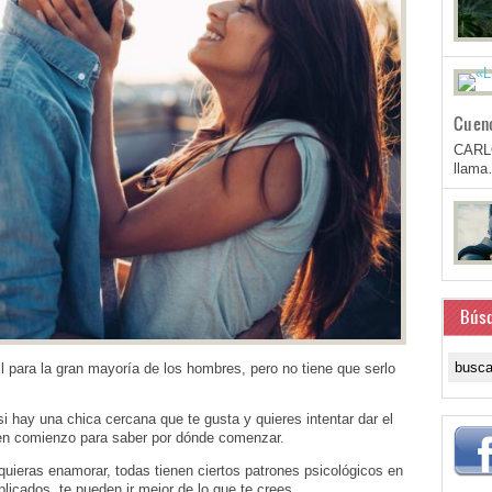
Cuen
CARL
llam
Bús
il para la gran mayoría de los hombres, pero no tiene que serlo
si hay una chica cercana que te gusta y quieres intentar dar el
uen comienzo para saber por dónde comenzar.
quieras enamorar, todas tienen ciertos patrones psicológicos en
icados, te pueden ir mejor de lo que te crees.