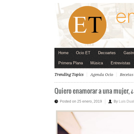
Home
Ocio ET
Decoartes
Gastr
Primera Plana
Música
Entrevistas
Trending Topics
Agenda Ocio
Recetas
Quiero enamorar a una mujer, 
Posted on 25 enero, 2019
By
Luis Dua