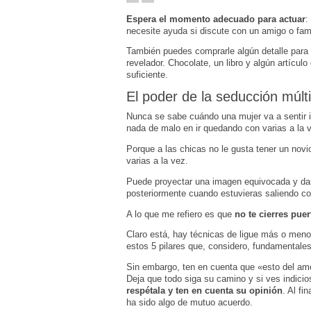
Espera el momento adecuado para actuar
:
necesite ayuda si discute con un amigo o famil
También puedes comprarle algún detalle para
revelador. Chocolate, un libro y algún artícul
suficiente.
El poder de la seducción múlti
Nunca se sabe cuándo una mujer va a sentir int
nada de malo en ir quedando con varias a la 
Porque a las chicas no le gusta tener un no
varias a la vez.
Puede proyectar una imagen equivocada y dar 
posteriormente cuando estuvieras saliendo con
A lo que me refiero es que
no te cierres puer
Claro está, hay técnicas de ligue más o meno
estos 5 pilares que, considero, fundamentales
Sin embargo, ten en cuenta que «esto del am
Deja que todo siga su camino y si ves indici
respétala y ten en cuenta su opinión
. Al fi
ha sido algo de mutuo acuerdo.