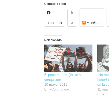
Comparte esto:
Facebook
X
Menéame
Relacionado
El peso muerto (II). «La
¡No me 
conquista»
hacer!
10 mayo, 2013
en la c
En «Columnas»
11 may
En «Er