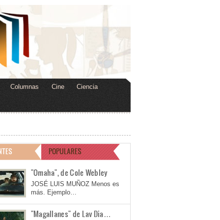
Columnas
Cine
Ciencia
NTES
POPULARES
"Omaha", de Cole Webley
JOSÉ LUIS MUÑOZ Menos es
más. Ejemplo…
"Magallanes" de Lav Dia…