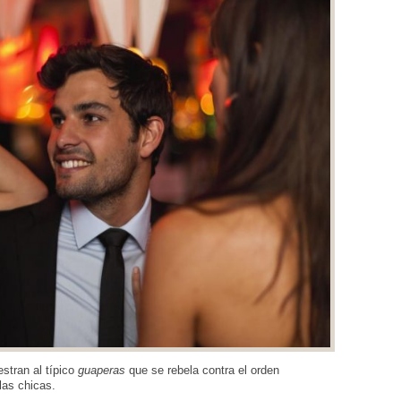
stran al típico
guaperas
que se rebela contra el orden
las chicas.