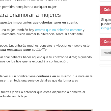
 permitirá conquistar a cualquier mujer:
Cola
para enamorar a mujeres
Si qui
aspectos importantes que deberías tener en cuenta
.
puedes
info@e
a una mujer, también hay
errores que no deberías cometer
y
 realmente puede marcar la diferencia sobre si finalmente
Susc
a poco. Encontrarás muchos consejos y «lecciones» sobre este
cada maestrillo tiene su librillo
.
l final deberás hacer aquello que tu corazón te dicte; siguiendo
unos de los tips que te expondré a continuación.
e ver si un hombre tiene
confianza en si mismo
. Se nota en la
verse… en toda una serie de detalles que da forma a su
s fuertes y das a entender que estás dispuesto a comerte el
bilidades de ligar.