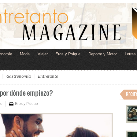
onomía
Moda
Viajar
Eros y Psique
Deporte y Motor
Letras
Gastronomía
Entretanto
¿por dónde empiezo?
RECIE
to
Eros y Psique