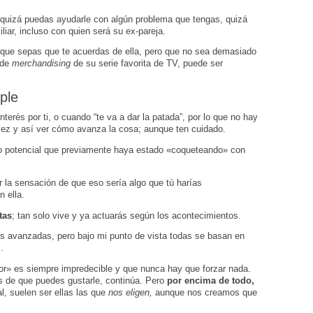
 quizá puedas ayudarle con algún problema que tengas, quizá
iar, incluso con quien será su ex-pareja.
 que sepas que te acuerdas de ella, pero que no sea demasiado
o de
merchandising
de su serie favorita de TV, puede ser
ple
erés por ti, o cuando “te va a dar la patada”, por lo que no hay
vez y así ver cómo avanza la cosa; aunque ten cuidado.
vio potencial que previamente haya estado «coqueteando» con
la sensación de que eso sería algo que tú harías
 ella.
tas
; tan solo vive y ya actuarás según los acontecimientos.
s avanzadas, pero bajo mi punto de vista todas se basan en
.
or» es siempre impredecible y que nunca hay que forzar nada.
os de que puedes gustarle, continúa. Pero
por encima de todo,
nal, suelen ser ellas las que
nos eligen,
aunque nos creamos que