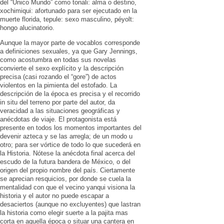
del “Único Mundo” como tonali: alma o destino,
xochimiqui: afortunado para ser ejecutado en la
muerte florida, tepule: sexo masculino, péyolt:
hongo alucinatorio.
Aunque la mayor parte de vocablos corresponde
a definiciones sexuales, ya que Gary Jennings,
como acostumbra en todas sus novelas
convierte el sexo explícito y la descripción
precisa (casi rozando el “gore”) de actos
violentos en la pimienta del estofado. La
descripción de la época es precisa y el recorrido
in situ del terreno por parte del autor, da
veracidad a las situaciones geográficas y
anécdotas de viaje. El protagonista está
presente en todos los momentos importantes del
devenir azteca y se las arregla; de un modo u
otro; para ser vórtice de todo lo que sucederá en
la Historia. Nótese la anécdota final acerca del
escudo de la futura bandera de México, o del
origen del propio nombre del país. Ciertamente
se aprecian resquicios, por donde se cuela la
mentalidad con que el vecino yanqui visiona la
historia y el autor no puede escapar a
desaciertos (aunque no excluyentes) que lastran
la historia como elegir suerte a la pajita mas
corta en aquella época o situar una cantera en