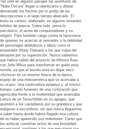
Tan sólo en algunos pasajes las aventuras de
“Nube Oscura” llegan a ralentizarse y dilatar
demasiado los hechos por lo prolijo de las
descripciones o el largo tiempo abarcado. El
texto es certero, elaborado, en algunos instantes
teñidos de poesía. Sobre todo prima lo
sarcástico, el azote de conquistadores y su
religión. Pero también carga contra la hipocresía
de quienes se acercan al vencedor, o la debilidad
de personajes dubitativos y tibios como el
emperador (Huey-Tlatoani) a los que culpa del
desastre por su superstición. Nunca sabremos
que habría salido del proyecto de Alfonso Árau
con John Milius para transformar en guión esta
novela, ya que el boceto está en dique seco.
«Azteca» es un enorme fresco de la época,
espejo de una mesoamérica que se acercaba a
su ocaso. Una cautivadora epopeya y, al mismo
tiempo, canto funerario de una civilización que
agonizaba frente a la modernidad que avanzaba.
Lienzo de un Tenochtitlán en su apogeo, que
asombró a los castellanos por su grandeza y que
redujeron a escombros, sin que nunca lleguemos
a saber hasta donde habría llegado esa cultura
de no haber aparecido sus redentores. Cierto que
los aztecas cometían actos de una brutalidad
excepcional, similares a los que ejecutaron sus