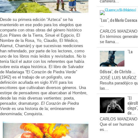
cartelera…
"Lux", de Mario Cuenca
Desde su primera edición “Azteca” se ha
…
mantenido en ese podio para los elegidos que
comparte con otras obras del género histórico
CARLOS MANZANO
(Los Pilares de la Tierra, Sinué el Egipcio, El
En términos generale
Nombre de la Rosa, Yo, Claudio, El Médico,
se llama…
Alamut, Chamán) y que sucesivas reediciones
"La
han refrendado, por parte de los lectores, como
uno de los libros más leídos y revisitados. No lo
tenía fácil el autor con los referentes que había
sobre esta etapa histórica. El libro de Salvador
Odisea", de Christo…
de Madariaga “El Corazón de Piedra Verde”
(1942) es el trabajo de un polígrafo, una
JOSÉ LUIS MUÑOZ
definición acuñada en siglo XVII para los
Resulta paradójico q
escritores que cultivaban diversos géneros. Una
las…
estirpe de pensadores que abarcaban al Hombre,
"El
desde las más diversas vertientes: poeta,
ejérci
pensador, dramaturgo.
El Corazón de Piedra
ciego"
Verde
es una historia de la; erróneamente
de…
denominada; Conquista.
CARLOS MANZANO
Que el ser humano
es…