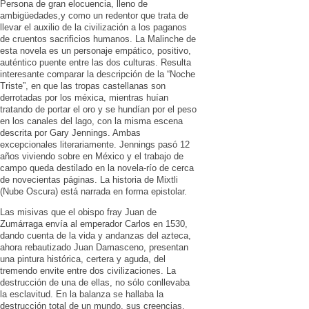
Persona de gran elocuencia, lleno de
ambigüedades,y como un redentor que trata de
llevar el auxilio de la civilización a los paganos
de cruentos sacrificios humanos. La Malinche de
esta novela es un personaje empático, positivo,
auténtico puente entre las dos culturas. Resulta
interesante comparar la descripción de la “Noche
Triste”, en que las tropas castellanas son
derrotadas por los méxica, mientras huían
tratando de portar el oro y se hundían por el peso
en los canales del lago, con la misma escena
descrita por Gary Jennings. Ambas
excepcionales literariamente. Jennings pasó 12
años viviendo sobre en México y el trabajo de
campo queda destilado en la novela-río de cerca
de novecientas páginas. La historia de Mixtli
(Nube Oscura) está narrada en forma epistolar.
Las misivas que el obispo fray Juan de
Zumárraga envía al emperador Carlos en 1530,
dando cuenta de la vida y andanzas del azteca,
ahora rebautizado Juan Damasceno, presentan
una pintura histórica, certera y aguda, del
tremendo envite entre dos civilizaciones. La
destrucción de una de ellas, no sólo conllevaba
la esclavitud. En la balanza se hallaba la
destrucción total de un mundo, sus creencias,