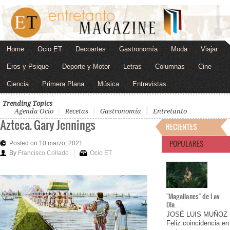
Home
Ocio ET
Decoartes
Gastronomía
Moda
Viajar
Eros y Psique
Deporte y Motor
Letras
Columnas
Cine
Ciencia
Primera Plana
Música
Entrevistas
Trending Topics
Agenda Ocio
Recetas
Gastronomía
Entretanto
Azteca. Gary Jennings
RECIENTES
POPULARES
Posted on 10 marzo, 2021
By
Francisco Collado
Ocio ET
"Magallanes" de Lav
Dia…
JOSÉ LUIS MUÑOZ
Feliz coincidencia en