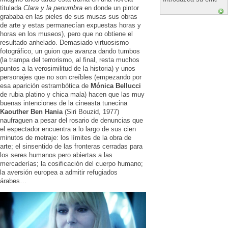
titulada
Clara y la penumbra
en donde un pintor
grababa en las pieles de sus musas sus obras
de arte y estas permanecían expuestas horas y
horas en los museos), pero que no obtiene el
resultado anhelado. Demasiado virtuosismo
fotográfico, un guion que avanza dando tumbos
(la trampa del terrorismo, al final, resta muchos
puntos a la verosimilitud de la historia) y unos
personajes que no son creíbles (empezando por
esa aparición estrambótica de
Mónica Bellucci
de rubia platino y chica mala) hacen que las muy
buenas intenciones de la cineasta tunecina
Kaouther Ben Hania
(Siri Bouzid, 1977)
naufraguen a pesar del rosario de denuncias que
el espectador encuentra a lo largo de sus cien
minutos de metraje: los límites de la obra de
arte; el sinsentido de las fronteras cerradas para
los seres humanos pero abiertas a las
mercaderías; la cosificación del cuerpo humano;
la aversión europea a admitir refugiados
árabes…