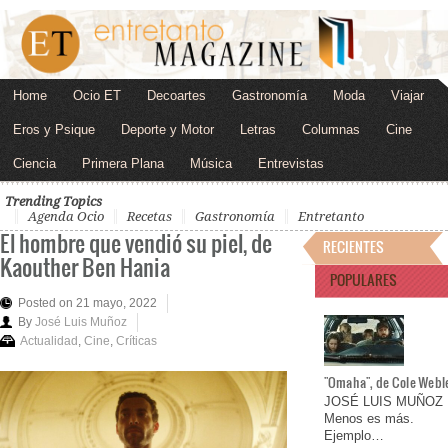
Home
Ocio ET
Decoartes
Gastronomía
Moda
Viajar
Eros y Psique
Deporte y Motor
Letras
Columnas
Cine
Ciencia
Primera Plana
Música
Entrevistas
Trending Topics
Agenda Ocio
Recetas
Gastronomía
Entretanto
El hombre que vendió su piel, de
RECIENTES
Kaouther Ben Hania
POPULARES
Posted on 21 mayo, 2022
By
José Luis Muñoz
Actualidad
,
Cine
,
Críticas
"Omaha", de Cole Webl
JOSÉ LUIS MUÑOZ
Menos es más.
Ejemplo…