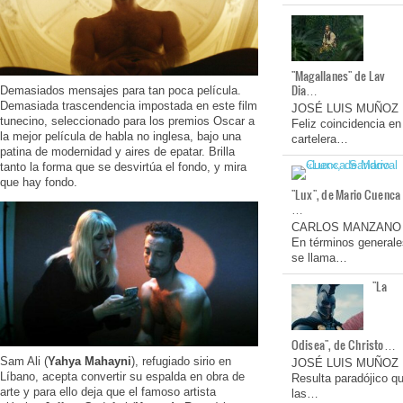
"Magallanes" de Lav
Dia…
Demasiados mensajes para tan poca película.
Demasiada trascendencia impostada en este film
JOSÉ LUIS MUÑOZ
tunecino, seleccionado para los premios Oscar a
Feliz coincidencia en
la mejor película de habla no inglesa, bajo una
cartelera…
patina de modernidad y aires de epatar. Brilla
tanto la forma que se desvirtúa el fondo, y mira
que hay fondo.
"Lux", de Mario Cuenca
…
CARLOS MANZANO
En términos generale
se llama…
"La
Odisea", de Christo…
Sam Ali (
Yahya Mahayni
), refugiado sirio en
JOSÉ LUIS MUÑOZ
Líbano, acepta convertir su espalda en obra de
Resulta paradójico q
arte y para ello deja que el famoso artista
las…