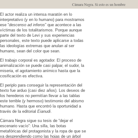
Cámara Negra. Si esto es un hombre
El actor realiza un intensa maratón en lo
interpretativo (y en lo humano) para mostrarnos
ese “
descenso ad inferos
” que acontece a las
víctimas de los totalitarismos. Porque aunque
parte del texto de Levi y sus experiencias
personales, este texto puede aplicarse a todas
las ideologías extremas que anulan al ser
humano, sean del color que sean.
El trabajo corporal es agotador. El proceso de
animalización se puede casi palpar, el sudor, la
miseria, el agotamiento anímico hasta que la
cosificación es efectiva.
El periplo para conseguir la representación del
texto fue arduo (casi diez años). Los deseos de
los herederos no permitían llevar a las tablas
este terrible (y hermoso) testimonio del abismo
humano. Hasta que encontró la oportunidad a
través de la editorial
Eianudi
.
Cámara Negra sigue su tesis de “dejar el
escenario vacío”: Una silla, las botas
metafóricas del protagonista y la ropa de que se
va desprendiendo como las hojas de un árbol