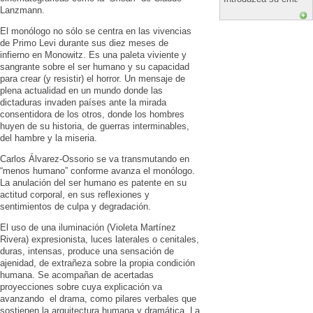
Lanzmann.
El monólogo no sólo se centra en las vivencias
de Primo Levi durante sus diez meses de
infierno en Monowitz. Es una paleta viviente y
sangrante sobre el ser humano y su capacidad
para crear (y resistir) el horror. Un mensaje de
plena actualidad en un mundo donde las
dictaduras invaden países ante la mirada
consentidora de los otros, donde los hombres
huyen de su historia, de guerras interminables,
del hambre y la miseria.
Carlos Álvarez-Ossorio se va transmutando en
“menos humano” conforme avanza el monólogo.
La anulación del ser humano es patente en su
actitud corporal, en sus reflexiones y
sentimientos de culpa y degradación.
El uso de una iluminación (Violeta Martínez
Rivera) expresionista, luces laterales o cenitales,
duras, intensas, produce una sensación de
ajenidad, de extrañeza sobre la propia condición
humana. Se acompañan de acertadas
proyecciones sobre cuya explicación va
avanzando el drama, como pilares verbales que
sostienen la arquitectura humana y dramática. La