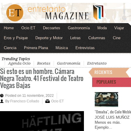
Home
Ocio ET
Decoartes
Gastronomía
Moda
Viajar
Eros y Psique
Deporte y Motor
Letras
Columnas
Cine
Ciencia
Primera Plana
Música
Entrevistas
Trending Topics
Agenda Ocio
Recetas
Gastronomía
Entretanto
Si esto es un hombre. Cámara
RECIENTES
Negra Teatro. 41 Festival de Teatro
POPULARES
Vegas Bajas
Posted on 11 noviembre, 2022
By
Francisco Collado
Ocio ET
"Omaha", de Cole Webl
JOSÉ LUIS MUÑOZ
Menos es más.
Ejemplo…