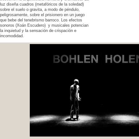
luz diseña cuadros (metafóricos de la soledad)
sobre el suelo o gravita, a modo de péndulo,
peligrosamente, sobre el prisionero en un juego
que bebe del tenebrismo barroco. Los efectos
sonoros (Xoán Escudero) y musicales potencian
la inquietud y la sensación de crispación e
incomodidad.