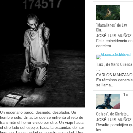
"Magallanes" de Lav
Dia…
JOSÉ LUIS MUÑOZ
Feliz coincidencia en
cartelera…
"Lux", de Mario Cuenca
…
CARLOS MANZANO
En términos generale
se llama…
"La
Un escenario parco, desnudo, desolador. Un
Odisea", de Christo…
hombre sólo. Un actor que se enfrenta al reto de
JOSÉ LUIS MUÑOZ
transmitir el horror vivido por otro. Un viaje hacia
Resulta paradójico q
el otro lado del espejo, hacia la oscuridad del ser
las…
humano. La oscuridad de nuestra sociedad. Una