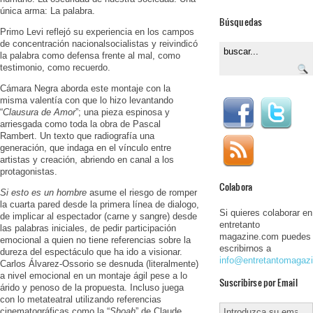
única arma: La palabra.
Búsquedas
Primo Levi reflejó su experiencia en los campos
de concentración nacionalsocialistas y reivindicó
la palabra como defensa frente al mal, como
testimonio, como recuerdo.
Cámara Negra aborda este montaje con la
misma valentía con que lo hizo levantando
“
Clausura de Amor
”; una pieza espinosa y
arriesgada como toda la obra de Pascal
Rambert. Un texto que radiografía una
generación, que indaga en el vínculo entre
artistas y creación, abriendo en canal a los
protagonistas.
Colabora
Si esto es un hombre
asume el riesgo de romper
la cuarta pared desde la primera línea de dialogo,
Si quieres colaborar en
de implicar al espectador (carne y sangre) desde
entretanto
las palabras iniciales, de pedir participación
magazine.com puedes
emocional a quien no tiene referencias sobre la
escribirnos a
dureza del espectáculo que ha ido a visionar.
info@entretantomagaz
Carlos Álvarez-Ossorio se desnuda (literalmente)
a nivel emocional en un montaje ágil pese a lo
Suscribirse por Email
árido y penoso de la propuesta. Incluso juega
con lo metateatral utilizando referencias
cinematográficas como la “
Shoah
” de Claude