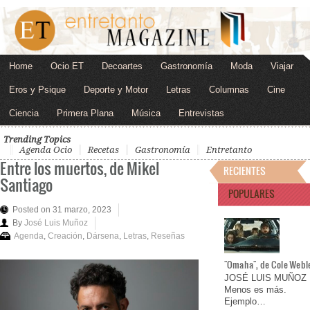
Home
Ocio ET
Decoartes
Gastronomía
Moda
Viajar
Eros y Psique
Deporte y Motor
Letras
Columnas
Cine
Ciencia
Primera Plana
Música
Entrevistas
Trending Topics
Agenda Ocio
Recetas
Gastronomía
Entretanto
Entre los muertos, de Mikel
RECIENTES
Santiago
POPULARES
Posted on 31 marzo, 2023
By
José Luis Muñoz
Agenda
,
Creación
,
Dársena
,
Letras
,
Reseñas
"Omaha", de Cole Webl
JOSÉ LUIS MUÑOZ
Menos es más.
Ejemplo…