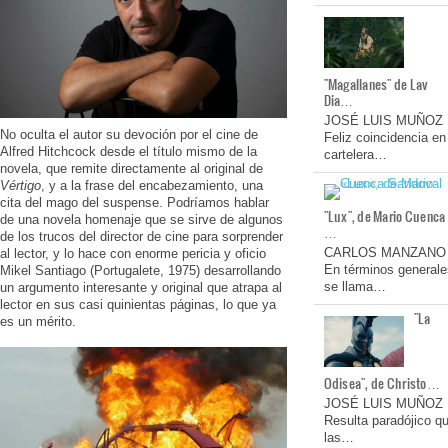
"Magallanes" de Lav
Dia…
JOSÉ LUIS MUÑOZ
No oculta el autor su devoción por el cine de
Feliz coincidencia en
Alfred Hitchcock desde el título mismo de la
cartelera…
novela, que remite directamente al original de
Vértigo
, y a la frase del encabezamiento, una
cita del mago del suspense. Podríamos hablar
"Lux", de Mario Cuenca
de una novela homenaje que se sirve de algunos
…
de los trucos del director de cine para sorprender
CARLOS MANZANO
al lector, y lo hace con enorme pericia y oficio
En términos generale
Mikel Santiago (Portugalete, 1975) desarrollando
se llama…
un argumento interesante y original que atrapa al
lector en sus casi quinientas páginas, lo que ya
"La
es un mérito.
Odisea", de Christo…
JOSÉ LUIS MUÑOZ
Resulta paradójico q
las…