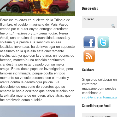
Búsquedas
Entre los muertos
es el cierre de la Trilogía de
Illumbre, el pueblo imaginario del País Vasco
creado por el autor cuyas entregas anteriores
fueron
El mentiroso
y
En plena noche
. Nerea
Arruti, una ertzaina de personalidad acusada y
solitaria que presta sus servicios en esa
localidad inventada, ha de investigar un supuesto
asesinato en la que ella está directamente
involucrada ya que con la víctima, un reconocido
forense, mantenía una relación sentimental
clandestina por estar casado con su mejor
amiga. En su doble papel de investigadora, pero
Colabora
también incriminada, porque oculta en todo
momento su vinculo personal con el muerto y
Si quieres colaborar en
atenta contra la deontología policial, va
entretanto
descubriendo una serie de secretos que su
magazine.com puedes
amante le había ocultado que tienen relación con
escribirnos a
la extraña muerte de un joven, años atrás, que
info@entretantomagaz
fue archivada como suicidio.
Suscribirse por Email