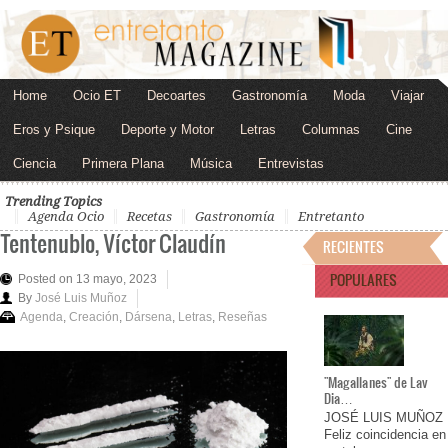
Home
Ocio ET
Decoartes
Gastronomía
Moda
Viajar
Eros y Psique
Deporte y Motor
Letras
Columnas
Cine
Ciencia
Primera Plana
Música
Entrevistas
Trending Topics
Agenda Ocio
Recetas
Gastronomía
Entretanto
Tentenublo, Víctor Claudín
RECIENTES
POPULARES
Posted on 13 mayo, 2023
By
José Luis Muñoz
Agenda
,
Creación
,
Dársena
,
Letras
,
Reseñas
"Magallanes" de Lav
Dia…
JOSÉ LUIS MUÑOZ
Feliz coincidencia en