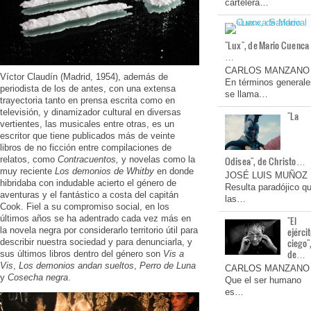
cartelera…
"Lux", de Mario Cuenca
…
CARLOS MANZANO
Víctor Claudín (Madrid, 1954), además de
En términos generale
periodista de los de antes, con una extensa
se llama…
trayectoria tanto en prensa escrita como en
televisión, y dinamizador cultural en diversas
"La
vertientes, las musicales entre otras, es un
escritor que tiene publicados más de veinte
libros de no ficción entre compilaciones de
relatos, como
Contracuentos,
y novelas como la
Odisea", de Christo…
muy reciente
Los demonios de Whitby
en donde
JOSÉ LUIS MUÑOZ
hibridaba con indudable acierto el género de
Resulta paradójico q
aventuras y el fantástico a costa del capitán
las…
Cook. Fiel a su compromiso social, en los
últimos años se ha adentrado cada vez más en
"El
la novela negra por considerarlo territorio útil para
ejérci
ciego"
describir nuestra sociedad y para denunciarla, y
de…
sus últimos libros dentro del género son
Vis a
Vis
,
Los demonios andan sueltos
,
Perro de Luna
CARLOS MANZANO
y
Cosecha negra
.
Que el ser humano
es…