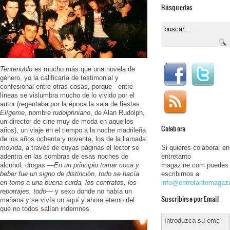
Búsquedas
Tentenublo
es mucho más que una novela de
género, yo la calificaría de testimonial y
confesional entre otras cosas, porque entre
líneas se vislumbra mucho de lo vivido por el
autor (regentaba por la época la sala de fiestas
Elígeme
, nombre
rudolphniano
, de Alan Rudolph,
un director de cine muy de moda en aquellos
Colabora
años), un viaje en el tiempo a la noche madrileña
de los años ochenta y noventa, los de la llamada
Si quieres colaborar en
movida
, a través de cuyas páginas el lector se
entretanto
adentra en las sombras de esas noches de
magazine.com puedes
alcohol, drogas —
En un principio tomar coca y
escribirnos a
beber fue un signo de distinción, todo se hacía
info@entretantomagaz
en torno a una buena curda, los contratos, los
reportajes, todo
— y sexo donde no había un
Suscribirse por Email
mañana y se vivía un aquí y ahora eterno del
que no todos salían indemnes.