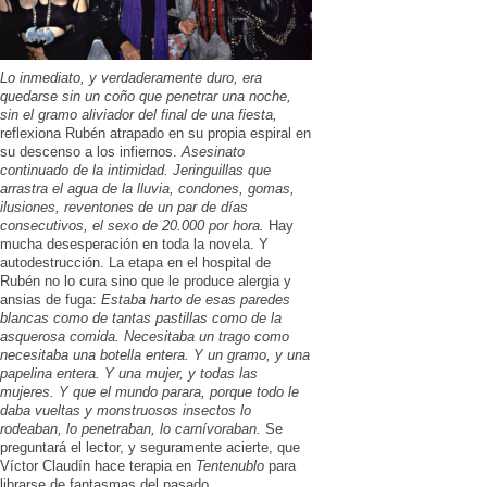
Lo inmediato, y verdaderamente duro, era
quedarse sin un coño que penetrar una noche,
sin el gramo aliviador del final de una fiesta,
reflexiona Rubén atrapado en su propia espiral en
su descenso a los infiernos.
Asesinato
continuado de la intimidad. Jeringuillas que
arrastra el agua de la lluvia, condones, gomas,
ilusiones, reventones de un par de días
consecutivos, el sexo de 20.000 por hora.
Hay
mucha desesperación en toda la novela. Y
autodestrucción. La etapa en el hospital de
Rubén no lo cura sino que le produce alergia y
ansias de fuga:
Estaba harto de esas paredes
blancas como de tantas pastillas como de la
asquerosa comida. Necesitaba un trago como
necesitaba una botella entera. Y un gramo, y una
papelina entera. Y una mujer, y todas las
mujeres. Y que el mundo parara, porque todo le
daba vueltas y monstruosos insectos lo
rodeaban, lo penetraban, lo carnívoraban.
Se
preguntará el lector, y seguramente acierte, que
Víctor Claudín hace terapia en
Tentenublo
para
librarse de fantasmas del pasado.