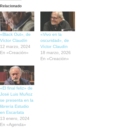
Relacionado
«Black Out», de
«Vivo en la
Víctor Claudín
oscuridad», de
12 marzo, 2024
Víctor Claudín
En «Creación»
18 marzo, 2026
En «Creación»
«El final feliz» de
José Luis Muñoz
se presenta en la
librería Estudio
en Escarlata
13 enero, 2024
En «Agenda»