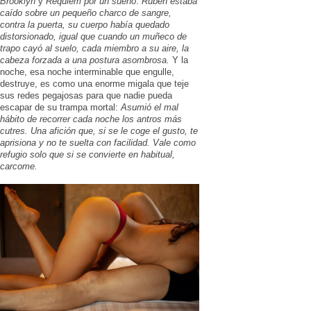
Brooklyn
y
Réquiem por un sueño
:
Rubén estaba
caído sobre un pequeño charco de sangre,
contra la puerta, su cuerpo había quedado
distorsionado, igual que cuando un muñeco de
trapo cayó al suelo, cada miembro a su aire, la
cabeza forzada a una postura asombrosa.
Y la
noche, esa noche interminable que engulle,
destruye, es como una enorme migala que teje
sus redes pegajosas para que nadie pueda
escapar de su trampa mortal:
Asumió el mal
hábito de recorrer cada noche los antros más
cutres. Una afición que, si se le coge el gusto, te
aprisiona y no te suelta con facilidad. Vale como
refugio solo que si se convierte en habitual,
carcome.