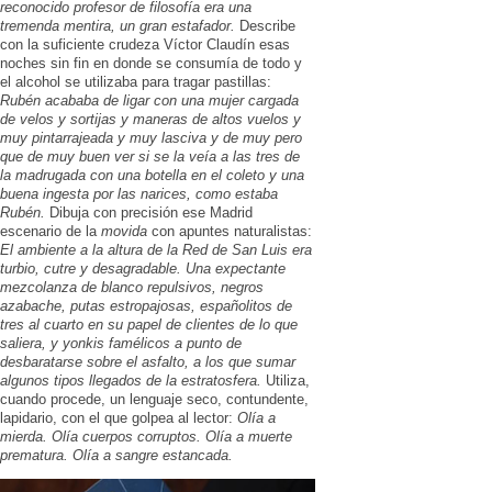
reconocido profesor de filosofía era una
tremenda mentira, un gran estafador.
Describe
con la suficiente crudeza Víctor Claudín esas
noches sin fin en donde se consumía de todo y
el alcohol se utilizaba para tragar pastillas:
Rubén acababa de ligar con una mujer cargada
de velos y sortijas y maneras de altos vuelos y
muy pintarrajeada y muy lasciva y de muy pero
que de muy buen ver si se la veía a las tres de
la madrugada con una botella en el coleto y una
buena ingesta por las narices, como estaba
Rubén.
Dibuja con precisión ese Madrid
escenario de la
movida
con apuntes naturalistas:
El ambiente a la altura de la Red de San Luis era
turbio, cutre y desagradable. Una expectante
mezcolanza de blanco repulsivos, negros
azabache, putas estropajosas, españolitos de
tres al cuarto en su papel de clientes de lo que
saliera, y yonkis famélicos a punto de
desbaratarse sobre el asfalto, a los que sumar
algunos tipos llegados de la estratosfera.
Utiliza,
cuando procede, un lenguaje seco, contundente,
lapidario, con el que golpea al lector:
Olía a
mierda. Olía cuerpos corruptos. Olía a muerte
prematura. Olía a sangre estancada.