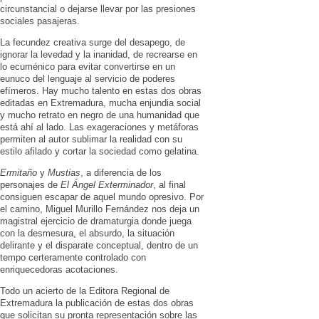
circunstancial o dejarse llevar por las presiones
sociales pasajeras.
La fecundez creativa surge del desapego, de
ignorar la levedad y la inanidad, de recrearse en
lo ecuménico para evitar convertirse en un
eunuco del lenguaje al servicio de poderes
efímeros. Hay mucho talento en estas dos obras
editadas en Extremadura, mucha enjundia social
y mucho retrato en negro de una humanidad que
está ahí al lado. Las exageraciones y metáforas
permiten al autor sublimar la realidad con su
estilo afilado y cortar la sociedad como gelatina.
Ermitaño
y
Mustias
, a diferencia de los
personajes de
El Ángel Exterminador
, al final
consiguen escapar de aquel mundo opresivo. Por
el camino, Miguel Murillo Fernández nos deja un
magistral ejercicio de dramaturgia donde juega
con la desmesura, el absurdo, la situación
delirante y el disparate conceptual, dentro de un
tempo certeramente controlado con
enriquecedoras acotaciones.
Todo un acierto de la Editora Regional de
Extremadura la publicación de estas dos obras
que solicitan su pronta representación sobre las