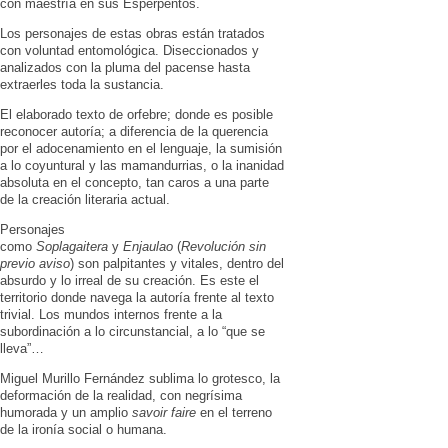
con maestría en sus Esperpentos.
Los personajes de estas obras están tratados
con voluntad entomológica. Diseccionados y
analizados con la pluma del pacense hasta
extraerles toda la sustancia.
El elaborado texto de orfebre; donde es posible
reconocer autoría; a diferencia de la querencia
por el adocenamiento en el lenguaje, la sumisión
a lo coyuntural y las mamandurrias, o la inanidad
absoluta en el concepto, tan caros a una parte
de la creación literaria actual.
Personajes
como
Soplagaitera
y
Enjaulao
(
Revolución sin
previo aviso
) son palpitantes y vitales, dentro del
absurdo y lo irreal de su creación. Es este el
territorio donde navega la autoría frente al texto
trivial. Los mundos internos frente a la
subordinación a lo circunstancial, a lo “que se
lleva”…
Miguel Murillo Fernández sublima lo grotesco, la
deformación de la realidad, con negrísima
humorada y un amplio
savoir faire
en el terreno
de la ironía social o humana.