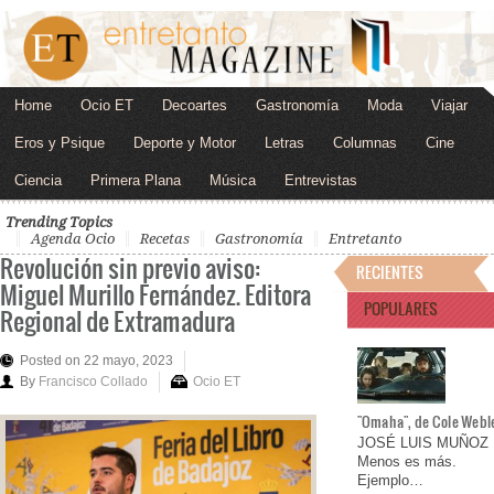
Home
Ocio ET
Decoartes
Gastronomía
Moda
Viajar
Eros y Psique
Deporte y Motor
Letras
Columnas
Cine
Ciencia
Primera Plana
Música
Entrevistas
Trending Topics
Agenda Ocio
Recetas
Gastronomía
Entretanto
Revolución sin previo aviso:
RECIENTES
Miguel Murillo Fernández. Editora
POPULARES
Regional de Extramadura
Posted on 22 mayo, 2023
By
Francisco Collado
Ocio ET
"Omaha", de Cole Webl
JOSÉ LUIS MUÑOZ
Menos es más.
Ejemplo…