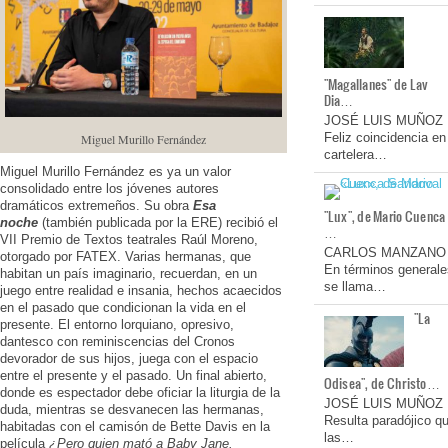
"Magallanes" de Lav
Dia…
JOSÉ LUIS MUÑOZ
Feliz coincidencia en
Miguel Murillo Fernández
cartelera…
Miguel Murillo Fernández es ya un valor
consolidado entre los jóvenes autores
dramáticos extremeños. Su obra
Esa
"Lux", de Mario Cuenca
noche
(también publicada por la ERE) recibió el
…
VII Premio de Textos teatrales Raúl Moreno,
CARLOS MANZANO
otorgado por FATEX. Varias hermanas, que
En términos generale
habitan un país imaginario, recuerdan, en un
se llama…
juego entre realidad e insania, hechos acaecidos
en el pasado que condicionan la vida en el
"La
presente. El entorno lorquiano, opresivo,
dantesco con reminiscencias del Cronos
devorador de sus hijos, juega con el espacio
entre el presente y el pasado. Un final abierto,
Odisea", de Christo…
donde es espectador debe oficiar la liturgia de la
JOSÉ LUIS MUÑOZ
duda, mientras se desvanecen las hermanas,
Resulta paradójico q
habitadas con el camisón de Bette Davis en la
las…
película
¿Pero quien mató a Baby Jane.