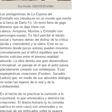
Esa Noche. SIENTETEATRO
Los protagonistas de
La Esposa del
Ermitaño
nos introducen en un mundo que remite
a la farsa de Darío Fo. Un texto lleno de gags
literarios que no deja títere con
cabeza.
Avispona, Mustias
y
Ermitaño
son
personajes-espejo. Es fácil percibir el retrato
social y humano detrás del disfraz de la crítica
(ácida y clarividente) y la sátira. Este es un
territorio donde pocos autores pueden moverse
cómodamente por el difícil equilibrio que los
textos solicitan entre el binomio realidad-
absurdo. La obra destila una gran desenvoltura
conceptual, un paisaje en el que el autor pasea
plácidamente creando sus entelequias. Esas
esperpénticas creaciones (
Fusilero, Sacadós,
Ladrón
) que, en medio de sus absurdos diálogos,
no están tan lejanos de lo real y de la
cotidianeidad.
Es el hecho de no practicar la sumisión a lo
coyuntural, lo que universaliza y eterniza las
creaciones. El drama humano (y la comedia
satírica en este caso) son universales y no
precisan de ser enfocados sobre la usanza