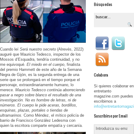
Búsquedas
Cuando leí
Será nuestro secreto
(Alrevés, 2022)
auguré que Mauricio Tedesco, inspector de los
Mossos d’Esquadra, tendría continuidad, y no
me equivoqué.
El miedo en el cuerpo
, finalista
del premio Hammett de este año de la Semana
Colabora
Negra de Gijón, es la segunda entrega de una
serie que se prolongará en el tiempo porque el
personaje, extraordinariamente humano, lo
Si quieres colaborar en
merece.
Mauricio Tedesco continúa aborreciendo
entretanto
pasar a negro sobre blanco el resultado de una
magazine.com puedes
investigación. No es hombre de letras, ni de
escribirnos a
números. El cuerpo le pide aceras, bordillos,
info@entretantomagaz
esquinas, plazas, portales o tiendas de
Suscribirse por Email
ultramarinos.
Como Méndez, el mítico policía de
barrio de Francisco González Ledesma con
quien la escritora comparte empatía y cercanía.