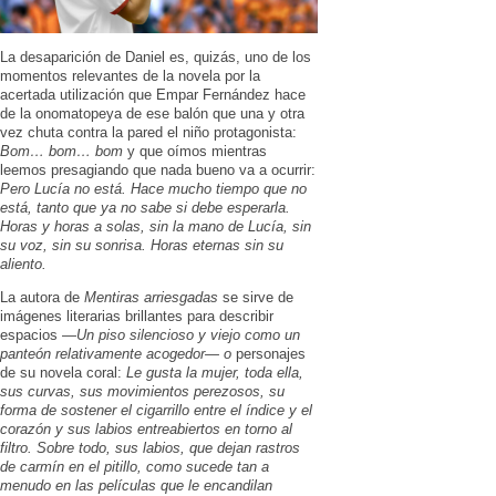
La desaparición de Daniel es, quizás, uno de los
momentos relevantes de la novela por la
acertada utilización que Empar Fernández hace
de la onomatopeya de ese balón que una y otra
vez chuta contra la pared el niño protagonista:
Bom… bom… bom
y que oímos mientras
leemos presagiando que nada bueno va a ocurrir:
Pero Lucía no está. Hace mucho tiempo que no
está, tanto que ya no sabe si debe esperarla.
Horas y horas a solas, sin la mano de Lucía, sin
su voz, sin su sonrisa. Horas eternas sin su
aliento.
La autora de
Mentiras arriesgadas
se sirve de
imágenes literarias brillantes para describir
espacios —
Un piso silencioso y viejo como un
panteón relativamente acogedor— o
personajes
de su novela coral:
Le gusta la mujer, toda ella,
sus curvas, sus movimientos perezosos, su
forma de sostener el cigarrillo entre el índice y el
corazón y sus labios entreabiertos en torno al
filtro. Sobre todo, sus labios, que dejan rastros
de carmín en el pitillo, como sucede tan a
menudo en las películas que le encandilan