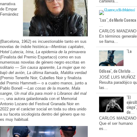
cartelera…
narrativa
de Empar
Fernández
"Lux", de Mario Cuenca
…
CARLOS MANZANO
En términos generale
(Barcelona, 1962) es incuestionable tanto en sus
se llama…
novelas de índole histórica—
Mentiras capitales
,
"La
Hotel Lutecia
,
Irina
,
La epidemia de la primavera
(Finalista del Premio Espartaco) como en sus
numerosas novelas de género negro escritas en
solitario —
Sin causa aparente
,
La mujer que no
Odisea", de Christo…
bajó del avión
,
La última llamada
,
Maldita verdad
JOSÉ LUIS MUÑOZ
(Premio Tenerife Noir, Cubelles Noir y finalista
Resulta paradójico q
del Premio Hammett— o a cuatro manos, junto a
las…
Pablo Bonell —
Las cosas de la muerte
,
Mala
sangre
,
Un mal día para morir
o
Líbranos del mal
"El
—, una autora galardonada con el Memorial
ejérci
Antonio Lozano del Festival Granada Noir en
ciego"
2022 por el carácter social en toda su obra unido
de…
a su faceta sicologista dentro del género que no
CARLOS MANZANO
es muy habitual.
Que el ser humano
es…