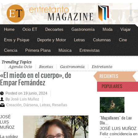
Home
Ocio ET
Decoartes
Gastronomía
Moda
Viajar
Eros y Psique
Deporte y Motor
Letras
Columnas
Cine
Ciencia
Primera Plana
Música
Entrevistas
Trending Topics
Agenda Ocio
Recetas
Gastronomía
Entretanto
«El miedo en el cuerpo», de
RECIENTES
Empar Fernández
POPULARES
Posted on 19 junio, 2024
By
José Luis Muñoz
Creación
,
Dársena
,
Letras
,
Reseñas
JOSÉ
"Magallanes" de Lav
Dia…
LUIS
MUÑOZ
JOSÉ LUIS MUÑOZ
Feliz coincidencia en
La solidez