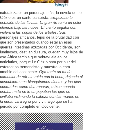
naturaleza es un personaje más, la novela de Le
Clézio es un canto panteísta:
Empezaba la
estación de las lluvias. El gran río tenía un color
plomizo bajo las nubes. El viento pegaba con
violencia las copas de los árboles
. Sus
personajes africanos, lejos de la brutalidad con
que son presentados cuando estallan esas
guerras intestinas azuzadas por Occidente, son
luminosos, destilan dulzura, quedan muy lejos de
ese África terrible que sobrevuela en los
noticiarios, porque Le Clézio opta por huir del
estereotipo tremendista y muestra la cara
amable del continente:
Oya tenía un modo
particular de reír sin ruido con la boca, dejando al
descubierto sus blanquísimos dientes y los ojos
contraídos como dos ranuras, o bien cuando
estaba triste se le empapaban los ojos se
ovillaba inclinando la cabeza con las manos en
la nuca
. La alegría por vivir, algo que se ha
perdido por completo en Occidente.