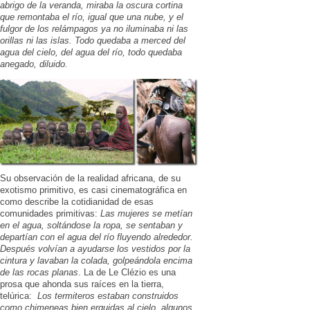
abrigo de la veranda, miraba la oscura cortina
que remontaba el río, igual que una nube, y el
fulgor de los relámpagos ya no iluminaba ni las
orillas ni las islas. Todo quedaba a merced del
agua del cielo, del agua del río, todo quedaba
anegado, diluido.
Su observación de la realidad africana, de su
exotismo primitivo, es casi cinematográfica en
como describe la cotidianidad de esas
comunidades primitivas:
Las mujeres se metían
en el agua, soltándose la ropa, se sentaban y
departían con el agua del río fluyendo alrededor.
Después volvían a ayudarse los vestidos por la
cintura y lavaban la colada, golpeándola encima
de las rocas planas
. La de Le Clézio es una
prosa que ahonda sus raíces en la tierra,
telúrica:
Los termiteros estaban construidos
como chimeneas bien erguidas al cielo, algunos