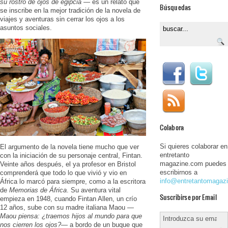
su rostro de ojos de egipcia
— es un relato que
Búsquedas
se inscribe en la mejor tradición de la novela de
viajes y aventuras sin cerrar los ojos a los
asuntos sociales.
Colabora
Si quieres colaborar en
El argumento de la novela tiene mucho que ver
entretanto
con la iniciación de su personaje central, Fintan.
magazine.com puedes
Veinte años después, el ya profesor en Bristol
escribirnos a
comprenderá que todo lo que vivió y vio en
info@entretantomagaz
África lo marcó para siempre, como a la escritora
de
Memorias de África
. Su aventura vital
Suscribirse por Email
empieza en 1948, cuando Fintan Allen, un crío
12 años, sube con su madre italiana Maou —
Maou piensa: ¿traemos hijos al mundo para que
nos cierren los ojos?
— a bordo de un buque que