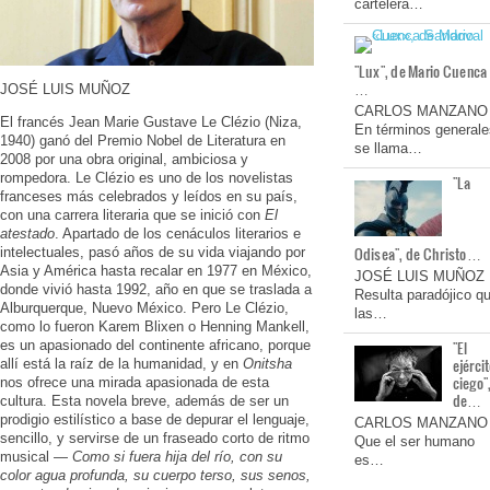
cartelera…
"Lux", de Mario Cuenca
…
JOSÉ LUIS MUÑOZ
CARLOS MANZANO
El francés Jean Marie Gustave Le Clézio (Niza,
En términos generale
1940) ganó del Premio Nobel de Literatura en
se llama…
2008 por una obra original, ambiciosa y
rompedora. Le Clézio es uno de los novelistas
"La
franceses más celebrados y leídos en su país,
con una carrera literaria que se inició con
El
atestado
. Apartado de los cenáculos literarios e
Odisea", de Christo…
intelectuales, pasó años de su vida viajando por
Asia y América hasta recalar en 1977 en México,
JOSÉ LUIS MUÑOZ
donde vivió hasta 1992, año en que se traslada a
Resulta paradójico q
Alburquerque, Nuevo México. Pero Le Clézio,
las…
como lo fueron Karem Blixen o Henning Mankell,
es un apasionado del continente africano, porque
"El
ejérci
allí está la raíz de la humanidad, y en
Onitsha
ciego"
nos ofrece una mirada apasionada de esta
de…
cultura. Esta novela breve, además de ser un
prodigio estilístico a base de depurar el lenguaje,
CARLOS MANZANO
sencillo, y servirse de un fraseado corto de ritmo
Que el ser humano
musical —
Como si fuera hija del río, con su
es…
color agua profunda, su cuerpo terso, sus senos,