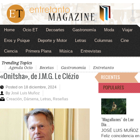
Home
Ocio ET
Decoartes
Gastronomía
Moda
Viajar
Eros y Psique
Deporte y Motor
Letras
Columnas
Cine
Ciencia
Primera Plana
Música
Entrevistas
Trending Topics
Agenda Ocio
Recetas
Gastronomía
Entretanto
«Onitsha», de J.M.G. Le Clézio
RECIENTES
POPULARES
Posted on 18 diciembre, 2024
By
José Luis Muñoz
Creación
,
Dársena
,
Letras
,
Reseñas
"Magallanes" de Lav
Dia…
JOSÉ LUIS MUÑOZ
Feliz coincidencia en