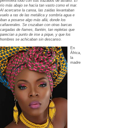
pervirtiera todo con sus trazados de asfalto:
El
río más abajo se hacía tan vasto como el mar.
Al acercarse la canoa, las zaidas levantaban
vuelo a ras de las metálica y sombría agua e
iban a posarse algo más allá, donde los
cañaverales. Se cruzaban con otras barcas
cargadas de ñames, llantén, tan repletas que
parecían a punto de irse a pique, y que los
hombres se achicaban sin descanso
.
En
África,
la
madre