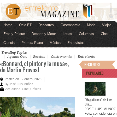
Home
Ocio ET
Decoartes
Gastronomía
Moda
Viajar
Eros y Psique
Deporte y Motor
Letras
Columnas
Cine
Ciencia
Primera Plana
Música
Entrevistas
Trending Topics
Agenda Ocio
Recetas
Gastronomía
Entretanto
«Bonnard, el pintor y la musa»,
RECIENTES
de Martin Provost
POPULARES
Posted on 12 enero, 2025
By
José Luis Muñoz
Actualidad
,
Cine
,
Críticas
"Magallanes" de Lav
Dia…
JOSÉ LUIS MUÑOZ
Feliz coincidencia en