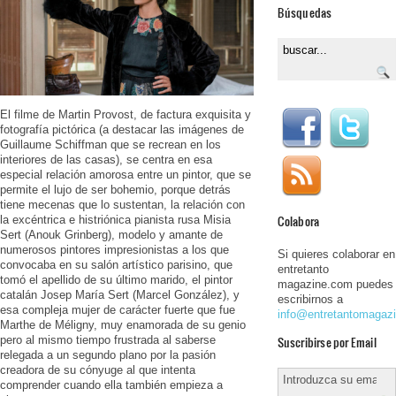
Búsquedas
El filme de Martin Provost, de factura exquisita y
fotografía pictórica (a destacar las imágenes de
Guillaume Schiffman que se recrean en los
interiores de las casas), se centra en esa
especial relación amorosa entre un pintor, que se
permite el lujo de ser bohemio, porque detrás
tiene mecenas que lo sustentan, la relación con
Colabora
la excéntrica e histriónica pianista rusa Misia
Sert (Anouk Grinberg), modelo y amante de
numerosos pintores impresionistas a los que
Si quieres colaborar en
convocaba en su salón artístico parisino, que
entretanto
tomó el apellido de su último marido, el pintor
magazine.com puedes
catalán Josep María Sert (Marcel González), y
escribirnos a
esa compleja mujer de carácter fuerte que fue
info@entretantomagaz
Marthe de Méligny, muy enamorada de su genio
Suscribirse por Email
pero al mismo tiempo frustrada al saberse
relegada a un segundo plano por la pasión
creadora de su cónyuge al que intenta
comprender cuando ella también empieza a