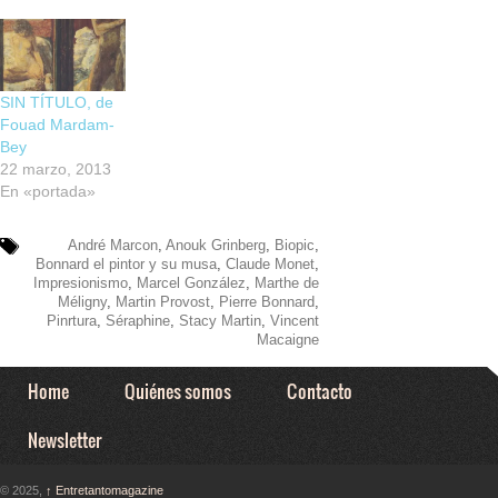
SIN TÍTULO, de
Fouad Mardam-
Bey
22 marzo, 2013
En «portada»
André Marcon
,
Anouk Grinberg
,
Biopic
,
Bonnard el pintor y su musa
,
Claude Monet
,
Impresionismo
,
Marcel González
,
Marthe de
Méligny
,
Martin Provost
,
Pierre Bonnard
,
Pinrtura
,
Séraphine
,
Stacy Martin
,
Vincent
Macaigne
Home
Quiénes somos
Contacto
Newsletter
© 2025,
↑
Entretantomagazine