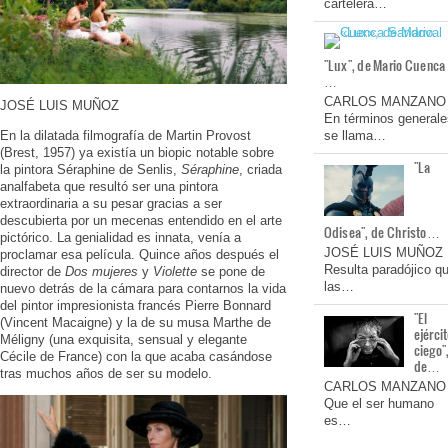
cartelera…
"Lux", de Mario Cuenca
…
CARLOS MANZANO
JOSÉ LUIS MUÑOZ
En términos generale
En la dilatada filmografía de Martin Provost
se llama…
(Brest, 1957) ya existía un biopic notable sobre
"La
la pintora Séraphine de Senlis,
Séraphine
, criada
analfabeta que resultó ser una pintora
extraordinaria a su pesar gracias a ser
descubierta por un mecenas entendido en el arte
Odisea", de Christo…
pictórico. La genialidad es innata, venía a
JOSÉ LUIS MUÑOZ
proclamar esa película. Quince años después el
Resulta paradójico q
director de
Dos mujeres
y
Violette
se pone de
las…
nuevo detrás de la cámara para contarnos la vida
del pintor impresionista francés Pierre Bonnard
"El
(Vincent Macaigne) y la de su musa Marthe de
ejérci
Méligny (una exquisita, sensual y elegante
ciego"
Cécile de France) con la que acaba casándose
de…
tras muchos años de ser su modelo.
CARLOS MANZANO
Que el ser humano
es…